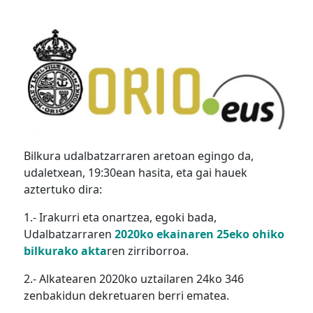
Bilkura udalbatzarraren aretoan egingo da,
udaletxean, 19:30ean hasita, eta gai hauek
aztertuko dira:
1.- Irakurri eta onartzea, egoki bada,
Udalbatzarraren
2020ko ekainaren 25eko ohiko
bilkurako akta
ren zirriborroa.
2.- Alkatearen 2020ko uztailaren 24ko 346
zenbakidun dekretuaren berri ematea.