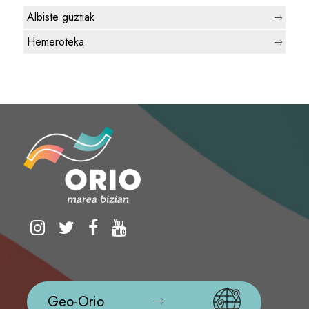
Albiste guztiak
Hemeroteka
Geo-Orio