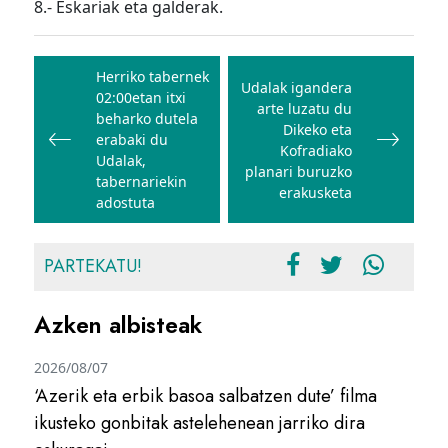
8.- Eskariak eta galderak.
Bidalketetan
zehar
Herriko tabernek
Udalak igandera
02:00etan itxi
nabigatu
arte luzatu du
beharko dutela
Dikeko eta
erabaki du
Kofradiako
Udalak,
planari buruzko
tabernariekin
erakusketa
adostuta
PARTEKATU!
Azken albisteak
2026/08/07
‘Azerik eta erbik basoa salbatzen dute’ filma
ikusteko gonbitak astelehenean jarriko dira