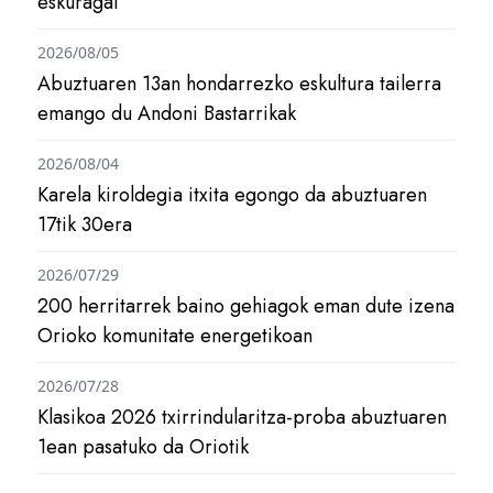
eskuragai
2026/08/05
Abuztuaren 13an hondarrezko eskultura tailerra
emango du Andoni Bastarrikak
2026/08/04
Karela kiroldegia itxita egongo da abuztuaren
17tik 30era
2026/07/29
200 herritarrek baino gehiagok eman dute izena
Orioko komunitate energetikoan
2026/07/28
Klasikoa 2026 txirrindularitza-proba abuztuaren
1ean pasatuko da Oriotik