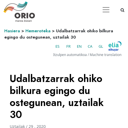
Hasiera
>
Hemeroteka
>
Udalbatzarrak ohiko bilkura
egingo du ostegunean, uztailak 30
ES
FR
EN
CA
GL
Itzulpen automatikoa / Machine translation
Udalbatzarrak ohiko
bilkura egingo du
ostegunean, uztailak
30
Uztailak / 29 . 2020