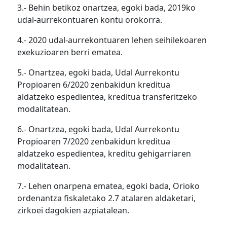
3.- Behin betikoz onartzea, egoki bada, 2019ko
udal-aurrekontuaren kontu orokorra.
4.- 2020 udal-aurrekontuaren lehen seihilekoaren
exekuzioaren berri ematea.
5.- Onartzea, egoki bada, Udal Aurrekontu
Propioaren 6/2020 zenbakidun kreditua
aldatzeko espedientea, kreditua transferitzeko
modalitatean.
6.- Onartzea, egoki bada, Udal Aurrekontu
Propioaren 7/2020 zenbakidun kreditua
aldatzeko espedientea, kreditu gehigarriaren
modalitatean.
7.- Lehen onarpena ematea, egoki bada, Orioko
ordenantza fiskaletako 2.7 atalaren aldaketari,
zirkoei dagokien azpiatalean.