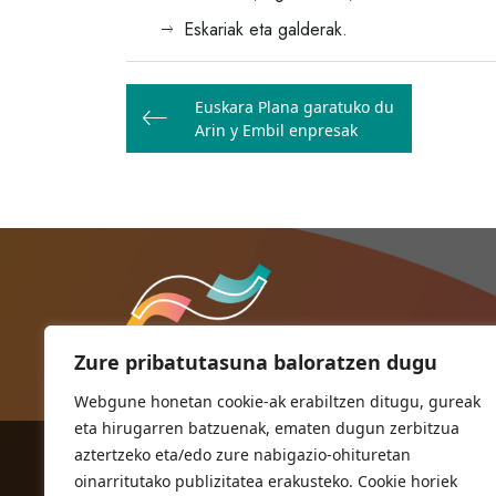
Eskariak eta galderak.
Bidalketetan
Euskara Plana garatuko du
zehar
Arin y Embil enpresak
nabigatu
Zure pribatutasuna baloratzen dugu
Webgune honetan cookie-ak erabiltzen ditugu, gureak
eta hirugarren batzuenak, ematen dugun zerbitzua
aztertzeko eta/edo zure nabigazio-ohituretan
ORIOKO UDALA
oinarritutako publizitatea erakusteko. Cookie horiek
Herriko plaza,1