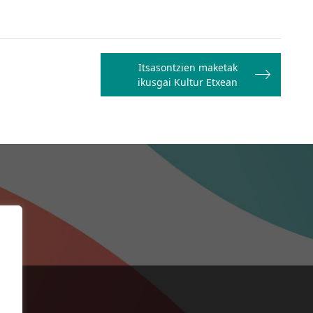
Itsasontzien maketak
ikusgai Kultur Etxean