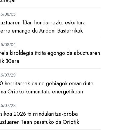
kuragai
26/08/05
uztuaren 13an hondarrezko eskultura
ilerra emango du Andoni Bastarrikak
26/08/04
rela kiroldegia itxita egongo da abuztuaren
tik 30era
26/07/29
0 herritarrek baino gehiagok eman dute
ena Orioko komunitate energetikoan
26/07/28
asikoa 2026 txirrindularitza-proba
uztuaren 1ean pasatuko da Oriotik