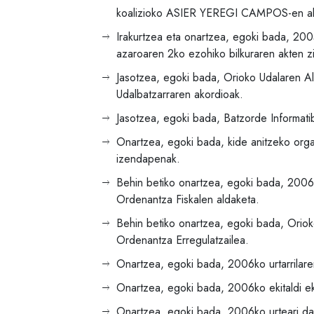
koalizioko ASIER YEREGI CAMPOS-en ald
Irakurtzea eta onartzea, egoki bada, 20
azaroaren 2ko ezohiko bilkuraren akten zi
Jasotzea, egoki bada, Orioko Udalaren A
Udalbatzarraren akordioak.
Jasotzea, egoki bada, Batzorde Informati
Onartzea, egoki bada, kide anitzeko org
izendapenak.
Behin betiko onartzea, egoki bada, 2006ko
Ordenantza Fiskalen aldaketa.
Behin betiko onartzea, egoki bada, Oriok
Ordenantza Erregulatzailea.
Onartzea, egoki bada, 2006ko urtarrilaren 1
Onartzea, egoki bada, 2006ko ekitaldi e
Onartzea, egoki bada, 2006ko urteari dag