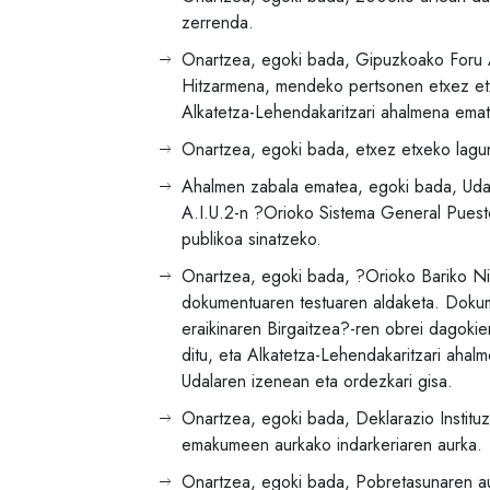
zerrenda.
Onartzea, egoki bada, Gipuzkoako Foru A
Hitzarmena, mendeko pertsonen etxez etx
Alkatetza-Lehendakaritzari ahalmena emat
Onartzea, egoki bada, etxez etxeko lagu
Ahalmen zabala ematea, egoki bada, Udal 
A.I.U.2-n ?Orioko Sistema General Puesto
publikoa sinatzeko.
Onartzea, egoki bada, ?Orioko Bariko Nik
dokumentuaren testuaren aldaketa. Dokum
eraikinaren Birgaitzea?-ren obrei dagokie
ditu, eta Alkatetza-Lehendakaritzari aha
Udalaren izenean eta ordezkari gisa.
Onartzea, egoki bada, Deklarazio Instituz
emakumeen aurkako indarkeriaren aurka.
Onartzea, egoki bada, Pobretasunaren au