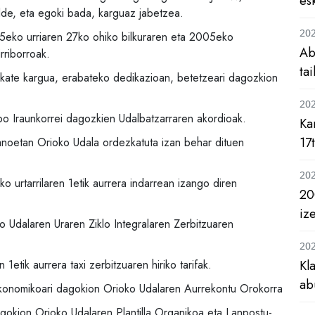
es
e, eta egoki bada, karguaz jabetzea.
20
05eko urriaren 27ko ohiko bilkuraren eta 2005eko
Ab
rriborroak.
ta
lkate kargua, erabateko dedikazioan, betetzeari dagozkion
20
bo Iraunkorrei dagozkien Udalbatzarraren akordioak.
Ka
17
anoetan Orioko Udala ordezkatuta izan behar dituen
20
 urtarrilaren 1etik aurrera indarrean izango diren
20
iz
o Udalaren Uraren Ziklo Integralaren Zerbitzuaren
20
etik aurrera taxi zerbitzuaren hiriko tarifak.
Kl
ab
konomikoari dagokion Orioko Udalaren Aurrekontu Orokorra
okion Orioko Udalaren Plantilla Organikoa eta Lanpostu-