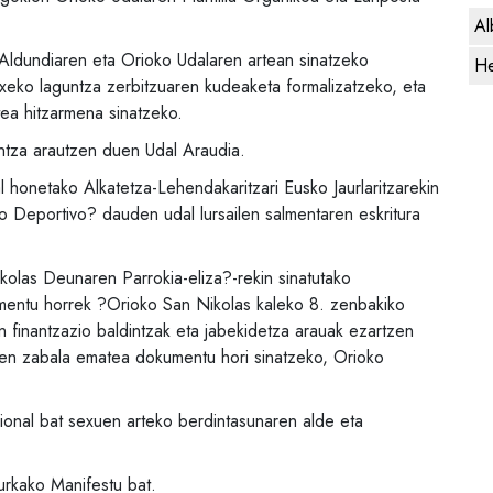
Al
ldundiaren eta Orioko Udalaren artean sinatzeko
He
eko laguntza zerbitzuaren kudeaketa formalizatzeko, eta
ea hitzarmena sinatzeko.
ntza arautzen duen Udal Araudia.
honetako Alkatetza-Lehendakaritzari Eusko Jaurlaritzarekin
 Deportivo? dauden udal lursailen salmentaren eskritura
olas Deunaren Parrokia-eliza?-rekin sinatutako
entu horrek ?Orioko San Nikolas kaleko 8. zenbakiko
n finantzazio baldintzak eta jabekidetza arauak ezartzen
lmen zabala ematea dokumentu hori sinatzeko, Orioko
ional bat sexuen arteko berdintasunaren alde eta
rkako Manifestu bat.