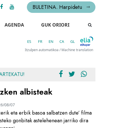
BULETINA. Harpidetu
AGENDA
GUK ORIORI
ES
FR
EN
CA
GL
Itzulpen automatikoa / Machine translation
ARTEKATU!
zken albisteak
26/08/07
zerik eta erbik basoa salbatzen dute’ filma
usteko gonbitak astelehenean jarriko dira