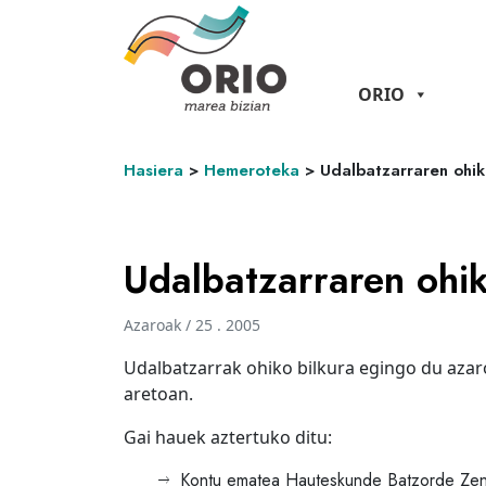
ORIO
Hasiera
>
Hemeroteka
>
Udalbatzarraren ohik
Udalbatzarraren ohik
Azaroak / 25 . 2005
Udalbatzarrak ohiko bilkura egingo du azar
aretoan.
Gai hauek aztertuko ditu:
Kontu ematea Hauteskunde Batzorde Zent