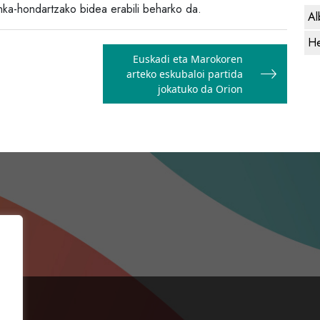
nka-hondartzako bidea erabili beharko da.
Al
He
Euskadi eta Marokoren
arteko eskubaloi partida
jokatuko da Orion