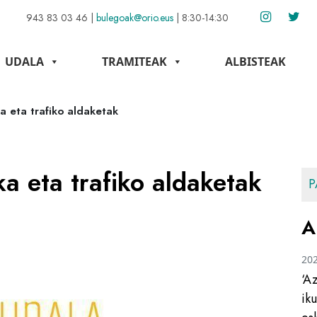
943 83 03 46
|
bulegoak@orio.eus
|
8:30-14:30
UDALA
TRAMITEAK
ALBISTEAK
 eta trafiko aldaketak
 eta trafiko aldaketak
P
A
20
‘A
ik