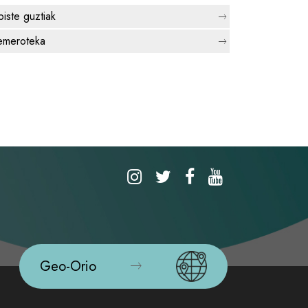
biste guztiak
meroteka
Geo-Orio