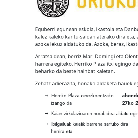
Eguberri egunean eskola, ikastola eta Danbo
kalez kaleko kantu-saioan aterako dira eta
azoka lekuz aldatuko da. Azoka, beraz, ika
Arratsaldean, berriz Mari Domingi eta Olent
harrera egiteko, Herriko Plaza itxi egingo da 
beharko da beste hainbat kaletan.
Zehatz adierazita, honako aldaketa hauek eg
Herriko Plaza oinezkoentzako
abendu
izango da
27ko 
Kaian zirkulazioaren norabidea aldatu egi
Ibilgailuak kaiatik barrena sartuko dira
herrira eta