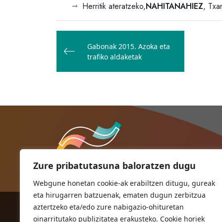
Herritik ateratzeko,
NAHITANAHIEZ
, Txa
Bidalketetan
zehar
Gabonak 2015. Azoka eta
trafiko aldaketak
nabigatu
Zure pribatutasuna baloratzen dugu
Webgune honetan cookie-ak erabiltzen ditugu, gureak
eta hirugarren batzuenak, ematen dugun zerbitzua
aztertzeko eta/edo zure nabigazio-ohituretan
ORIOKO UDALA
oinarritutako publizitatea erakusteko. Cookie horiek