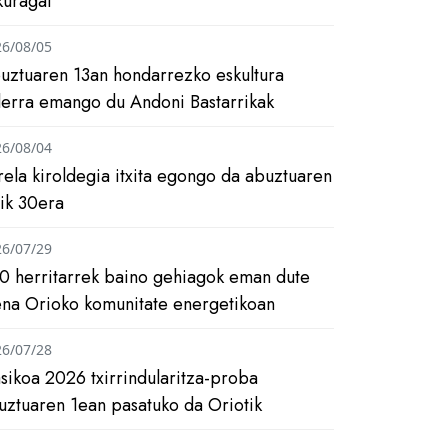
kuragai
26/08/05
uztuaren 13an hondarrezko eskultura
ilerra emango du Andoni Bastarrikak
26/08/04
rela kiroldegia itxita egongo da abuztuaren
tik 30era
26/07/29
0 herritarrek baino gehiagok eman dute
ena Orioko komunitate energetikoan
26/07/28
asikoa 2026 txirrindularitza-proba
uztuaren 1ean pasatuko da Oriotik