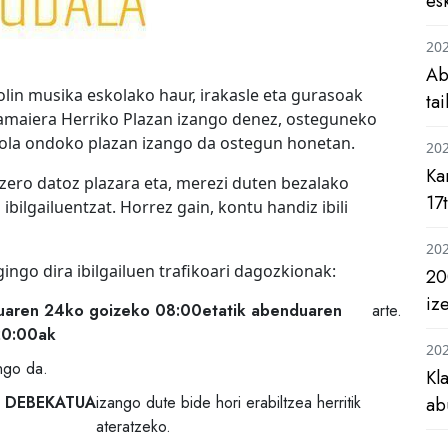
es
20
Ab
lin musika eskolako haur, irakasle eta gurasoak
ta
, amaiera Herriko Plazan izango denez, osteguneko
stola ondoko plazan izango da ostegun honetan.
20
Ka
zero datoz plazara eta, merezi duten bezalako
17
ibilgailuentzat. Horrez gain, kontu handiz ibili
20
ingo dira ibilgailuen trafikoari dagozkionak:
20
iz
aren 24ko goizeko 08:00etatik abenduaren
arte.
20:00ak
20
ngo da.
Kl
DEBEKATUA
izango dute bide hori erabiltzea herritik
ab
ateratzeko.