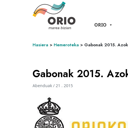
ORIO
Hasiera
>
Hemeroteka
>
Gabonak 2015. Azoka
Gabonak 2015. Azoka
Abenduak / 21 . 2015