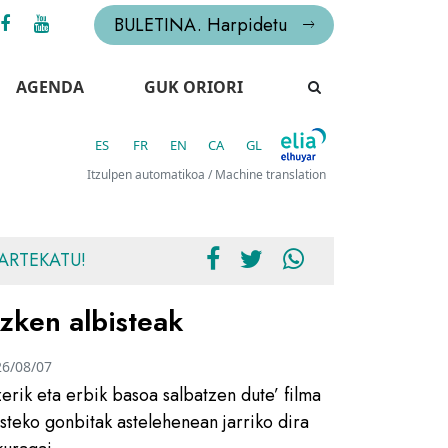
BULETINA. Harpidetu
AGENDA
GUK ORIORI
ES
FR
EN
CA
GL
Itzulpen automatikoa / Machine translation
ARTEKATU!
zken albisteak
26/08/07
zerik eta erbik basoa salbatzen dute’ filma
usteko gonbitak astelehenean jarriko dira