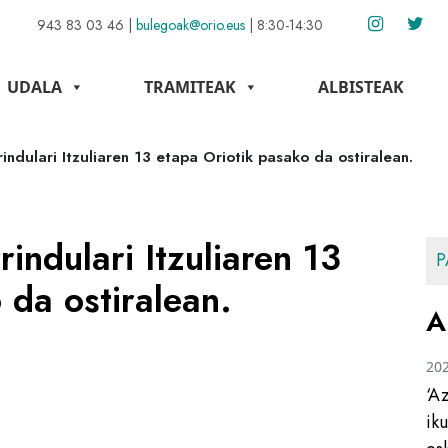
943 83 03 46
|
bulegoak@orio.eus
|
8:30-14:30
UDALA
TRAMITEAK
ALBISTEAK
indulari Itzuliaren 13 etapa Oriotik pasako da ostiralean.
indulari Itzuliaren 13
P
 da ostiralean.
A
20
‘A
ik