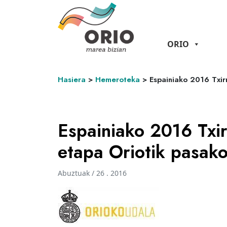
ORIO
Hasiera
>
Hemeroteka
>
Espainiako 2016 Txirr
Espainiako 2016 Txirr
etapa Oriotik pasako
Abuztuak / 26 . 2016