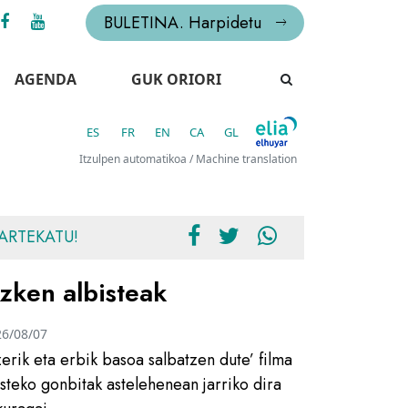
BULETINA. Harpidetu
AGENDA
GUK ORIORI
ES
FR
EN
CA
GL
Itzulpen automatikoa / Machine translation
ARTEKATU!
zken albisteak
26/08/07
zerik eta erbik basoa salbatzen dute’ filma
usteko gonbitak astelehenean jarriko dira