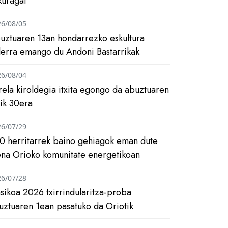
kuragai
26/08/05
uztuaren 13an hondarrezko eskultura
ilerra emango du Andoni Bastarrikak
26/08/04
rela kiroldegia itxita egongo da abuztuaren
tik 30era
26/07/29
0 herritarrek baino gehiagok eman dute
ena Orioko komunitate energetikoan
26/07/28
asikoa 2026 txirrindularitza-proba
uztuaren 1ean pasatuko da Oriotik