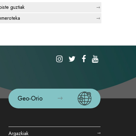
biste guztiak
meroteka
Geo-Orio
Argazkiak