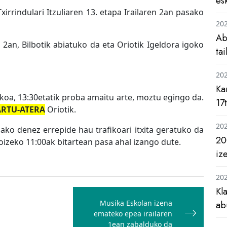
es
xirrindulari Itzuliaren 13. etapa Irailaren 2an pasako
20
Ab
k 2an, Bilbotik abiatuko da eta Oriotik Igeldora igoko
ta
20
Ka
fikoa, 13:30etatik proba amaitu arte, moztu egingo da.
17
ARTU-ATERA
Oriotik.
20
ako denez errepide hau trafikoari itxita geratuko da
20
oizeko 11:00ak bitartean pasa ahal izango dute.
iz
20
Kl
Musika Eskolan izena
ab
emateko epea irailaren
1ean zabalduko da