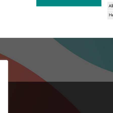
Al
He