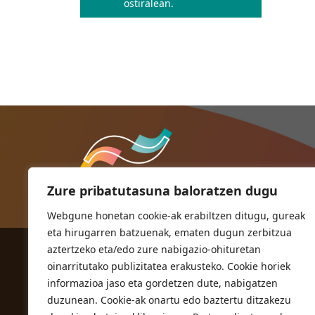
ostiralean.
Zure pribatutasuna baloratzen dugu
Webgune honetan cookie-ak erabiltzen ditugu, gureak
eta hirugarren batzuenak, ematen dugun zerbitzua
aztertzeko eta/edo zure nabigazio-ohituretan
ORIOKO UDALA
oinarritutako publizitatea erakusteko. Cookie horiek
Herriko plaza,1
informazioa jaso eta gordetzen dute, nabigatzen
20810 Orio (Gipuzkoa)
duzunean. Cookie-ak onartu edo baztertu ditzakezu
T. 943 83 03 46