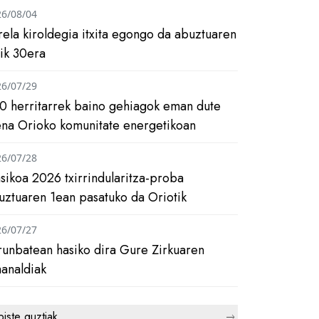
26/08/04
rela kiroldegia itxita egongo da abuztuaren
tik 30era
26/07/29
0 herritarrek baino gehiagok eman dute
ena Orioko komunitate energetikoan
26/07/28
asikoa 2026 txirrindularitza-proba
uztuaren 1ean pasatuko da Oriotik
26/07/27
runbatean hasiko dira Gure Zirkuaren
analdiak
biste guztiak