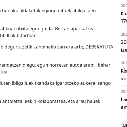
20
u honako aldaketak egingo dituela ibilgailuen
Ka
17
afikoari itxita egongo da. Bertan aparkatzea
20
4:00ak bitartean.
20
 bidegurutzetik kanpineko sarrera arte, DEBEKATUTA
iz
20
mendatzen diegu, egun horretan autoa erabili behar
Kl
tea.
ab
 duten ibilgailuek txandaka igarotzeko aukera izango
20
La
a antolatzaileekin kolaboratzea, eta arau hauek
em
Al