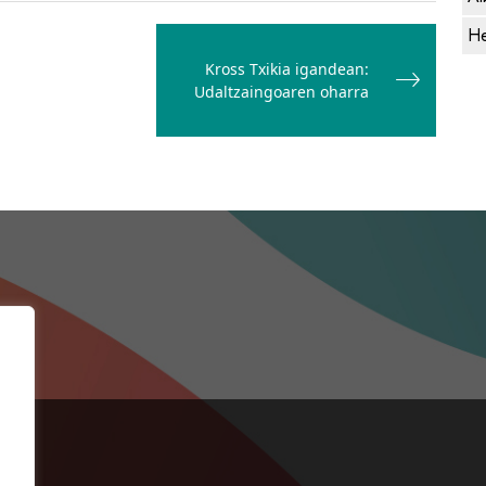
He
Kross Txikia igandean:
Udaltzaingoaren oharra