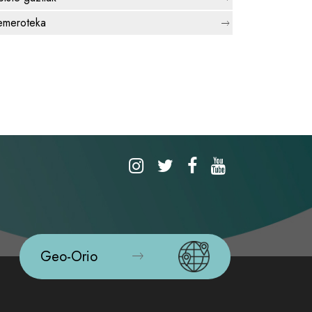
meroteka
Geo-Orio