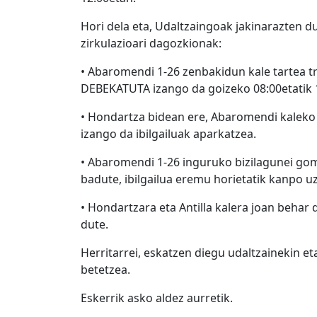
Hori dela eta, Udaltzaingoak jakinarazten d
zirkulazioari dagozkionak:
• Abaromendi 1-26 zenbakidun kale tartea tr
DEBEKATUTA izango da goizeko 08:00etatik 1
• Hondartza bidean ere, Abaromendi kaleko
izango da ibilgailuak aparkatzea.
• Abaromendi 1-26 inguruko bizilagunei go
badute, ibilgailua eremu horietatik kanpo uz
• Hondartzara eta Antilla kalera joan behar
dute.
Herritarrei, eskatzen diegu udaltzainekin et
betetzea.
Eskerrik asko aldez aurretik.