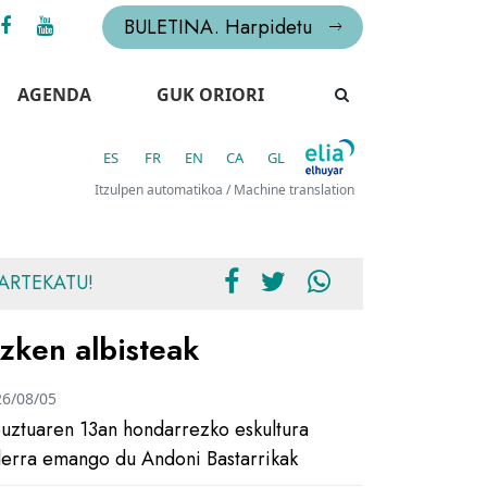
BULETINA. Harpidetu
AGENDA
GUK ORIORI
ES
FR
EN
CA
GL
Itzulpen automatikoa / Machine translation
ARTEKATU!
zken albisteak
26/08/05
uztuaren 13an hondarrezko eskultura
ilerra emango du Andoni Bastarrikak