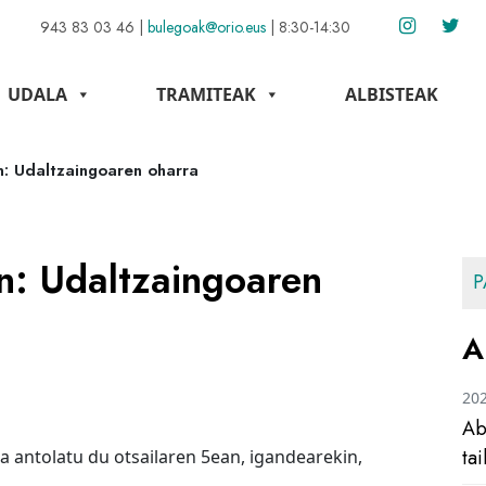
943 83 03 46
|
bulegoak@orio.eus
|
8:30-14:30
UDALA
TRAMITEAK
ALBISTEAK
n: Udaltzaingoaren oharra
n: Udaltzaingoaren
P
A
20
Ab
ta
a antolatu du otsailaren 5ean, igandearekin,