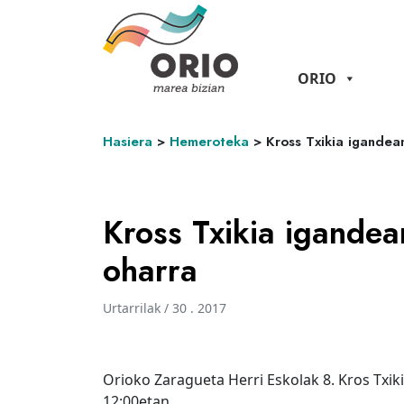
ORIO
Hasiera
>
Hemeroteka
>
Kross Txikia igandea
Kross Txikia igandea
oharra
Urtarrilak / 30 . 2017
Orioko Zaragueta Herri Eskolak 8. Kros Txiki
12:00etan.