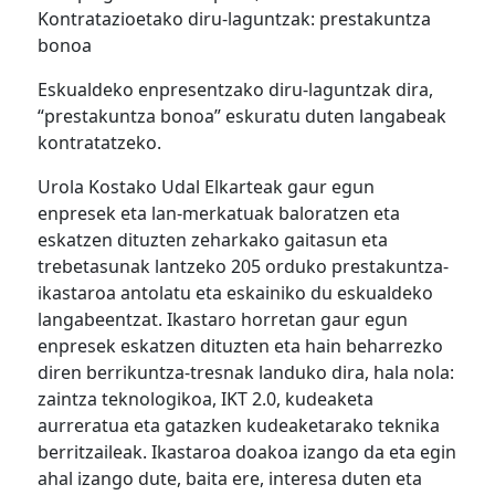
Kontratazioetako diru-laguntzak: prestakuntza
bonoa
Eskualdeko enpresentzako diru-laguntzak dira,
“prestakuntza bonoa” eskuratu duten langabeak
kontratatzeko.
Urola Kostako Udal Elkarteak gaur egun
enpresek eta lan-merkatuak baloratzen eta
eskatzen dituzten zeharkako gaitasun eta
trebetasunak lantzeko 205 orduko prestakuntza-
ikastaroa antolatu eta eskainiko du eskualdeko
langabeentzat. Ikastaro horretan gaur egun
enpresek eskatzen dituzten eta hain beharrezko
diren berrikuntza-tresnak landuko dira, hala nola:
zaintza teknologikoa, IKT 2.0, kudeaketa
aurreratua eta gatazken kudeaketarako teknika
berritzaileak. Ikastaroa doakoa izango da eta egin
ahal izango dute, baita ere, interesa duten eta