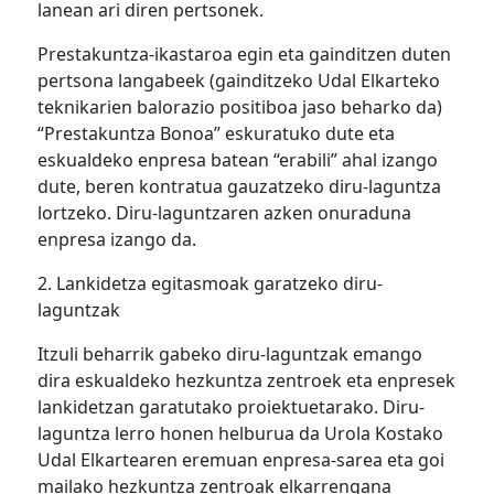
lanean ari diren pertsonek.
Prestakuntza-ikastaroa egin eta gainditzen duten
pertsona langabeek (gainditzeko Udal Elkarteko
teknikarien balorazio positiboa jaso beharko da)
“Prestakuntza Bonoa” eskuratuko dute eta
eskualdeko enpresa batean “erabili” ahal izango
dute, beren kontratua gauzatzeko diru-laguntza
lortzeko. Diru-laguntzaren azken onuraduna
enpresa izango da.
2. Lankidetza egitasmoak garatzeko diru-
laguntzak
Itzuli beharrik gabeko diru-laguntzak emango
dira eskualdeko hezkuntza zentroek eta enpresek
lankidetzan garatutako proiektuetarako. Diru-
laguntza lerro honen helburua da Urola Kostako
Udal Elkartearen eremuan enpresa-sarea eta goi
mailako hezkuntza zentroak elkarrengana