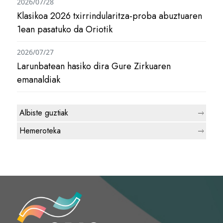
2026/07/28
Klasikoa 2026 txirrindularitza-proba abuztuaren
1ean pasatuko da Oriotik
2026/07/27
Larunbatean hasiko dira Gure Zirkuaren
emanaldiak
Albiste guztiak
Hemeroteka