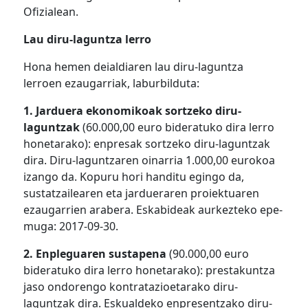
Ofizialean.
Lau diru-laguntza lerro
Hona hemen deialdiaren lau diru-laguntza
lerroen ezaugarriak, laburbilduta:
1. Jarduera ekonomikoak sortzeko diru-
laguntzak
(60.000,00 euro bideratuko dira lerro
honetarako): enpresak sortzeko diru-laguntzak
dira. Diru-laguntzaren oinarria 1.000,00 eurokoa
izango da. Kopuru hori handitu egingo da,
sustatzailearen eta jardueraren proiektuaren
ezaugarrien arabera. Eskabideak aurkezteko epe-
muga: 2017-09-30.
2. Enpleguaren sustapena
(90.000,00 euro
bideratuko dira lerro honetarako): prestakuntza
jaso ondorengo kontratazioetarako diru-
laguntzak dira. Eskualdeko enpresentzako diru-