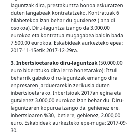
laguntzak dira, prestakuntza bonoa eskuratzen
duten langabeak kontratatzeko. Kontratuak 6
hilabetekoa izan behar du gutxienez (lanaldi
osokoa). Diru-laguntza izango da 3.000,00
eurokoa eta kontratua mugagabea baldin bada
7.500,00 eurokoa. Eskabideak aurkezteko epea:
2017-11-15etik 2017-12-29ra.
3. Inbertsioetarako diru-laguntzak
(50.000,00
euro bideratuko dira lerro honetarako): Itzuli
beharrik gabeko diru-laguntzak emango dira
enpresaren jarduerarekin zerikusia duten
inbertsioetarako. Inbertsioak 2017an egina eta
gutxienez 3.000,00 eurokoa izan behar du. Diru-
laguntzaren kopurua izango da, gehienez ere,
inbertsioaren %30, betiere, gehienez, 2.000,00
euro. Eskabideak aurkezteko epe-muga: 2017-09-
30.