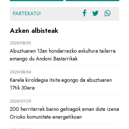
PARTEKATU!
Azken albisteak
2026/08/05
Abuztuaren 13an hondarrezko eskultura tailerra
emango du Andoni Bastarrikak
2026/08/04
Karela kiroldegia itxita egongo da abuztuaren
17tik 30era
2026/07/29
200 herritarrek baino gehiagok eman dute izena
Orioko komunitate energetikoan