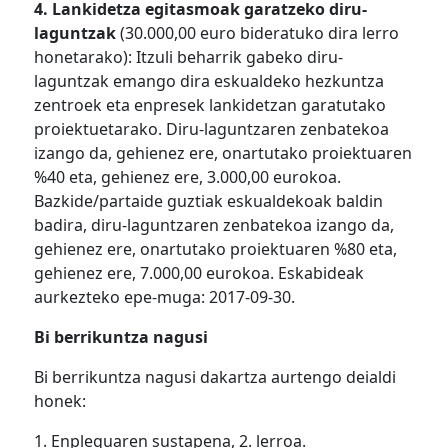
4. Lankidetza egitasmoak garatzeko diru-
laguntzak
(30.000,00 euro bideratuko dira lerro
honetarako): Itzuli beharrik gabeko diru-
laguntzak emango dira eskualdeko hezkuntza
zentroek eta enpresek lankidetzan garatutako
proiektuetarako. Diru-laguntzaren zenbatekoa
izango da, gehienez ere, onartutako proiektuaren
%40 eta, gehienez ere, 3.000,00 eurokoa.
Bazkide/partaide guztiak eskualdekoak baldin
badira, diru-laguntzaren zenbatekoa izango da,
gehienez ere, onartutako proiektuaren %80 eta,
gehienez ere, 7.000,00 eurokoa. Eskabideak
aurkezteko epe-muga: 2017-09-30.
Bi berrikuntza nagusi
Bi berrikuntza nagusi dakartza aurtengo deialdi
honek:
1. Enpleguaren sustapena, 2. lerroa.