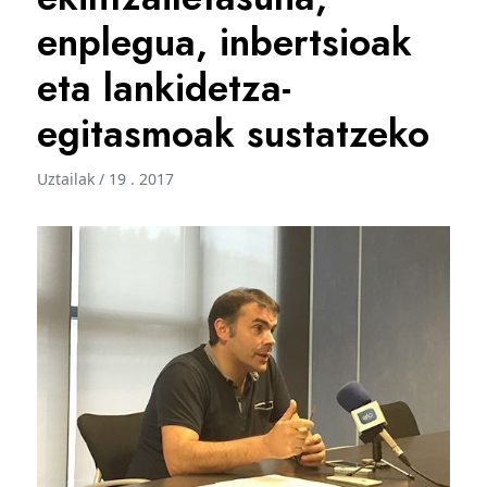
enplegua, inbertsioak
eta lankidetza-
egitasmoak sustatzeko
Uztailak / 19 . 2017