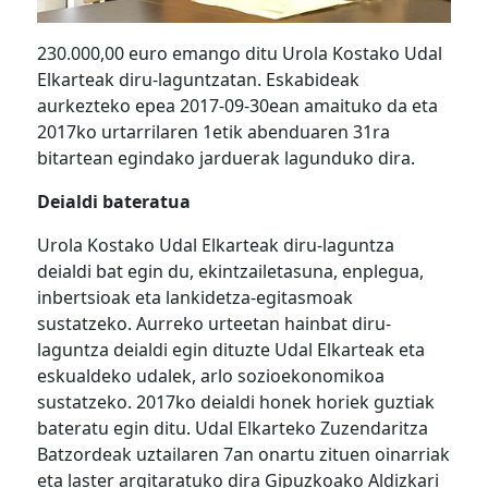
230.000,00 euro emango ditu Urola Kostako Udal
Elkarteak diru-laguntzatan. Eskabideak
aurkezteko epea 2017-09-30ean amaituko da eta
2017ko urtarrilaren 1etik abenduaren 31ra
bitartean egindako jarduerak lagunduko dira.
Deialdi bateratua
Urola Kostako Udal Elkarteak diru-laguntza
deialdi bat egin du, ekintzailetasuna, enplegua,
inbertsioak eta lankidetza-egitasmoak
sustatzeko. Aurreko urteetan hainbat diru-
laguntza deialdi egin dituzte Udal Elkarteak eta
eskualdeko udalek, arlo sozioekonomikoa
sustatzeko. 2017ko deialdi honek horiek guztiak
bateratu egin ditu. Udal Elkarteko Zuzendaritza
Batzordeak uztailaren 7an onartu zituen oinarriak
eta laster argitaratuko dira Gipuzkoako Aldizkari