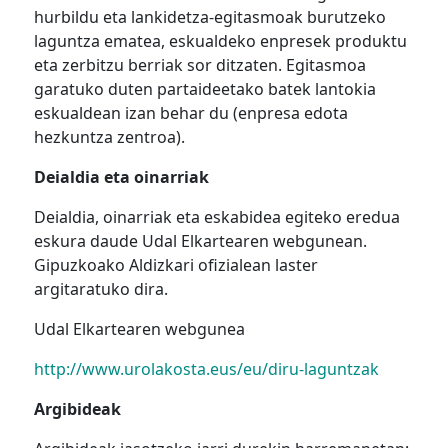
hurbildu eta lankidetza-egitasmoak burutzeko
laguntza ematea, eskualdeko enpresek produktu
eta zerbitzu berriak sor ditzaten. Egitasmoa
garatuko duten partaideetako batek lantokia
eskualdean izan behar du (enpresa edota
hezkuntza zentroa).
Deialdia eta oinarriak
Deialdia, oinarriak eta eskabidea egiteko eredua
eskura daude Udal Elkartearen webgunean.
Gipuzkoako Aldizkari ofizialean laster
argitaratuko dira.
Udal Elkartearen webgunea
http://www.urolakosta.eus/eu/diru-laguntzak
Argibideak