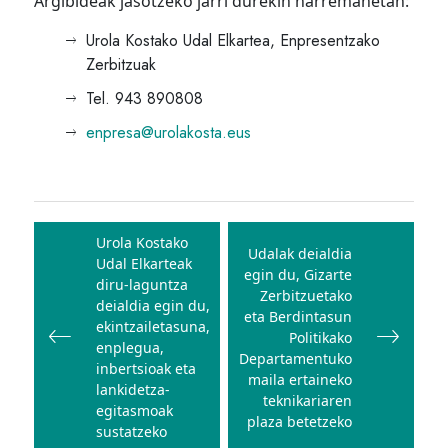
Argibideak jasotzeko jarri durekin harremanetan:
Urola Kostako Udal Elkartea, Enpresentzako
Zerbitzuak
Tel. 943 890808
enpresa@urolakosta.eus
Bidalketetan
zehar
Urola Kostako
Udalak deialdia
Udal Elkarteak
nabigatu
egin du, Gizarte
diru-laguntza
Zerbitzuetako
deialdia egin du,
eta Berdintasun
ekintzailetasuna,
Politikako
enplegua,
Departamentuko
inbertsioak eta
maila ertaineko
lankidetza-
teknikariaren
egitasmoak
plaza betetzeko
sustatzeko