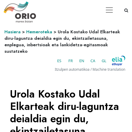
Hasiera
>
Hemeroteka
>
Urola Kostako Udal Elkarteak
diru-laguntza deialdia egin du, ekintzailetasuna,
enplegua, inbertsioak eta lankidetza-egitasmoak
sustatzeko
ES
FR
EN
CA
GL
Itzulpen automatikoa / Machine translation
Urola Kostako Udal
Elkarteak diru-laguntza
deialdia egin du,
ekintzailetasuna,