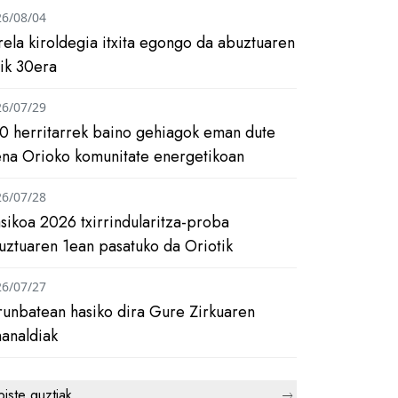
26/08/04
rela kiroldegia itxita egongo da abuztuaren
tik 30era
26/07/29
0 herritarrek baino gehiagok eman dute
ena Orioko komunitate energetikoan
26/07/28
asikoa 2026 txirrindularitza-proba
uztuaren 1ean pasatuko da Oriotik
26/07/27
runbatean hasiko dira Gure Zirkuaren
analdiak
biste guztiak