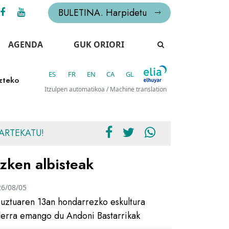
BULETINA. Harpidetu
AGENDA
GUK ORIORI
ES
FR
EN
CA
GL
zteko
Itzulpen automatikoa / Machine translation
ARTEKATU!
zken albisteak
26/08/05
uztuaren 13an hondarrezko eskultura
ilerra emango du Andoni Bastarrikak