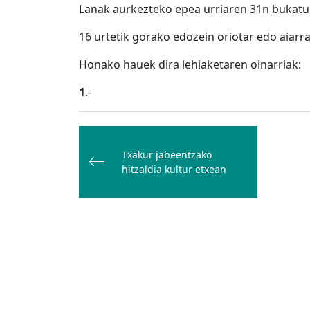
Lanak aurkezteko epea urriaren 31n bukatu
16 urtetik gorako edozein oriotar edo aiarr
Honako hauek dira lehiaketaren oinarriak:
1
.-
Bidalketetan
zehar
Txakur jabeentzako
nabigatu
hitzaldia kultur etxean