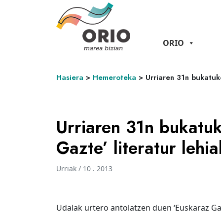
ORIO
Hasiera
>
Hemeroteka
>
Urriaren 31n bukatuk
Urriaren 31n bukatu
Gazte’ literatur lehi
Urriak / 10 . 2013
Udalak urtero antolatzen duen ‘Euskaraz Gazt