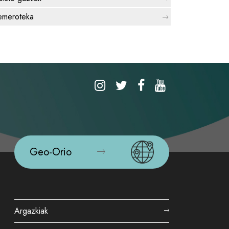
meroteka
Geo-Orio
Argazkiak