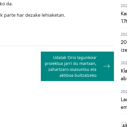
ko da.
20
Ka
ak parte har dezake lehiaketan.
17
20
20
iz
Udalak ‘Orio lagunkoia’
20
proiektua jarri du martxan,
zahartzaro osasuntsu eta
Kl
aktiboa bultzatzeko
ab
20
La
em
Al