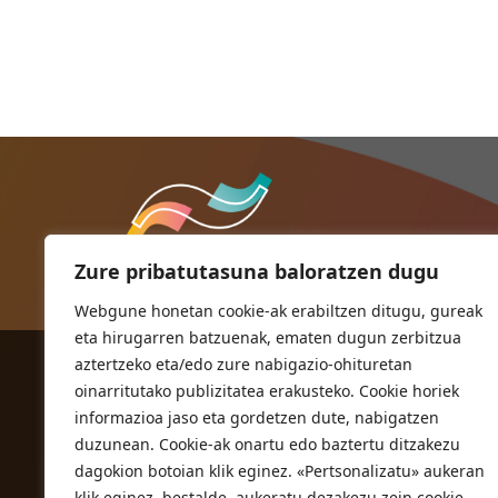
Zure pribatutasuna baloratzen dugu
Webgune honetan cookie-ak erabiltzen ditugu, gureak
eta hirugarren batzuenak, ematen dugun zerbitzua
aztertzeko eta/edo zure nabigazio-ohituretan
ORIOKO UDALA
oinarritutako publizitatea erakusteko. Cookie horiek
Herriko plaza,1
informazioa jaso eta gordetzen dute, nabigatzen
20810 Orio (Gipuzkoa)
duzunean. Cookie-ak onartu edo baztertu ditzakezu
T. 943 83 03 46
dagokion botoian klik eginez. «Pertsonalizatu» aukeran
klik eginez, bestalde, aukeratu dezakezu zein cookie