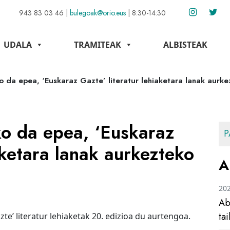
943 83 03 46
|
bulegoak@orio.eus
|
8:30-14:30
UDALA
TRAMITEAK
ALBISTEAK
o da epea, ‘Euskaraz Gazte’ literatur lehiaketara lanak aurke
ko da epea, ‘Euskaraz
P
aketara lanak aurkezteko
A
20
Ab
ta
e’ literatur lehiaketak 20. edizioa du aurtengoa.