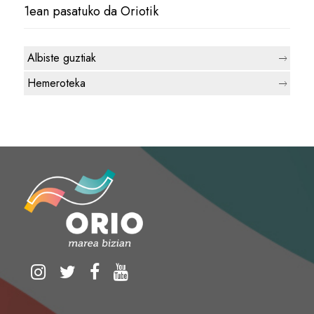
1ean pasatuko da Oriotik
Albiste guztiak
Hemeroteka