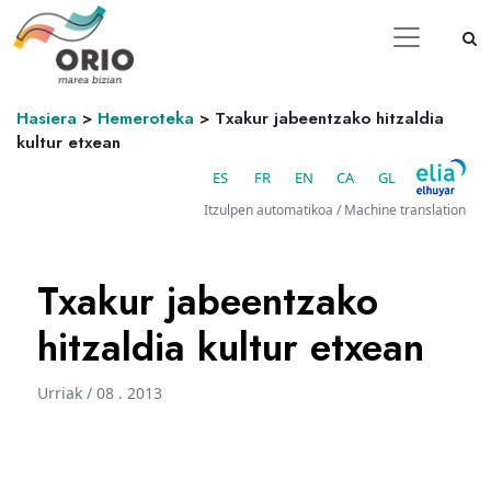
Hasiera
>
Hemeroteka
>
Txakur jabeentzako hitzaldia
kultur etxean
ES
FR
EN
CA
GL
Itzulpen automatikoa / Machine translation
Txakur jabeentzako
hitzaldia kultur etxean
Urriak / 08 . 2013