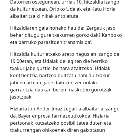
Datorren ostegunean, urriak 10, hitzaldia izango
da kultur etxean, Orioko Udalak eta Katu Horia
albaitaritza klinikak antolatuta.
Hitzaldiaren gaia honako hau da: ‘Zergatik jaso
behar ditugu gure txakurren gorozkiak? Kanpoko
eta barruko parasitoen transmisioa’.
Hitzaldia kultur etxeko areto nagusian izango da,
19:00etan, eta Udalak dei egiten die herriko
txakur jabe guztiei bertara azaltzeko. Udalak
kontzientzia-hartzea bultzatu nahi du txakur
jabeen artean, jabe daitezen zer nolako
garrantzia daukan beren maskoten gorotzak
jasotzeak.
Hizlaria Jon Ander Imaz Legarra albaitaria izango
da, Bayer enpresa farmazeutikokoa. Hizlaria
pertsonak kutsatzeko posibilitatea duten eta
txakurrengan ohikoenak diren gaixotasun