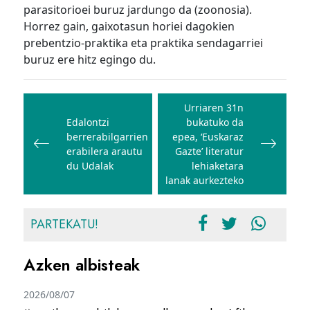
parasitorioei buruz jardungo da (zoonosia).
Horrez gain, gaixotasun horiei dagokien
prebentzio-praktika eta praktika sendagarriei
buruz ere hitz egingo du.
Bidalketetan
zehar
Urriaren 31n
Edalontzi
bukatuko da
nabigatu
berrerabilgarrien
epea, ‘Euskaraz
erabilera arautu
Gazte’ literatur
du Udalak
lehiaketara
lanak aurkezteko
PARTEKATU!
Azken albisteak
2026/08/07