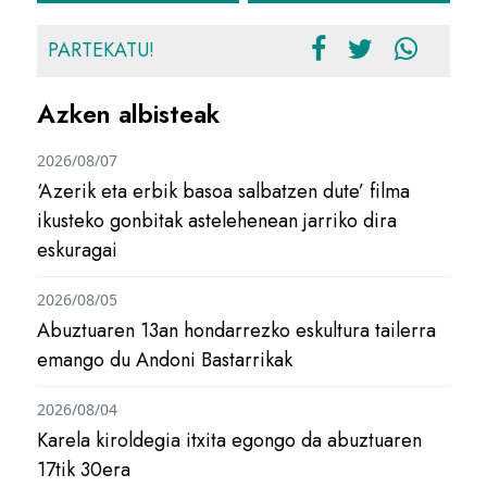
PARTEKATU!
Azken albisteak
2026/08/07
‘Azerik eta erbik basoa salbatzen dute’ filma
ikusteko gonbitak astelehenean jarriko dira
eskuragai
2026/08/05
Abuztuaren 13an hondarrezko eskultura tailerra
emango du Andoni Bastarrikak
2026/08/04
Karela kiroldegia itxita egongo da abuztuaren
17tik 30era