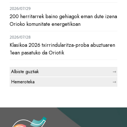
2026/07/29
200 herritarrek baino gehiagok eman dute izena
Orioko komunitate energetikoan
2026/07/28
Klasikoa 2026 txirrindularitza-proba abuztuaren
1ean pasatuko da Oriotik
Albiste guztiak
Hemeroteka