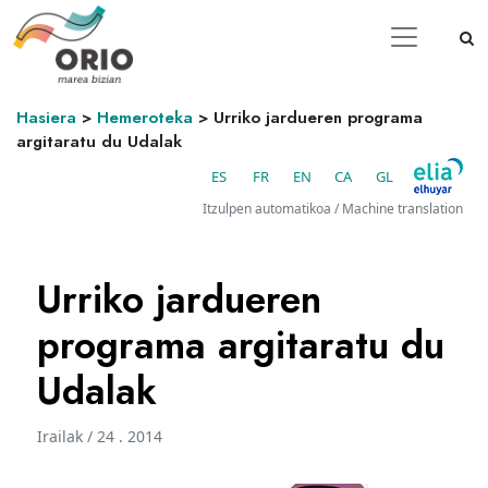
Hasiera
>
Hemeroteka
>
Urriko jardueren programa
argitaratu du Udalak
ES
FR
EN
CA
GL
Itzulpen automatikoa / Machine translation
Urriko jardueren
programa argitaratu du
Udalak
Irailak / 24 . 2014