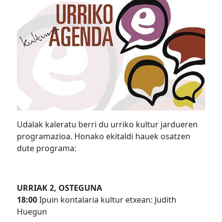
Udalak kaleratu berri du urriko kultur jardueren
programazioa. Honako ekitaldi hauek osatzen
dute programa:
URRIAK 2, OSTEGUNA
18:00
Ipuin kontalaria kultur etxean: Judith
Huegun