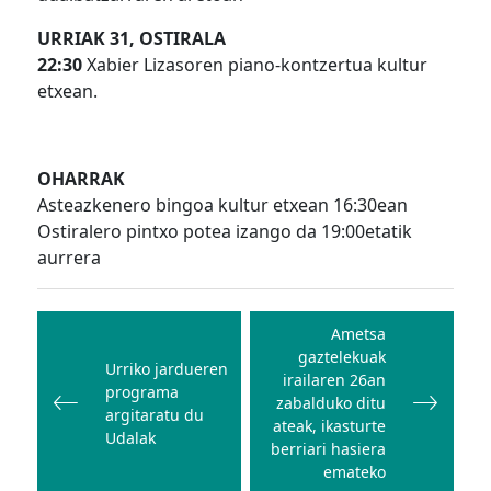
URRIAK 31, OSTIRALA
22:30
Xabier Lizasoren piano-kontzertua kultur
etxean.
OHARRAK
Asteazkenero bingoa kultur etxean 16:30ean
Ostiralero pintxo potea izango da 19:00etatik
aurrera
Bidalketetan
zehar
Ametsa
gaztelekuak
nabigatu
Urriko jardueren
irailaren 26an
programa
zabalduko ditu
argitaratu du
ateak, ikasturte
Udalak
berriari hasiera
emateko