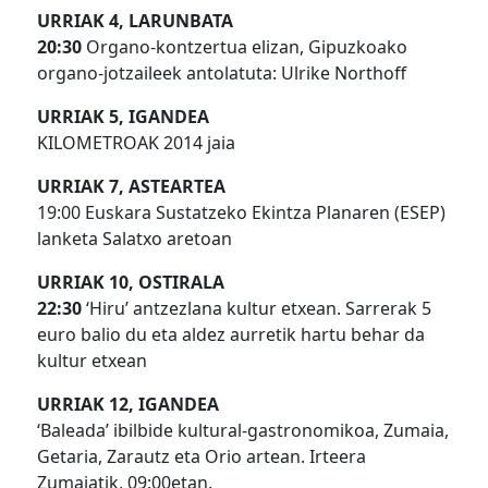
URRIAK 4, LARUNBATA
20:30
Organo-kontzertua elizan, Gipuzkoako
organo-jotzaileek antolatuta: Ulrike Northoff
URRIAK 5, IGANDEA
KILOMETROAK 2014 jaia
URRIAK 7, ASTEARTEA
19:00 Euskara Sustatzeko Ekintza Planaren (ESEP)
lanketa Salatxo aretoan
URRIAK 10, OSTIRALA
22:30
‘Hiru’ antzezlana kultur etxean. Sarrerak 5
euro balio du eta aldez aurretik hartu behar da
kultur etxean
URRIAK 12, IGANDEA
‘Baleada’ ibilbide kultural-gastronomikoa, Zumaia,
Getaria, Zarautz eta Orio artean. Irteera
Zumaiatik, 09:00etan.