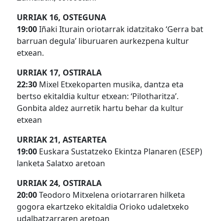
URRIAK 16, OSTEGUNA
19:00
Iñaki Iturain oriotarrak idatzitako ‘Gerra bat
barruan degula’ liburuaren aurkezpena kultur
etxean.
URRIAK 17, OSTIRALA
22:30
Mixel Etxekoparten musika, dantza eta
bertso ekitaldia kultur etxean: ‘Pilotharitza’.
Gonbita aldez aurretik hartu behar da kultur
etxean
URRIAK 21, ASTEARTEA
19:00
Euskara Sustatzeko Ekintza Planaren (ESEP)
lanketa Salatxo aretoan
URRIAK 24, OSTIRALA
20:00
Teodoro Mitxelena oriotarraren hilketa
gogora ekartzeko ekitaldia Orioko udaletxeko
udalbatzarraren aretoan