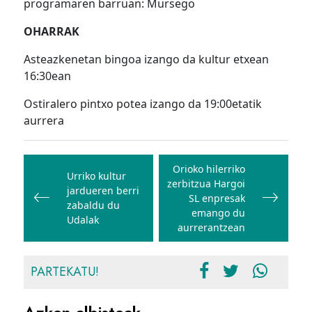
programaren barruan: Mursego
OHARRAK
Asteazkenetan bingoa izango da kultur etxean
16:30ean
Ostiralero pintxo potea izango da 19:00etatik
aurrera
Bidalketetan
zehar
Orioko hilerriko
Urriko kultur
zerbitzua Hargoi
nabigatu
jardueren berri
SL enpresak
zabaldu du
emango du
Udalak
aurrerantzean
PARTEKATU!