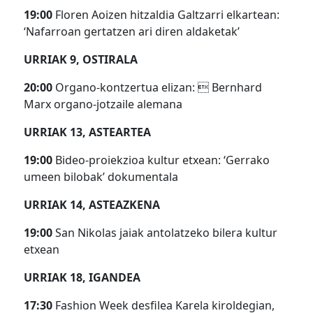
19:00
Floren Aoizen hitzaldia Galtzarri elkartean:
‘Nafarroan gertatzen ari diren aldaketak’
URRIAK 9, OSTIRALA
20:00
Organo-kontzertua elizan:  Bernhard
Marx organo-jotzaile alemana
URRIAK 13, ASTEARTEA
19:00
Bideo-proiekzioa kultur etxean: ‘Gerrako
umeen bilobak’ dokumentala
URRIAK 14, ASTEAZKENA
19:00
San Nikolas jaiak antolatzeko bilera kultur
etxean
URRIAK 18, IGANDEA
17:30
Fashion Week desfilea Karela kiroldegian,