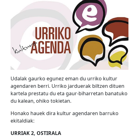
Udalak gaurko egunez eman du urriko kultur
agendaren berri. Urriko jarduerak biltzen dituen
kartela prestatu du eta gaur-biharretan banatuko
du kalean, ohiko tokietan.
Honako hauek dira kultur agendaren barruko
ekitaldiak:
URRIAK 2, OSTIRALA