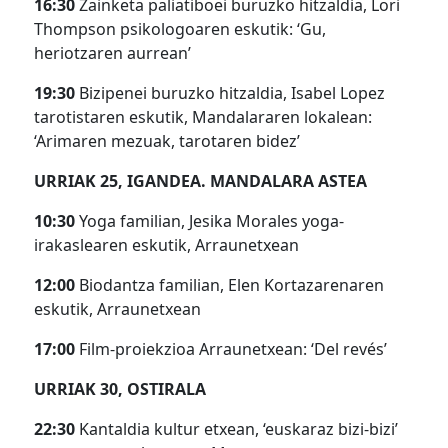
16:30
Zainketa paliatiboei buruzko hitzaldia, Lori
Thompson psikologoaren eskutik: ‘Gu,
heriotzaren aurrean’
19:30
Bizipenei buruzko hitzaldia, Isabel Lopez
tarotistaren eskutik, Mandalararen lokalean:
‘Arimaren mezuak, tarotaren bidez’
URRIAK 25, IGANDEA. MANDALARA ASTEA
10:30
Yoga familian, Jesika Morales yoga-
irakaslearen eskutik, Arraunetxean
12:00
Biodantza familian, Elen Kortazarenaren
eskutik, Arraunetxean
17:00
Film-proiekzioa Arraunetxean: ‘Del revés’
URRIAK 30, OSTIRALA
22:30
Kantaldia kultur etxean, ‘euskaraz bizi-bizi’