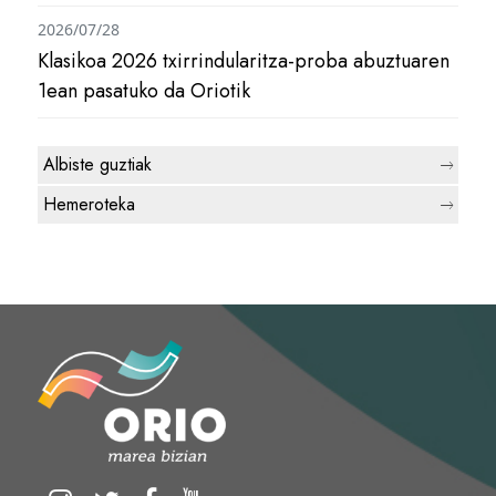
2026/07/28
Klasikoa 2026 txirrindularitza-proba abuztuaren
1ean pasatuko da Oriotik
Albiste guztiak
Hemeroteka