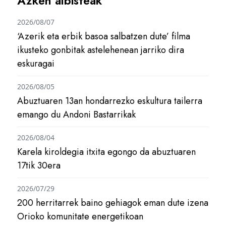
Azken albisteak
2026/08/07
‘Azerik eta erbik basoa salbatzen dute’ filma
ikusteko gonbitak astelehenean jarriko dira
eskuragai
2026/08/05
Abuztuaren 13an hondarrezko eskultura tailerra
emango du Andoni Bastarrikak
2026/08/04
Karela kiroldegia itxita egongo da abuztuaren
17tik 30era
2026/07/29
200 herritarrek baino gehiagok eman dute izena
Orioko komunitate energetikoan