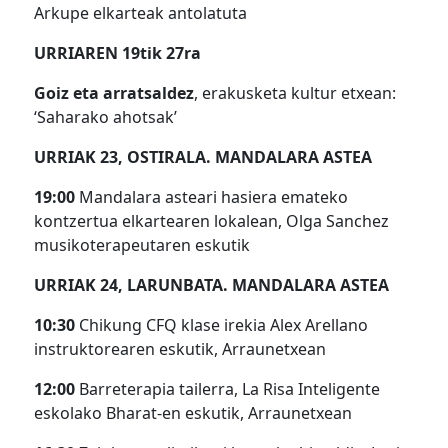
Arkupe elkarteak antolatuta
URRIAREN 19tik 27ra
Goiz eta arratsaldez
, erakusketa kultur etxean:
‘Saharako ahotsak’
URRIAK 23, OSTIRALA. MANDALARA ASTEA
19:00
Mandalara asteari hasiera emateko
kontzertua elkartearen lokalean, Olga Sanchez
musikoterapeutaren eskutik
URRIAK 24, LARUNBATA. MANDALARA ASTEA
10:30
Chikung CFQ klase irekia Alex Arellano
instruktorearen eskutik, Arraunetxean
12:00
Barreterapia tailerra, La Risa Inteligente
eskolako Bharat-en eskutik, Arraunetxean