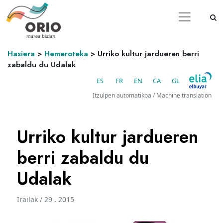
Hasiera
>
Hemeroteka
>
Urriko kultur jardueren berri
zabaldu du Udalak
ES
FR
EN
CA
GL
Itzulpen automatikoa / Machine translation
Urriko kultur jardueren
berri zabaldu du
Udalak
Irailak / 29 . 2015