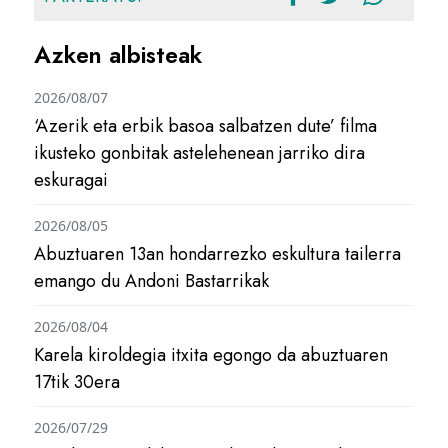
Azken albisteak
2026/08/07
‘Azerik eta erbik basoa salbatzen dute’ filma
ikusteko gonbitak astelehenean jarriko dira
eskuragai
2026/08/05
Abuztuaren 13an hondarrezko eskultura tailerra
emango du Andoni Bastarrikak
2026/08/04
Karela kiroldegia itxita egongo da abuztuaren
17tik 30era
2026/07/29