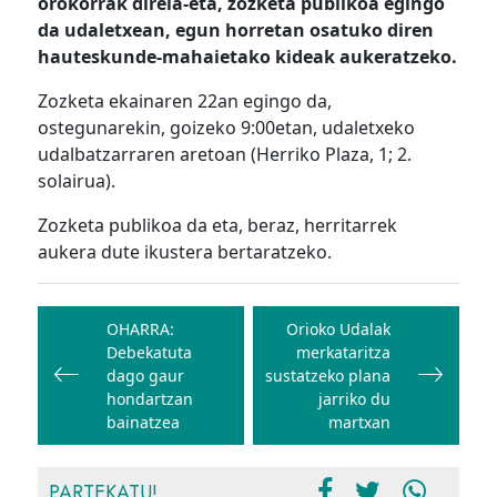
orokorrak direla-eta, zozketa publikoa egingo
da udaletxean, egun horretan osatuko diren
hauteskunde-mahaietako kideak aukeratzeko.
Zozketa ekainaren 22an egingo da,
ostegunarekin, goizeko 9:00etan, udaletxeko
udalbatzarraren aretoan (Herriko Plaza, 1; 2.
solairua).
Zozketa publikoa da eta, beraz, herritarrek
aukera dute ikustera bertaratzeko.
Bidalketetan
zehar
OHARRA:
Orioko Udalak
Debekatuta
merkataritza
nabigatu
dago gaur
sustatzeko plana
hondartzan
jarriko du
bainatzea
martxan
PARTEKATU!