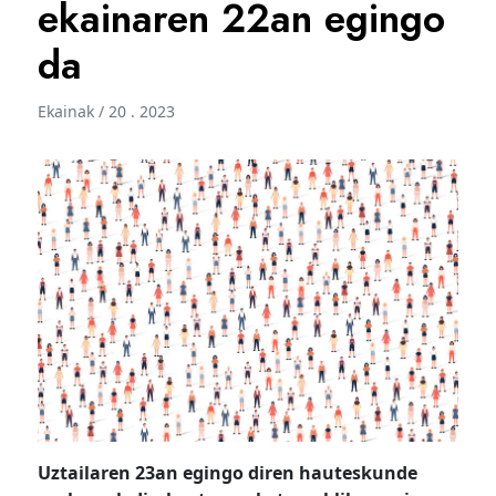
ekainaren 22an egingo
da
Ekainak / 20 . 2023
Uztailaren 23an egingo diren hauteskunde