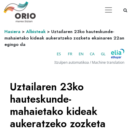
Hasiera
>
Albisteak
>
Uztailaren 23ko hauteskunde-
mahaietako kideak aukeratzeko zozketa ekainaren 22an
egingo da
ES
FR
EN
CA
GL
Itzulpen automatikoa / Machine translation
Uztailaren 23ko
hauteskunde-
mahaietako kideak
aukeratzeko zozketa