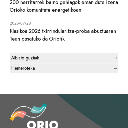
200 herritarrek baino gehiagok eman dute izena
Orioko komunitate energetikoan
2026/07/28
Klasikoa 2026 txirrindularitza-proba abuztuaren
1ean pasatuko da Oriotik
Albiste guztiak
Hemeroteka