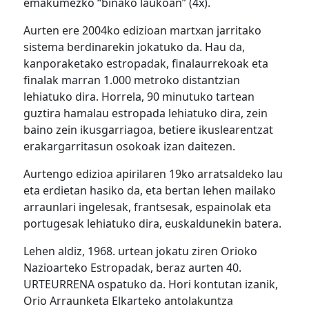
emakumezko “binako laukoan” (4x).
Aurten ere 2004ko edizioan martxan jarritako
sistema berdinarekin jokatuko da. Hau da,
kanporaketako estropadak, finalaurrekoak eta
finalak marran 1.000 metroko distantzian
lehiatuko dira. Horrela, 90 minutuko tartean
guztira hamalau estropada lehiatuko dira, zein
baino zein ikusgarriagoa, betiere ikuslearentzat
erakargarritasun osokoak izan daitezen.
Aurtengo edizioa apirilaren 19ko arratsaldeko lau
eta erdietan hasiko da, eta bertan lehen mailako
arraunlari ingelesak, frantsesak, espainolak eta
portugesak lehiatuko dira, euskaldunekin batera.
Lehen aldiz, 1968. urtean jokatu ziren Orioko
Nazioarteko Estropadak, beraz aurten 40.
URTEURRENA ospatuko da. Hori kontutan izanik,
Orio Arraunketa Elkarteko antolakuntza