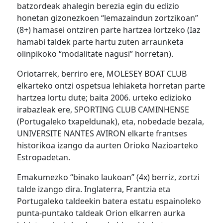
batzordeak ahalegin berezia egin du edizio
honetan gizonezkoen “lemazaindun zortzikoan”
(8+) hamasei ontziren parte hartzea lortzeko (Iaz
hamabi taldek parte hartu zuten arraunketa
olinpikoko “modalitate nagusi” horretan).
Oriotarrek, berriro ere, MOLESEY BOAT CLUB
elkarteko ontzi ospetsua lehiaketa horretan parte
hartzea lortu dute; baita 2006. urteko edizioko
irabazleak ere, SPORTING CLUB CAMINHENSE
(Portugaleko txapeldunak), eta, nobedade bezala,
UNIVERSITE NANTES AVIRON elkarte frantses
historikoa izango da aurten Orioko Nazioarteko
Estropadetan.
Emakumezko “binako laukoan” (4x) berriz, zortzi
talde izango dira. Inglaterra, Frantzia eta
Portugaleko taldeekin batera estatu espainoleko
punta-puntako taldeak Orion elkarren aurka