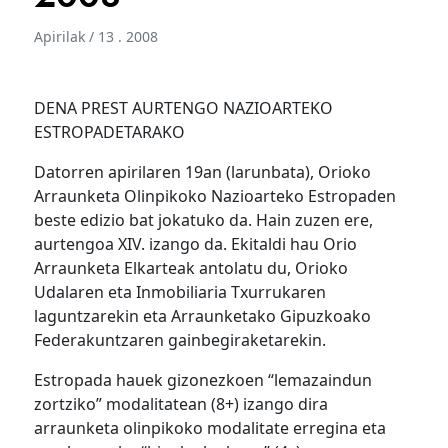
Apirilak / 13 . 2008
DENA PREST AURTENGO NAZIOARTEKO
ESTROPADETARAKO
Datorren apirilaren 19an (larunbata), Orioko
Arraunketa Olinpikoko Nazioarteko Estropaden
beste edizio bat jokatuko da. Hain zuzen ere,
aurtengoa XIV. izango da. Ekitaldi hau Orio
Arraunketa Elkarteak antolatu du, Orioko
Udalaren eta Inmobiliaria Txurrukaren
laguntzarekin eta Arraunketako Gipuzkoako
Federakuntzaren gainbegiraketarekin.
Estropada hauek gizonezkoen “lemazaindun
zortziko” modalitatean (8+) izango dira
arraunketa olinpikoko modalitate erregina eta