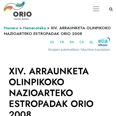
Hasiera
>
Hemeroteka
>
XIV. ARRAUNKETA OLINPIKOKO
NAZIOARTEKO ESTROPADAK ORIO 2008
ES
FR
EN
CA
GL
Itzulpen automatikoa / Machine translation
XIV. ARRAUNKETA
OLINPIKOKO
NAZIOARTEKO
ESTROPADAK ORIO
2008