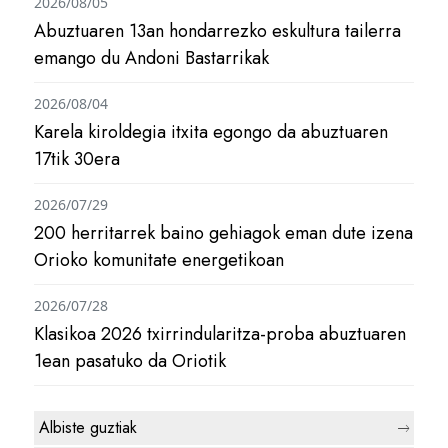
2026/08/05
Abuztuaren 13an hondarrezko eskultura tailerra
emango du Andoni Bastarrikak
2026/08/04
Karela kiroldegia itxita egongo da abuztuaren
17tik 30era
2026/07/29
200 herritarrek baino gehiagok eman dute izena
Orioko komunitate energetikoan
2026/07/28
Klasikoa 2026 txirrindularitza-proba abuztuaren
1ean pasatuko da Oriotik
Albiste guztiak