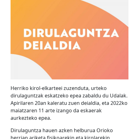
Herriko kirol-elkarteei zuzenduta, urteko
dirulaguntzak eskatzeko epea zabaldu du Udalak.
Apirilaren 20an kaleratu zuen deialdia, eta 2022ko
maiatzaren 11 arte izango da eskaerak
aurkezteko epea.
Dirulaguntza hauen azken helburua Orioko
herrian ariketa fisikoarekin eta kirolarekin