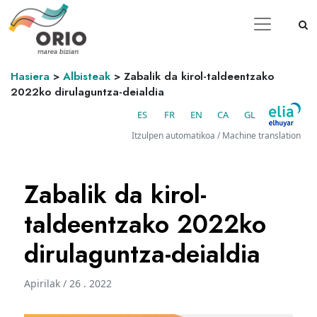
Hasiera
>
Albisteak
>
Zabalik da kirol-taldeentzako
2022ko dirulaguntza-deialdia
ES
FR
EN
CA
GL
Itzulpen automatikoa / Machine translation
Zabalik da kirol-
taldeentzako 2022ko
dirulaguntza-deialdia
Apirilak / 26 . 2022