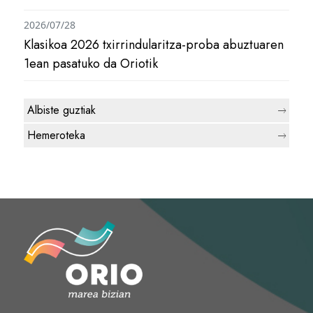
2026/07/28
Klasikoa 2026 txirrindularitza-proba abuztuaren
1ean pasatuko da Oriotik
Albiste guztiak
Hemeroteka