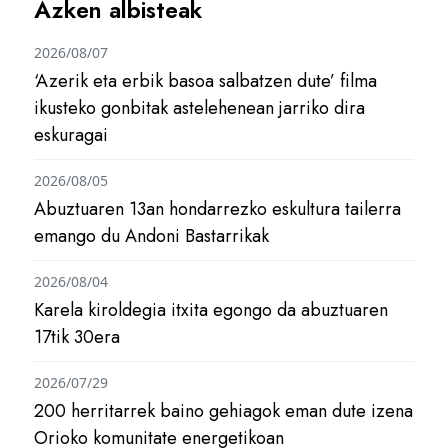
Azken albisteak
2026/08/07
‘Azerik eta erbik basoa salbatzen dute’ filma
ikusteko gonbitak astelehenean jarriko dira
eskuragai
2026/08/05
Abuztuaren 13an hondarrezko eskultura tailerra
emango du Andoni Bastarrikak
2026/08/04
Karela kiroldegia itxita egongo da abuztuaren
17tik 30era
2026/07/29
200 herritarrek baino gehiagok eman dute izena
Orioko komunitate energetikoan