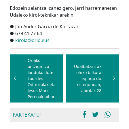
Edozein zalantza izanez gero, jarri harremanetan
Udaleko kirol-teknikariarekin:
● Jon Ander Garcia de Kortazar
● 679 41 77 64
●
kirola@orio.eus
Bidalketetan
zehar
Oriako
ontzigintza
Udalbatzarrak
nabigatu
landuko dute
ohiko bilkura
Lourdes
egingo du
Odriozolak eta
ostegunean,
Jesus Mari
apirilak 28
Peronak bihar
PARTEKATU!