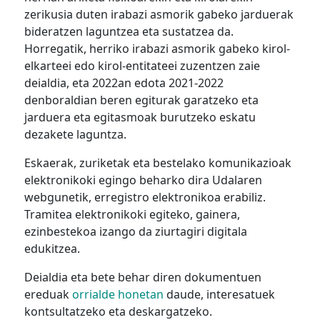
zerikusia duten irabazi asmorik gabeko jarduerak
bideratzen laguntzea eta sustatzea da.
Horregatik, herriko irabazi asmorik gabeko kirol-
elkarteei edo kirol-entitateei zuzentzen zaie
deialdia, eta 2022an edota 2021-2022
denboraldian beren egiturak garatzeko eta
jarduera eta egitasmoak burutzeko eskatu
dezakete laguntza.
Eskaerak, zuriketak eta bestelako komunikazioak
elektronikoki egingo beharko dira Udalaren
webgunetik, erregistro elektronikoa erabiliz.
Tramitea elektronikoki egiteko, gainera,
ezinbestekoa izango da ziurtagiri digitala
edukitzea.
Deialdia eta bete behar diren dokumentuen
ereduak
orrialde honetan
daude, interesatuek
kontsultatzeko eta deskargatzeko.