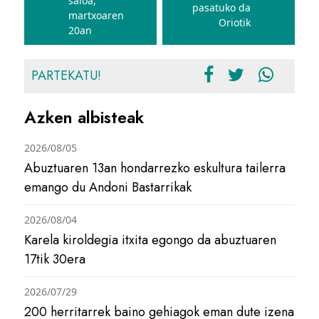
saioa,
pasatuko da
martxoaren
Oriotik
20an
PARTEKATU!
Azken albisteak
2026/08/05
Abuztuaren 13an hondarrezko eskultura tailerra
emango du Andoni Bastarrikak
2026/08/04
Karela kiroldegia itxita egongo da abuztuaren
17tik 30era
2026/07/29
200 herritarrek baino gehiagok eman dute izena