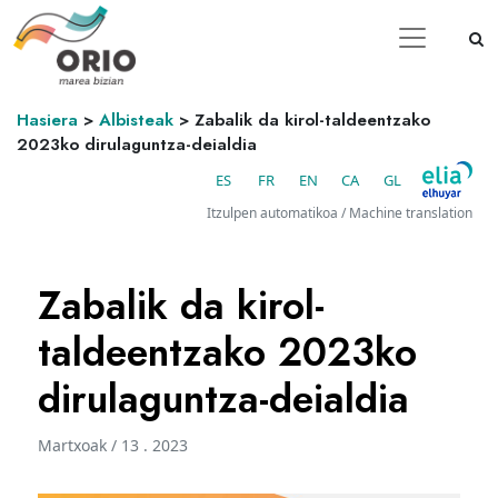
Hasiera
>
Albisteak
>
Zabalik da kirol-taldeentzako
2023ko dirulaguntza-deialdia
ES
FR
EN
CA
GL
Itzulpen automatikoa / Machine translation
Zabalik da kirol-
taldeentzako 2023ko
dirulaguntza-deialdia
Martxoak / 13 . 2023