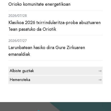
Orioko komunitate energetikoan
2026/07/28
Klasikoa 2026 txirrindularitza-proba abuztuaren
1ean pasatuko da Oriotik
2026/07/27
Larunbatean hasiko dira Gure Zirkuaren
emanaldiak
Albiste guztiak
Hemeroteka