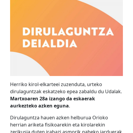
Herriko kirol-elkarteei zuzenduta, urteko
dirulaguntzak eskatzeko epea zabaldu du Udalak.
Martxoaren 28a izango da eskaerak
aurkezteko azken eguna
.
Dirulaguntza hauen azken helburua Orioko
herrian ariketa fisikoarekin eta kirolarekin
zerikusia duten irabazi asmorik gabeko jarduerak