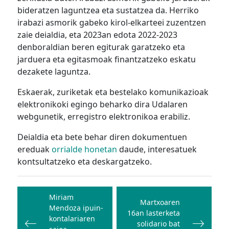
bideratzen laguntzea eta sustatzea da. Herriko
irabazi asmorik gabeko kirol-elkarteei zuzentzen
zaie deialdia, eta 2023an edota 2022-2023
denboraldian beren egiturak garatzeko eta
jarduera eta egitasmoak finantzatzeko eskatu
dezakete laguntza.
Eskaerak, zuriketak eta bestelako komunikazioak
elektronikoki egingo beharko dira Udalaren
webgunetik, erregistro elektronikoa erabiliz.
Deialdia eta bete behar diren dokumentuen
ereduak
orrialde honetan
daude, interesatuek
kontsultatzeko eta deskargatzeko.
Bidalketetan
zehar
Miriam
Martxoaren
Mendoza ipuin-
nabigatu
16an lasterketa
kontalariaren
solidario bat