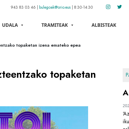
943 83 03 46
|
bulegoak@orio.eus
|
8:30-14:30
UDALA
TRAMITEAK
ALBISTEAK
eentzako topaketan izena emateko epea
zteentzako topaketan
P
A
20
‘A
ik