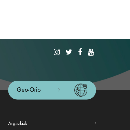
Geo-Orio
Argazkiak