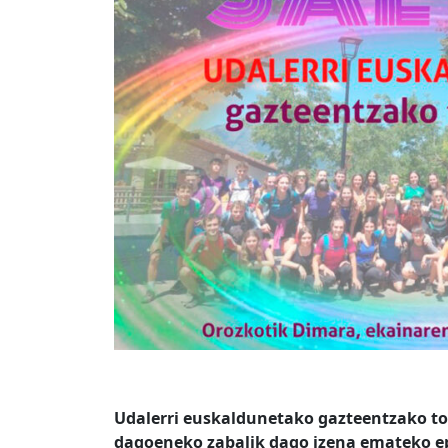
Udalerri euskaldunetako gazteentzako t
dagoeneko zabalik dago izena emateko ep