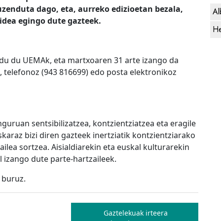
zuzenduta dago, eta, aurreko edizioetan bezala,
Al
bidea egingo dute gazteek.
He
ldu du UEMAk, eta martxoaren 31 arte izango da
, telefonoz (943 816699) edo posta elektronikoz
uruan sentsibilizatzea, kontzientziatzea eta eragile
karaz bizi diren gazteek inertziatik kontzientziarako
ilea sortzea. Aisialdiarekin eta euskal kulturarekin
 izango dute parte-hartzaileek.
 buruz.
Gaztelekuak irteera