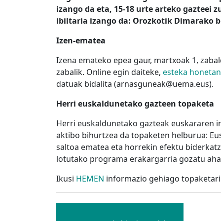
izango da eta, 15-18 urte arteko gazteei 
ibiltaria izango da: Orozkotik Dimarako 
Izen-ematea
Izena emateko epea gaur, martxoak 1, zaba
zabalik. Online egin daiteke,
esteka honetan
datuak bidalita (arnasguneak@uema.eus).
Herri euskaldunetako gazteen topaketa
Herri euskaldunetako gazteak euskararen ing
aktibo bihurtzea da topaketen helburua: Eus
saltoa ematea eta horrekin efektu biderkatza
lotutako programa erakargarria gozatu ahal
Ikusi
HEMEN
informazio gehiago topaketari
Bidalketetan
zehar