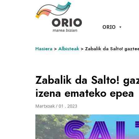
ORIO
Hasiera
>
Albisteak
>
Zabalik da Salto! gazt
Zabalik da Salto! ga
izena emateko epea
Martxoak / 01 . 2023