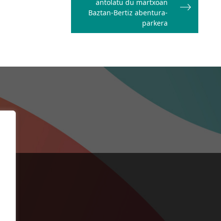
antolatu du martxoan
Baztan-Bertiz abentura-
parkera