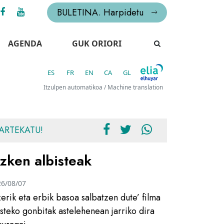
BULETINA. Harpidetu
AGENDA
GUK ORIORI
ES
FR
EN
CA
GL
Itzulpen automatikoa / Machine translation
ARTEKATU!
zken albisteak
26/08/07
zerik eta erbik basoa salbatzen dute’ filma
usteko gonbitak astelehenean jarriko dira