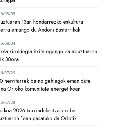
kuragai
26/08/05
uztuaren 13an hondarrezko eskultura
ilerra emango du Andoni Bastarrikak
26/08/04
rela kiroldegia itxita egongo da abuztuaren
tik 30era
26/07/29
0 herritarrek baino gehiagok eman dute
ena Orioko komunitate energetikoan
26/07/28
asikoa 2026 txirrindularitza-proba
uztuaren 1ean pasatuko da Oriotik