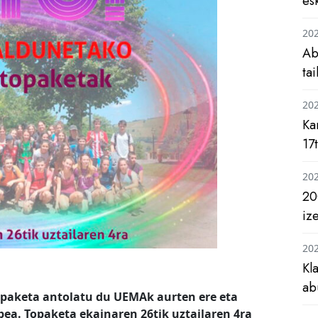
es
20
Ab
ta
20
Ka
17
20
20
iz
20
Kl
ab
opaketa antolatu du UEMAk aurten ere eta
ea. Topaketa ekainaren 26tik uztailaren 4ra