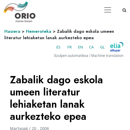
Hasiera
>
Hemeroteka
>
Zabalik dago eskola umeen
literatur lehiaketan lanak aurkezteko epea
ES
FR
EN
CA
GL
Itzulpen automatikoa / Machine translation
Zabalik dago eskola
umeen literatur
lehiaketan lanak
aurkezteko epea
Martxoak / 20 . 2006