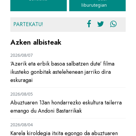
liburutegian
PARTEKATU!
Azken albisteak
2026/08/07
‘Azerik eta erbik basoa salbatzen dute’ filma
ikusteko gonbitak astelehenean jarriko dira
eskuragai
2026/08/05
Abuztuaren 13an hondarrezko eskultura tailerra
emango du Andoni Bastarrikak
2026/08/04
Karela kiroldegia itxita egongo da abuztuaren