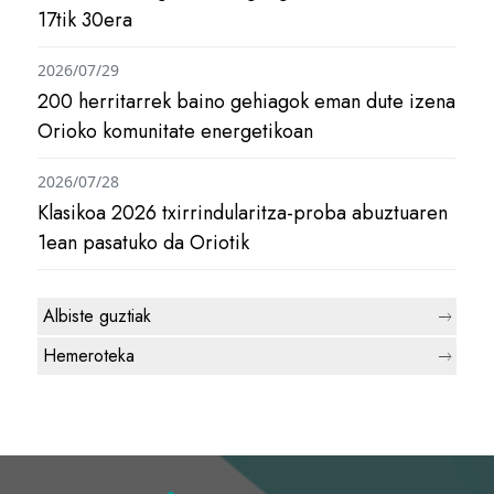
17tik 30era
2026/07/29
200 herritarrek baino gehiagok eman dute izena
Orioko komunitate energetikoan
2026/07/28
Klasikoa 2026 txirrindularitza-proba abuztuaren
1ean pasatuko da Oriotik
Albiste guztiak
Hemeroteka