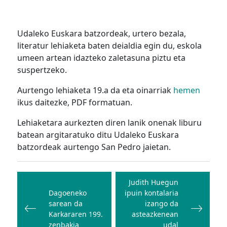
Udaleko Euskara batzordeak, urtero bezala,
literatur lehiaketa baten deialdia egin du, eskola
umeen artean idazteko zaletasuna piztu eta
suspertzeko.
Aurtengo lehiaketa 19.a da eta oinarriak
hemen
ikus daitezke, PDF formatuan.
Lehiaketara aurkezten diren lanik onenak liburu
batean argitaratuko ditu Udaleko Euskara
batzordeak aurtengo San Pedro jaietan.
Bidalketetan
zehar
Judith Huegun
Dagoeneko
ipuin kontalaria
nabigatu
sarean da
izango da
Karkararen 199.
asteazkenean
zenbakia
udal