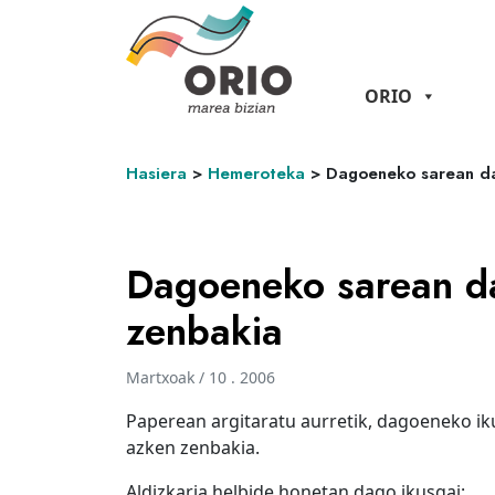
ORIO
Hasiera
>
Hemeroteka
>
Dagoeneko sarean da
Dagoeneko sarean d
zenbakia
Martxoak / 10 . 2006
Paperean argitaratu aurretik, dagoeneko iku
azken zenbakia.
Aldizkaria helbide honetan dago ikusgai: