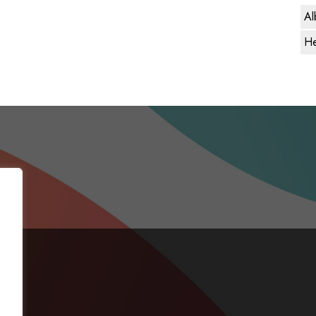
Al
He