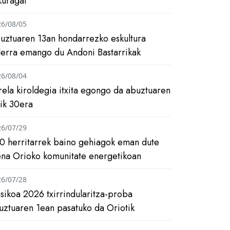
kuragai
26/08/05
uztuaren 13an hondarrezko eskultura
ilerra emango du Andoni Bastarrikak
26/08/04
rela kiroldegia itxita egongo da abuztuaren
tik 30era
26/07/29
0 herritarrek baino gehiagok eman dute
ena Orioko komunitate energetikoan
26/07/28
asikoa 2026 txirrindularitza-proba
uztuaren 1ean pasatuko da Oriotik