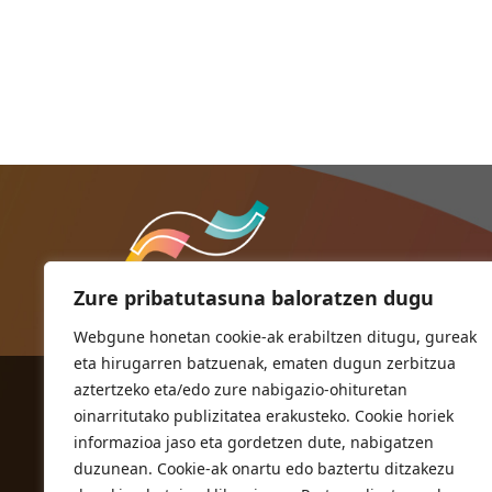
Zure pribatutasuna baloratzen dugu
Webgune honetan cookie-ak erabiltzen ditugu, gureak
eta hirugarren batzuenak, ematen dugun zerbitzua
aztertzeko eta/edo zure nabigazio-ohituretan
ORIOKO UDALA
oinarritutako publizitatea erakusteko. Cookie horiek
Herriko plaza,1
informazioa jaso eta gordetzen dute, nabigatzen
20810 Orio (Gipuzkoa)
duzunean. Cookie-ak onartu edo baztertu ditzakezu
T. 943 83 03 46