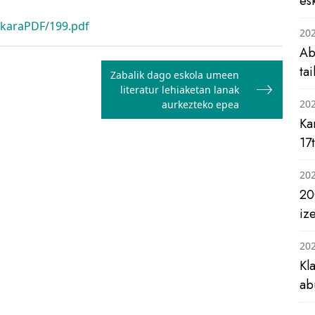
es
rkaraPDF/199.pdf
20
Ab
ta
Zabalik dago eskola umeen
literatur lehiaketan lanak
20
aurkezteko epea
Ka
17
20
20
iz
20
Kl
ab