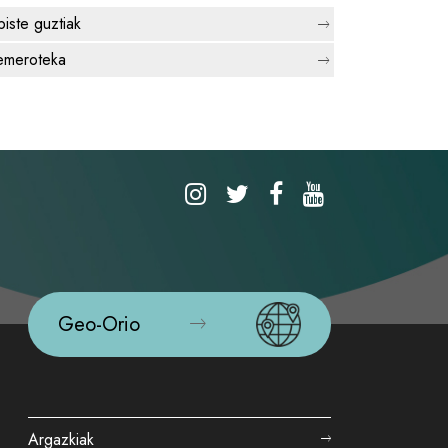
biste guztiak
meroteka
Geo-Orio
Argazkiak