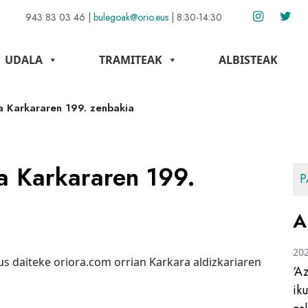
943 83 03 46
|
bulegoak@orio.eus
|
8:30-14:30
UDALA
TRAMITEAK
ALBISTEAK
 Karkararen 199. zenbakia
a Karkararen 199.
P
A
20
s daiteke oriora.com orrian Karkara aldizkariaren
‘A
ik