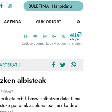
BULETINA. Harpidetu
AGENDA
GUK ORIORI
ES
FR
EN
CA
GL
Itzulpen automatikoa / Machine translation
ARTEKATU!
zken albisteak
26/08/07
zerik eta erbik basoa salbatzen dute’ filma
usteko gonbitak astelehenean jarriko dira