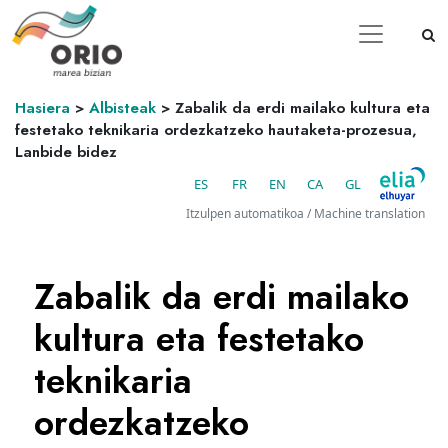
Hasiera
>
Albisteak
>
Zabalik da erdi mailako kultura eta
festetako teknikaria ordezkatzeko hautaketa-prozesua,
Lanbide bidez
ES
FR
EN
CA
GL
Itzulpen automatikoa / Machine translation
Zabalik da erdi mailako
kultura eta festetako
teknikaria
ordezkatzeko