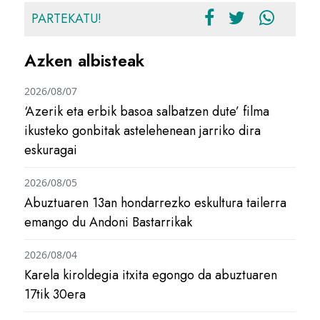
PARTEKATU!
Azken albisteak
2026/08/07
‘Azerik eta erbik basoa salbatzen dute’ filma
ikusteko gonbitak astelehenean jarriko dira
eskuragai
2026/08/05
Abuztuaren 13an hondarrezko eskultura tailerra
emango du Andoni Bastarrikak
2026/08/04
Karela kiroldegia itxita egongo da abuztuaren
17tik 30era