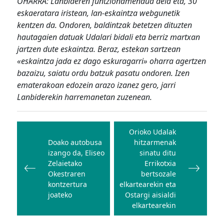
OHARRA: Lanbideren funtzionamendua dela eta, 30
eskaeratara iristean, lan-eskaintza webgunetik
kentzen da. Ondoren, baldintzak betetzen dituzten
hautagaien datuak Udalari bidali eta berriz martxan
jartzen dute eskaintza. Beraz, estekan sartzean
«eskaintza jada ez dago eskuragarri» oharra agertzen
bazaizu, saiatu ordu batzuk pasatu ondoren. Izen
ematerakoan edozein arazo izanez gero, jarri
Lanbiderekin harremanetan zuzenean.
Bidalketetan
zehar
Orioko Udalak
Doako autobusa
hitzarmenak
nabigatu
izango da, Eliseo
sinatu ditu
Zelaietako
Errikotxia
Okestraren
bertsozale
kontzertura
elkartearekin eta
joateko
Ostargi aisialdi
elkartearekin