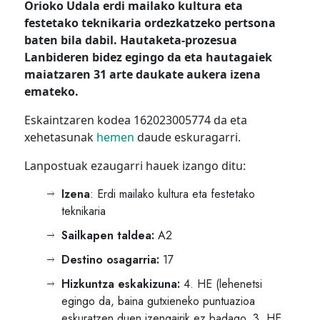
Orioko Udala erdi mailako kultura eta
festetako teknikaria ordezkatzeko pertsona
baten bila dabil. Hautaketa-prozesua
Lanbideren bidez egingo da eta hautagaiek
maiatzaren 31 arte
daukate
aukera izena
emateko.
Eskaintzaren kodea 162023005774 da eta
xehetasunak
hemen
daude eskuragarri.
Lanpostuak ezaugarri hauek izango ditu:
Izena
: Erdi mailako kultura eta festetako
teknikaria
Sailkapen taldea:
A2
Destino osagarria:
17
Hizkuntza eskakizuna:
4. HE (lehenetsi
egingo da, baina gutxieneko puntuazioa
eskuratzen duen izengairik ez badago, 3. HE