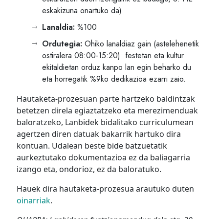
eskakizuna onartuko da)
Lanaldia:
%100
Ordutegia:
Ohiko lanaldiaz gain (astelehenetik
ostiralera 08:00-15:20)
festetan eta kultur
ekitaldietan orduz kanpo lan egin beharko du
eta horregatik %9ko dedikazioa ezarri zaio.
Hautaketa-prozesuan parte hartzeko baldintzak
betetzen direla egiaztatzeko eta merezimenduak
baloratzeko, Lanbidek bidalitako curriculumean
agertzen diren datuak bakarrik hartuko dira
kontuan. Udalean beste bide batzuetatik
aurkeztutako dokumentazioa ez da baliagarria
izango eta, ondorioz, ez da baloratuko.
Hauek dira hautaketa-prozesua arautuko duten
oinarriak
.