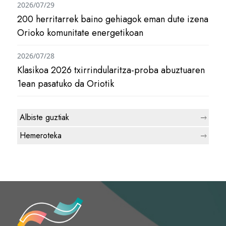
2026/07/29
200 herritarrek baino gehiagok eman dute izena
Orioko komunitate energetikoan
2026/07/28
Klasikoa 2026 txirrindularitza-proba abuztuaren
1ean pasatuko da Oriotik
Albiste guztiak
Hemeroteka