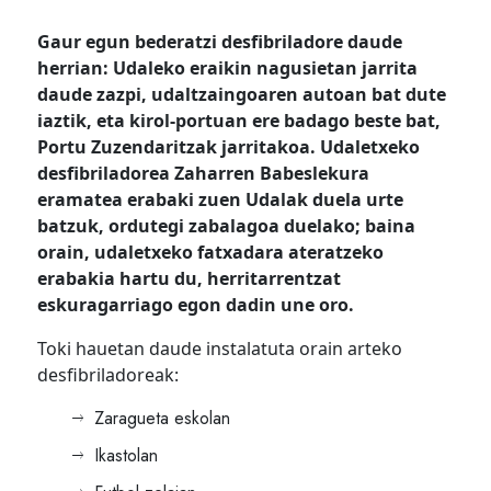
Gaur egun bederatzi desfibriladore daude
herrian: Udaleko eraikin nagusietan jarrita
daude zazpi, udaltzaingoaren autoan bat dute
iaztik, eta kirol-portuan ere badago beste bat,
Portu Zuzendaritzak jarritakoa
.
Udaletxeko
desfibriladorea Zaharren Babeslekura
eramatea erabaki zuen Udalak duela urte
batzuk, ordutegi zabalagoa duelako; baina
orain, udaletxeko fatxadara ateratzeko
erabakia hartu du, herritarrentzat
eskuragarriago egon dadin
une oro
.
Toki hauetan daude instalatuta orain arteko
desfibriladoreak:
Zaragueta eskolan
Ikastolan