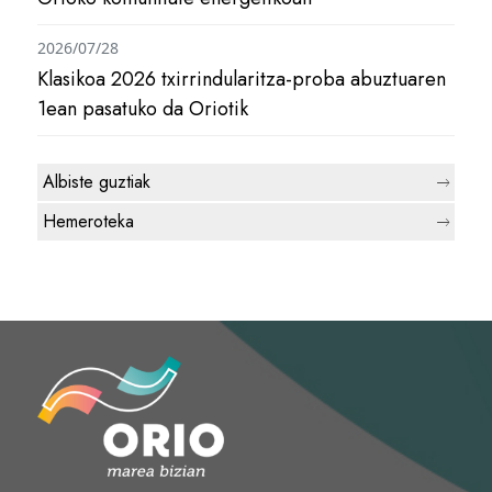
2026/07/28
Klasikoa 2026 txirrindularitza-proba abuztuaren
1ean pasatuko da Oriotik
Albiste guztiak
Hemeroteka