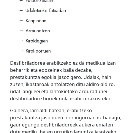
Futbol-zelaian
Udaletxeko fatxadan
Kanpinean
Arraunetxen
Kiroldegian
Kirol-portuan
Desfibriladorea erabiltzeko ez da medikua izan
beharrik eta edozeinek balia dezake,
prestakuntza egokia jasoz gero. Udalak, hain
zuzen, ikastaroak antolatzen ditu aldiro-aldiro,
udal-langileei eta lantokietako arduradunei
desfibriladore horiek nola erabili erakusteko.
Gainera, larrialdi batean, erabiltzeko
prestakuntza jaso duen inor inguruan ez badago,
gaur egungo desfibriladoreek aukera ematen
dute mediku baten urrutiko laguntza jasotzeko.