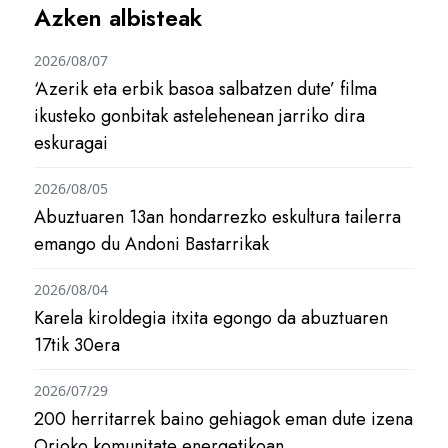
Azken albisteak
2026/08/07
‘Azerik eta erbik basoa salbatzen dute’ filma
ikusteko gonbitak astelehenean jarriko dira
eskuragai
2026/08/05
Abuztuaren 13an hondarrezko eskultura tailerra
emango du Andoni Bastarrikak
2026/08/04
Karela kiroldegia itxita egongo da abuztuaren
17tik 30era
2026/07/29
200 herritarrek baino gehiagok eman dute izena
Orioko komunitate energetikoan