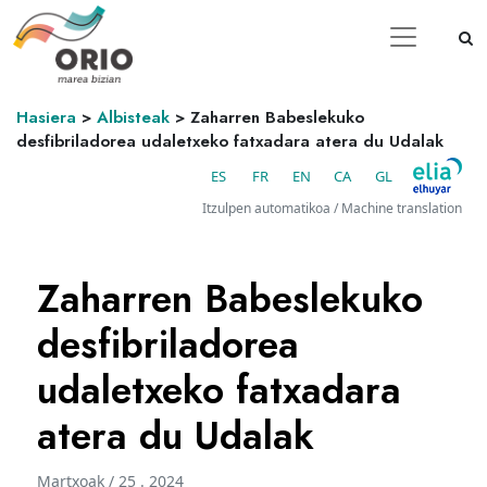
Hasiera
>
Albisteak
>
Zaharren Babeslekuko
desfibriladorea udaletxeko fatxadara atera du Udalak
ES
FR
EN
CA
GL
Itzulpen automatikoa / Machine translation
Zaharren Babeslekuko
desfibriladorea
udaletxeko fatxadara
atera du Udalak
Martxoak / 25 . 2024