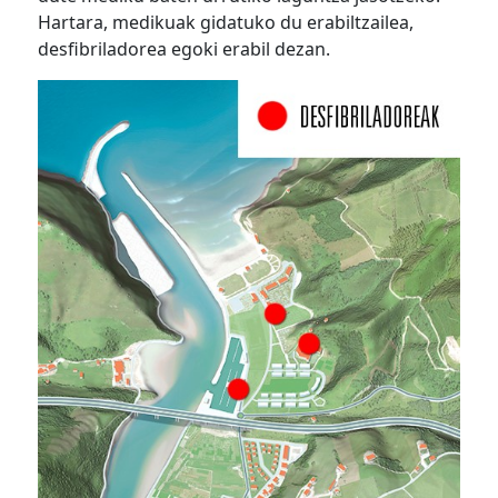
Hartara, medikuak gidatuko du erabiltzailea,
desfibriladorea egoki erabil dezan.