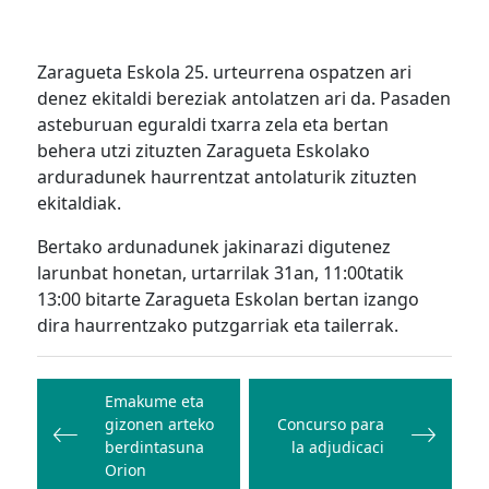
Zaragueta Eskola 25. urteurrena ospatzen ari
denez ekitaldi bereziak antolatzen ari da. Pasaden
asteburuan eguraldi txarra zela eta bertan
behera utzi zituzten Zaragueta Eskolako
arduradunek haurrentzat antolaturik zituzten
ekitaldiak.
Bertako ardunadunek jakinarazi digutenez
larunbat honetan, urtarrilak 31an, 11:00tatik
13:00 bitarte Zaragueta Eskolan bertan izango
dira haurrentzako putzgarriak eta tailerrak.
Bidalketetan
zehar
Emakume eta
gizonen arteko
Concurso para
nabigatu
berdintasuna
la adjudicaci
Orion