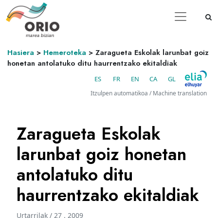
Hasiera
>
Hemeroteka
>
Zaragueta Eskolak larunbat goiz
honetan antolatuko ditu haurrentzako ekitaldiak
ES
FR
EN
CA
GL
Itzulpen automatikoa / Machine translation
Zaragueta Eskolak
larunbat goiz honetan
antolatuko ditu
haurrentzako ekitaldiak
Urtarrilak / 27 . 2009