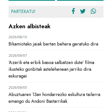
PARTEKATU!
Azken albisteak
2026/08/10
Bikamiotako jaiak bertan behera geratuko dira
2026/08/07
‘Azerik eta erbik basoa salbatzen dute’ filma
ikusteko gonbitak astelehenean jarriko dira
eskuragai
2026/08/05
Abuztuaren 13an hondarrezko eskultura tailerra
emango du Andoni Bastarrikak