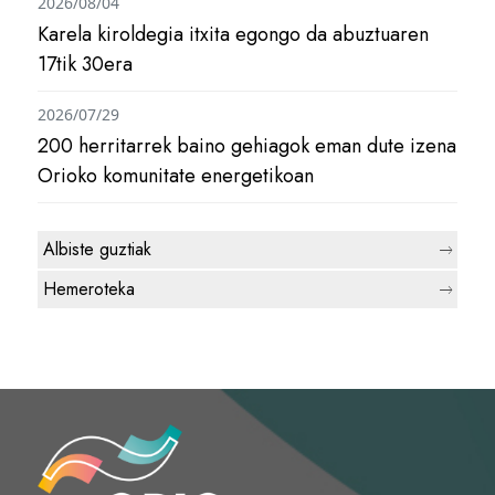
2026/08/04
Karela kiroldegia itxita egongo da abuztuaren
17tik 30era
2026/07/29
200 herritarrek baino gehiagok eman dute izena
Orioko komunitate energetikoan
Albiste guztiak
Hemeroteka