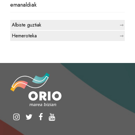
emanaldiak
Albiste guztiak
Hemeroteka