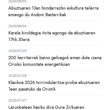
2026/08/05
Abuztuaren 13an hondarrezko eskultura tailerra
emango du Andoni Bastarrikak
2026/08/04
Karela kiroldegia itxita egongo da abuztuaren
17tik 30era
2026/07/29
200 herritarrek baino gehiagok eman dute izena
Orioko komunitate energetikoan
2026/07/28
Klasikoa 2026 txirrindularitza-proba abuztuaren
1ean pasatuko da Oriotik
2026/07/27
Larunbatean hasiko dira Gure Zirkuaren