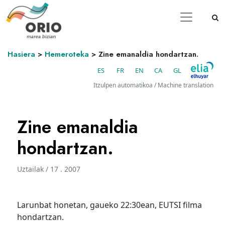
Hasiera
>
Hemeroteka
>
Zine emanaldia hondartzan.
ES
FR
EN
CA
GL
Itzulpen automatikoa / Machine translation
Zine emanaldia
hondartzan.
Uztailak / 17 . 2007
Larunbat honetan, gaueko 22:30ean, EUTSI filma
hondartzan.