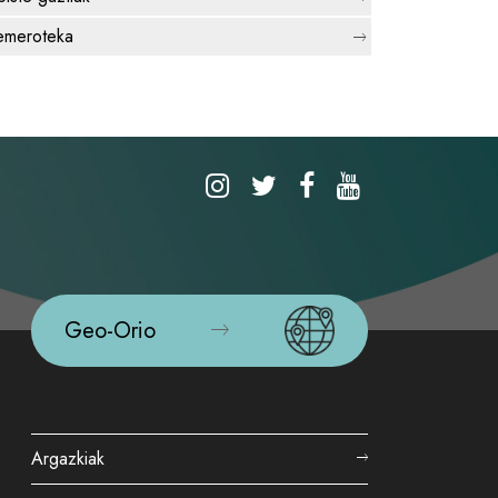
meroteka
Geo-Orio
Argazkiak