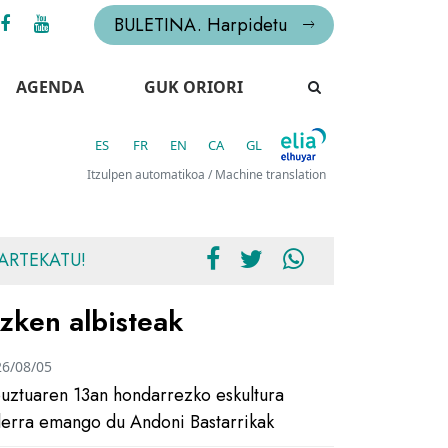
BULETINA. Harpidetu
AGENDA
GUK ORIORI
ES
FR
EN
CA
GL
Itzulpen automatikoa / Machine translation
ARTEKATU!
zken albisteak
26/08/05
uztuaren 13an hondarrezko eskultura
ilerra emango du Andoni Bastarrikak