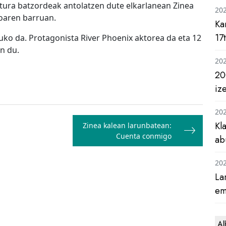
tura batzordeak antolatzen dute elkarlanean Zinea
20
oaren barruan.
Ka
17
uko da. Protagonista River Phoenix aktorea da eta 12
n du.
20
20
iz
20
Kl
Zinea kalean larunbatean:
Cuenta conmigo
ab
20
La
em
Al