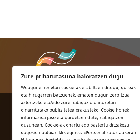
Zure pribatutasuna baloratzen dugu
Webgune honetan cookie-ak erabiltzen ditugu, gureak
eta hirugarren batzuenak, ematen dugun zerbitzua
aztertzeko eta/edo zure nabigazio-ohituretan
ORIOKO UDALA
oinarritutako publizitatea erakusteko. Cookie horiek
Herriko plaza,1
informazioa jaso eta gordetzen dute, nabigatzen
20810 Orio (Gipuzkoa)
duzunean. Cookie-ak onartu edo baztertu ditzakezu
T. 943 83 03 46
dagokion botoian klik eginez. «Pertsonalizatu» aukeran
klik eginez, bestalde, aukeratu dezakezu zein cookie