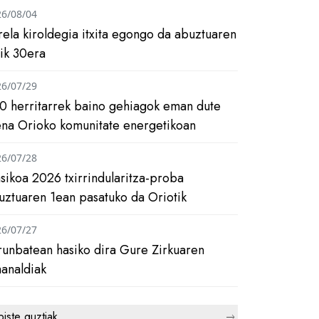
26/08/04
rela kiroldegia itxita egongo da abuztuaren
tik 30era
26/07/29
0 herritarrek baino gehiagok eman dute
ena Orioko komunitate energetikoan
26/07/28
asikoa 2026 txirrindularitza-proba
uztuaren 1ean pasatuko da Oriotik
26/07/27
runbatean hasiko dira Gure Zirkuaren
analdiak
biste guztiak