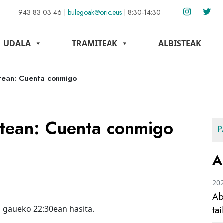
943 83 03 46
|
bulegoak@orio.eus
|
8:30-14:30
UDALA
TRAMITEAK
ALBISTEAK
atean: Cuenta conmigo
atean: Cuenta conmigo
P
A
20
Ab
, gaueko 22:30ean hasita.
ta