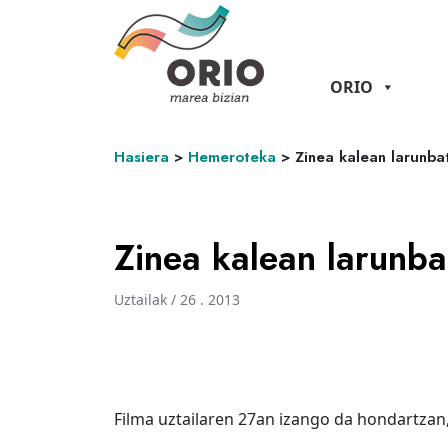
ORIO
Hasiera
>
Hemeroteka
>
Zinea kalean larunb
Zinea kalean larunb
Uztailak / 26 . 2013
Filma uztailaren 27an izango da hondartzan