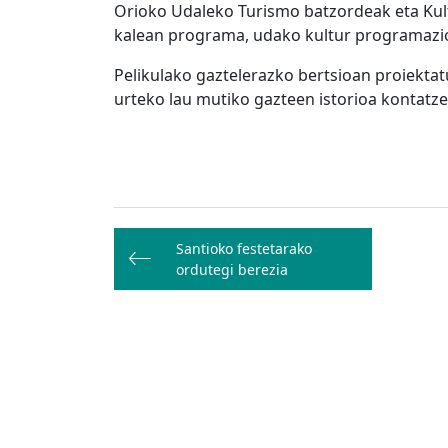
Orioko Udaleko Turismo batzordeak eta Kul
kalean programa, udako kultur programazi
Pelikulako gaztelerazko bertsioan proiektat
urteko lau mutiko gazteen istorioa kontatze
Bidalketetan
Santioko festetarako
zehar
ordutegi berezia
nabigatu