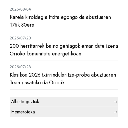
2026/08/04
Karela kiroldegia itxita egongo da abuztuaren
17tik 30era
2026/07/29
200 herritarrek baino gehiagok eman dute izena
Orioko komunitate energetikoan
2026/07/28
Klasikoa 2026 txirrindularitza-proba abuztuaren
1ean pasatuko da Oriotik
Albiste guztiak
Hemeroteka