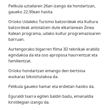
Pelikula uztailaren 26an izango da hondartzan,
gaueko 22:30ean hasita.
Orioko Udaleko Turismo batzordeak eta Kultura
batzordeak antolatzen dute elkarlanean Zinea
Kalean programa, udako kultur programazioaren
barruan.
Aurtengorako bigarren filma 3D teknikak erabiliz
egindakoa da eta oso aproposa haurrentzat eta
familientzat.
Orioko hondartzan emango den bertsioa
euskaraz bikoiztutakoa da.
Pelikula gaueko hamar eta erdietan hasiko da.
Eguraldi txarra egiten baldin badu, emanaldia
kiroldegian izango da.