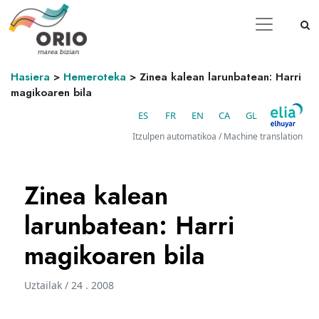
Hasiera
>
Hemeroteka
>
Zinea kalean larunbatean: Harri
magikoaren bila
ES
FR
EN
CA
GL
Itzulpen automatikoa / Machine translation
Zinea kalean
larunbatean: Harri
magikoaren bila
Uztailak / 24 . 2008