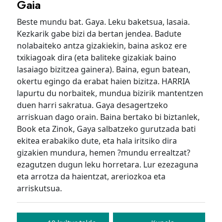
Gaia
Beste mundu bat. Gaya. Leku baketsua, lasaia.
Kezkarik gabe bizi da bertan jendea. Badute
nolabaiteko antza gizakiekin, baina askoz ere
txikiagoak dira (eta baliteke gizakiak baino
lasaiago bizitzea gainera). Baina, egun batean,
okertu egingo da erabat haien bizitza. HARRIA
lapurtu du norbaitek, mundua bizirik mantentzen
duen harri sakratua. Gaya desagertzeko
arriskuan dago orain. Baina bertako bi biztanlek,
Book eta Zinok, Gaya salbatzeko gurutzada bati
ekitea erabakiko dute, eta hala iritsiko dira
gizakien mundura, hemen ?mundu errealtzat?
ezagutzen dugun leku horretara. Lur ezezaguna
eta arrotza da haientzat, areriozkoa eta
arriskutsua.
Bidalketetan