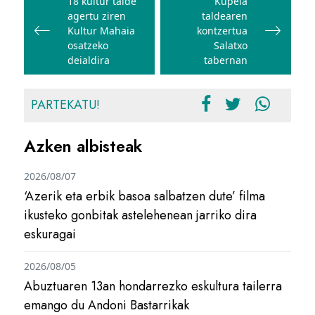
zehar
18 kultur talde
Kupela
agertu ziren
taldearen
nabigatu
Kultur Mahaia
kontzertua
osatzeko
Salatxo
deialdira
tabernan
PARTEKATU!
Azken albisteak
2026/08/07
‘Azerik eta erbik basoa salbatzen dute’ filma
ikusteko gonbitak astelehenean jarriko dira
eskuragai
2026/08/05
Abuztuaren 13an hondarrezko eskultura tailerra
emango du Andoni Bastarrikak