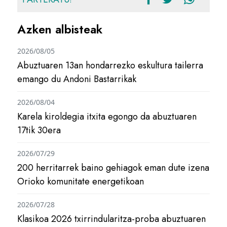
Azken albisteak
2026/08/05
Abuztuaren 13an hondarrezko eskultura tailerra
emango du Andoni Bastarrikak
2026/08/04
Karela kiroldegia itxita egongo da abuztuaren
17tik 30era
2026/07/29
200 herritarrek baino gehiagok eman dute izena
Orioko komunitate energetikoan
2026/07/28
Klasikoa 2026 txirrindularitza-proba abuztuaren