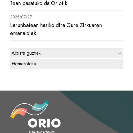
1ean pasatuko da Oriotik
2026/07/27
Larunbatean hasiko dira Gure Zirkuaren
emanaldiak
Albiste guztiak
Hemeroteka