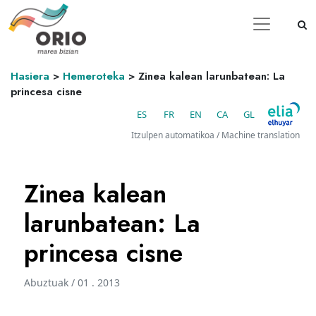
Hasiera
>
Hemeroteka
>
Zinea kalean larunbatean: La
princesa cisne
ES
FR
EN
CA
GL
Itzulpen automatikoa / Machine translation
Zinea kalean
larunbatean: La
princesa cisne
Abuztuak / 01 . 2013