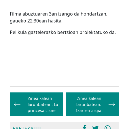
Filma abuztuaren 3an izango da hondartzan,
gaueko 22:30ean hasita.
Pelikula gaztelerazko bertsioan proiektatuko da.
Bidalketetan
zehar
Zinea kalean
Zinea kalean
larunbatean: La
larunbatean:
nabigatu
princesa cisne
Izarren argia
PARTEKATU!