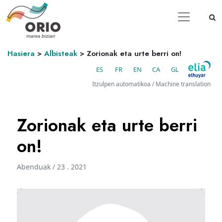
Hasiera
>
Albisteak
>
Zorionak eta urte berri on!
ES
FR
EN
CA
GL
Itzulpen automatikoa / Machine translation
Zorionak eta urte berri
on!
Abenduak / 23 . 2021