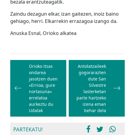
bezala erantzuteagatik.
Zaindu dezagun elkar, izan gaitezen, inoiz baino
gehiago, herri. Elkarrekin errazagoa izango da.
Anuska Esnal, Orioko alkatea
Bidalketetan
zehar
Orioko itsas
Antolatzaileek
ondarea
gogorarazten
nabigatu
jasotzen duen
dute San
«Errioa, gure
Silvestre
nortasuna»
lasterketan
errelatoa
parte hartzeko
aurkeztu du
izena eman
Udalak
behar dela
PARTEKATU!