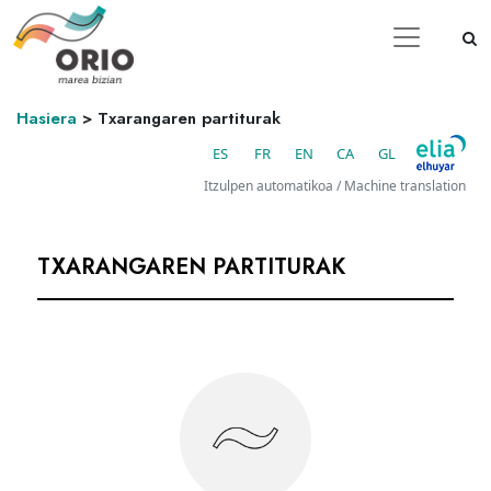
Hasiera
>
Txarangaren partiturak
ES
FR
EN
CA
GL
Itzulpen automatikoa / Machine translation
TXARANGAREN PARTITURAK