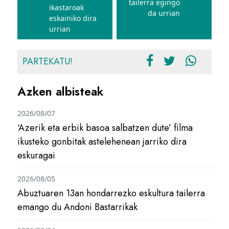
tailerra egingo
ikastaroak
da urrian
eskainiko dira
urrian
PARTEKATU!
Azken albisteak
2026/08/07
‘Azerik eta erbik basoa salbatzen dute’ filma
ikusteko gonbitak astelehenean jarriko dira
eskuragai
2026/08/05
Abuztuaren 13an hondarrezko eskultura tailerra
emango du Andoni Bastarrikak