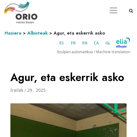
Hasiera
>
Albisteak
>
Agur, eta eskerrik asko
ES
FR
EN
CA
GL
Itzulpen automatikoa / Machine translation
Agur, eta eskerrik asko
Irailak / 29 . 2025