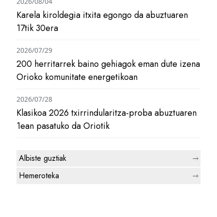
2026/08/04
Karela kiroldegia itxita egongo da abuztuaren
17tik 30era
2026/07/29
200 herritarrek baino gehiagok eman dute izena
Orioko komunitate energetikoan
2026/07/28
Klasikoa 2026 txirrindularitza-proba abuztuaren
1ean pasatuko da Oriotik
Albiste guztiak
Hemeroteka