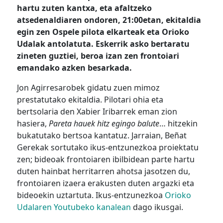
hartu zuten kantxa, eta afaltzeko
atsedenaldiaren ondoren, 21:00etan, ekitaldia
egin zen Ospele pilota elkarteak eta Orioko
Udalak antolatuta. Eskerrik asko bertaratu
zineten guztiei, beroa izan zen frontoiari
emandako azken besarkada.
Jon Agirresarobek gidatu zuen mimoz
prestatutako ekitaldia. Pilotari ohia eta
bertsolaria den Xabier Iribarrek eman zion
hasiera,
Pareta hauek hitz egingo balute
… hitzekin
bukatutako bertsoa kantatuz. Jarraian, Beñat
Gerekak sortutako ikus-entzunezkoa proiektatu
zen; bideoak frontoiaren ibilbidean parte hartu
duten hainbat herritarren ahotsa jasotzen du,
frontoiaren izaera erakusten duten argazki eta
bideoekin uztartuta. Ikus-entzunezkoa
Orioko
Udalaren Youtubeko kanalean
dago ikusgai.