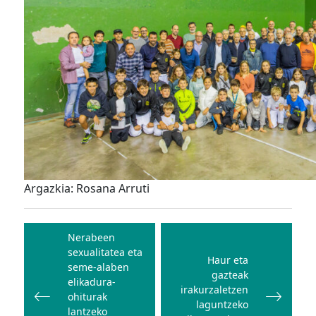
Argazkia: Rosana Arruti
Bidalketetan
zehar
Nerabeen
sexualitatea eta
nabigatu
Haur eta
seme-alaben
gazteak
elikadura-
irakurzaletzen
ohiturak
laguntzeko
lantzeko