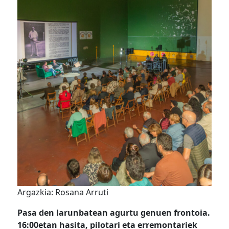
Argazkia: Rosana Arruti
Pasa den larunbatean agurtu genuen frontoia.
16:00etan hasita, pilotari eta erremontariek