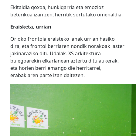
Ekitaldia goxoa, hunkigarria eta emozioz
beterikoa izan zen, herritik sortutako omenaldia.
Eraisketa, urrian
Orioko frontoia eraisteko lanak urrian hasiko
dira, eta frontoi berriaren nondik norakoak laster
jakinaraziko ditu Udalak. XS arkitektura
bulegoarekin elkarlanean aztertu ditu aukerak,
eta horien berri emango die herritarrei,
erabakiaren parte izan daitezen.