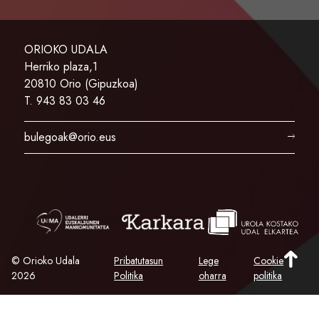
ORIOKO UDALA
Herriko plaza,1
20810 Orio (Gipuzkoa)
T. 943 83 03 46
bulegoak@orio.eus
© Orioko Udala
Pribatutasun
Lege
Cookie
2026
Politika
oharra
politika