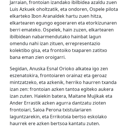
Jarraian, frontoian izandako ibilbidea azaldu zuen
Luis Azkuek oholtzatik, eta ondoren, Ospele pilota
elkarteko Ibon Aranaldek hartu zuen hitza,
elkartearen egungo egoeraren eta etorkizunaren
berri emateko. Ospelek, hain zuzen, elkartearen
ibilbidean nabarmendutako hainbat lagun
omendu nahi izan zituen, errepresentazio
kolektibo gisa, eta frontoiko txaparen zatitxo
bana eman zien oroigarri.
Segidan, Anuska Esnal Orioko alkatea igo zen
eszenatokira, frontoiaren orainaz eta geroaz
mintzatzeko, eta azkenik, herriko haurren txanda
izan zen: frontoian azken tantoa egiteko aukera
izan zuten. Haiekin batera, Maitane Mujikak eta
Ander Errastik azken agurra dantzatu zioten
frontoiari, Saioa Perona txistulariaren
laguntzarekin, eta Errikotxia bertso eskolako
haurrek ere azken bertsoa kantatu zuten.