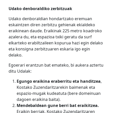
Udako denboraldiko zerbitzuak
Udako denboraldian hondartzako eremuan
eskaintzen diren zerbitzu gehienak ekialdeko
eraikinean daude. Eraikinak 225 metro koadroko
azalera du, eta espazioa txiki geratu da surf
elkarteko erabiltzaileen kopurua hazi egin delako
eta konsigna zerbitzuaren eskaria igo egin
delako.
Egoerari erantzun bat emateko, bi aukera aztertu
ditu Udalak:
Egungo eraikina eraberritu eta handitzea
,
Kostako Zuzendaritzarekin baimenak eta
espazio-mugak kudeatuta (bere domeinuan
dagoen eraikina baita).
Mendebaldean gune berri bat eraikitzea.
Eraikin berriak, Kostako Zuzendaritzaren