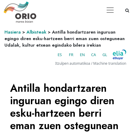
Hasiera
>
Albisteak
>
Antilla hondartzaren inguruan
egingo diren esku-hartzeen berri eman zuen ostegunean
Udalak, kultur etxean egindako bilera irekian
ES
FR
EN
CA
GL
Itzulpen automatikoa / Machine translation
Antilla hondartzaren
inguruan egingo diren
esku-hartzeen berri
eman zuen ostegunean