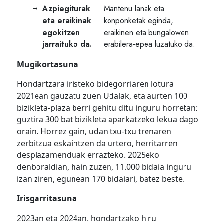
Azpiegiturak
Mantenu lanak eta
eta eraikinak
konponketak eginda,
egokitzen
eraikinen eta bungalowen
jarraituko da.
erabilera-epea luzatuko da.
Mugikortasuna
Hondartzara iristeko bidegorriaren lotura
2021ean gauzatu zuen Udalak, eta aurten 100
bizikleta-plaza berri gehitu ditu inguru horretan;
guztira 300 bat bizikleta aparkatzeko lekua dago
orain. Horrez gain, udan txu-txu trenaren
zerbitzua eskaintzen da urtero, herritarren
desplazamenduak errazteko. 2025eko
denboraldian, hain zuzen, 11.000 bidaia inguru
izan ziren, egunean 170 bidaiari, batez beste.
Irisgarritasuna
2023an eta 2024an, hondartzako hiru