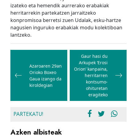
izateko eta hemendik aurrerako erabakiak
herritarrekin partekatzen jarraitzeko
konpromisoa berretsi zuen Udalak, esku-hartze
nagusien inguruko erabakiak modu kolektiboan
lantzeko.
Bidalketetan
zehar
Gaur hasi du
Arkupek ‘Erosi
nabigatu
Azaroaren 29an
Orion’ kanpaina,
Orioko Boxeo
herritarren
Gaua izango da
kontsumo-
kiroldegian
ohituretan
eragiteko
PARTEKATU!
Azken albisteak