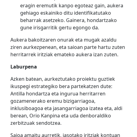
eragin eremutik kanpo egoteaz gain, aukera
gehiago eskainiko ditu identifikatutako
beharrak asetzeko. Gainera, hondartzako
gune irisgarritik gertu egongo da.
Aukera bakoitzaren onurak eta mugak azaldu
ziren aurkezpenean, eta saioan parte hartu zuten
herritarrek iritziak emateko aukera izan zuten.
Laburpena
Azken batean, aurkeztutako proiektu guztiek
ikuspegi estrategiko bera partekatzen dute:
Antilla hondartza eta ingurua herritarren
gozamenerako eremu bizigarriagoa,
inklusiboagoa eta jasangarriagoa izatea eta, aldi
berean, Orio Kanpina eta uda denboraldiko
zerbitzuak sendotzea.
Saioa amaitu aurretik, jasotako iritziak kontuan