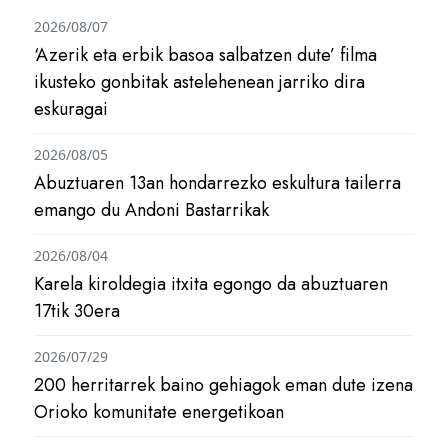
2026/08/07
‘Azerik eta erbik basoa salbatzen dute’ filma
ikusteko gonbitak astelehenean jarriko dira
eskuragai
2026/08/05
Abuztuaren 13an hondarrezko eskultura tailerra
emango du Andoni Bastarrikak
2026/08/04
Karela kiroldegia itxita egongo da abuztuaren
17tik 30era
2026/07/29
200 herritarrek baino gehiagok eman dute izena
Orioko komunitate energetikoan