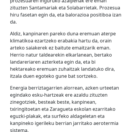
prozesuaren inguruko azalpenak ere eman
zituzten Santamariak eta Solabarrietak. Prozesua
hiru fasetan egin da, eta balorazioa positiboa izan
da.
Aldiz, kanpinaren pareko duna eremuan aterpe
klimatikoa ezartzeko erabakia hartu da, orain
arteko saiakerek ez baitute emaitzarik eman.
Herrio natur taldearekin elkarlanean, bertako
landareriaren azterketa egin da, eta bi
hektareako eremuan zuhaitzak landatuko dira,
itzala duen egoteko gune bat sortzeko.
Energia berriztagarrien alorrean, azken urteetan
egindako esku-hartzeak ere azaldu zituzten
zinegotziek, besteak beste, kanpinean,
txiringitoetan eta Zaragueta eskolan ezarritako
eguzki-plakak, eta surfeko aldageletan eta
kanpineko igerileku berrian jarritako aerotermia
sistema.