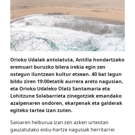
Orioko Udalak antolatuta, Antilla hondartzako
eremuari buruzko bilera irekia egin zen
ostegun iluntzean kultur etxean. 40 bat lagun
bildu ziren 19:00etatik aurrera areto nagusian,
eta Orioko Udaleko Olatz Santamaria eta
Lohitzune Solabarrieta zinegotziek emandako
azalpenaren ondoren, ekarpenak eta galderak
egiteko tartea izan zuten.
Saioaren helburua izan zen azken urteotan
gauzatutako esku-hartze nagusiak herritarrei