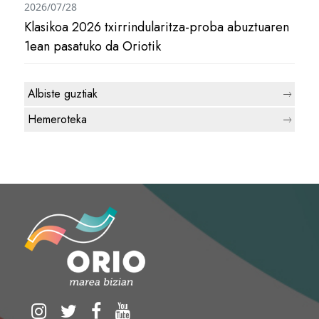
2026/07/28
Klasikoa 2026 txirrindularitza-proba abuztuaren
1ean pasatuko da Oriotik
Albiste guztiak
Hemeroteka