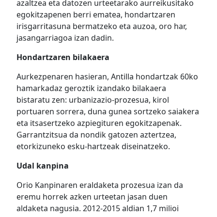
azaltzea eta datozen urteetarako aurreikusitako
egokitzapenen berri ematea, hondartzaren
irisgarritasuna bermatzeko eta auzoa, oro har,
jasangarriagoa izan dadin.
Hondartzaren bilakaera
Aurkezpenaren hasieran, Antilla hondartzak 60ko
hamarkadaz geroztik izandako bilakaera
bistaratu zen: urbanizazio-prozesua, kirol
portuaren sorrera, duna gunea sortzeko saiakera
eta itsasertzeko azpiegituren egokitzapenak.
Garrantzitsua da nondik gatozen aztertzea,
etorkizuneko esku-hartzeak diseinatzeko.
Udal kanpina
Orio Kanpinaren eraldaketa prozesua izan da
eremu horrek azken urteetan jasan duen
aldaketa nagusia. 2012-2015 aldian 1,7 milioi