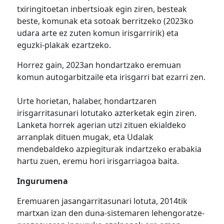
txiringitoetan inbertsioak egin ziren, besteak
beste, komunak eta sotoak berritzeko (2023ko
udara arte ez zuten komun irisgarririk) eta
eguzki-plakak ezartzeko.
Horrez gain, 2023an hondartzako eremuan
komun autogarbitzaile eta irisgarri bat ezarri zen.
Urte horietan, halaber, hondartzaren
irisgarritasunari lotutako azterketak egin ziren.
Lanketa horrek agerian utzi zituen ekialdeko
arranplak dituen mugak, eta Udalak
mendebaldeko azpiegiturak indartzeko erabakia
hartu zuen, eremu hori irisgarriagoa baita.
Ingurumena
Eremuaren jasangarritasunari lotuta, 2014tik
martxan izan den duna-sistemaren lehengoratze-