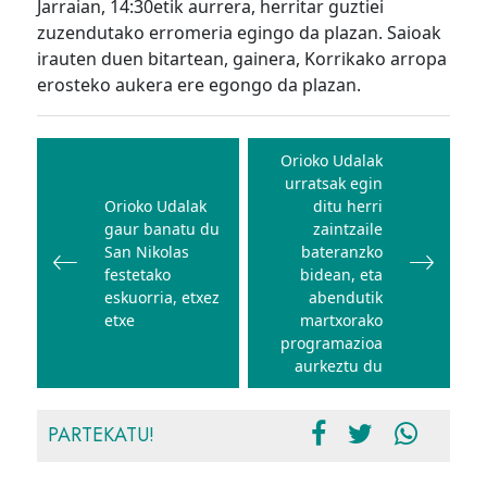
Jarraian, 14:30etik aurrera, herritar guztiei
zuzendutako erromeria egingo da plazan. Saioak
irauten duen bitartean, gainera, Korrikako arropa
erosteko aukera ere egongo da plazan.
Bidalketetan
zehar
Orioko Udalak
urratsak egin
nabigatu
Orioko Udalak
ditu herri
gaur banatu du
zaintzaile
San Nikolas
bateranzko
festetako
bidean, eta
eskuorria, etxez
abendutik
etxe
martxorako
programazioa
aurkeztu du
PARTEKATU!