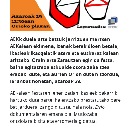
AEKk duela urte batzuk jarri zuen martxan
AEKalean ekimena, izenak berak dioen bezala,
ikasleak ikasgelatik atera eta euskaraz kalean
aritzeko. Orain arte Zarautzen egin da festa,
baina egitasmoa eskualde osora zabaltzea
erabaki dute, eta aurten Orion dute hitzordua,
larunbat honetan, azaroak 29.
AEKalean festaren lehen zatian ikasleek bakarrik
hartuko dute parte; haientzako prestatutako pare
bat jarduera izango dituzte, hala nola,
Errio
dokumentalaren emanaldia, Mutiozabal
ontziolara bisita eta erromeria gidatua.