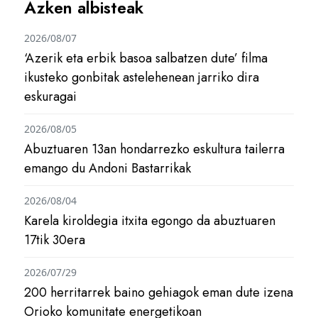
Azken albisteak
2026/08/07
‘Azerik eta erbik basoa salbatzen dute’ filma
ikusteko gonbitak astelehenean jarriko dira
eskuragai
2026/08/05
Abuztuaren 13an hondarrezko eskultura tailerra
emango du Andoni Bastarrikak
2026/08/04
Karela kiroldegia itxita egongo da abuztuaren
17tik 30era
2026/07/29
200 herritarrek baino gehiagok eman dute izena
Orioko komunitate energetikoan