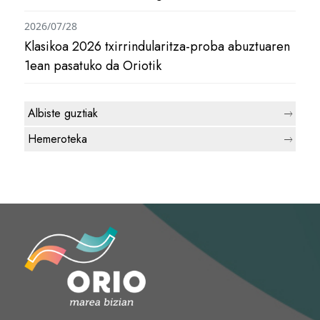
2026/07/28
Klasikoa 2026 txirrindularitza-proba abuztuaren
1ean pasatuko da Oriotik
Albiste guztiak
Hemeroteka