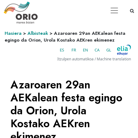
Hasiera
>
Albisteak
>
Azaroaren 29an AEKalean festa
egingo da Orion, Urola Kostako AEKren ekimenez
ES
FR
EN
CA
GL
Itzulpen automatikoa / Machine translation
Azaroaren 29an
AEKalean festa egingo
da Orion, Urola
Kostako AEKren
ekimenez