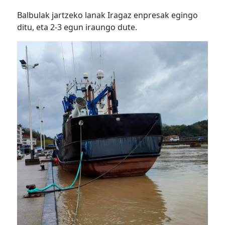
Balbulak jartzeko lanak Iragaz enpresak egingo
ditu, eta 2-3 egun iraungo dute.