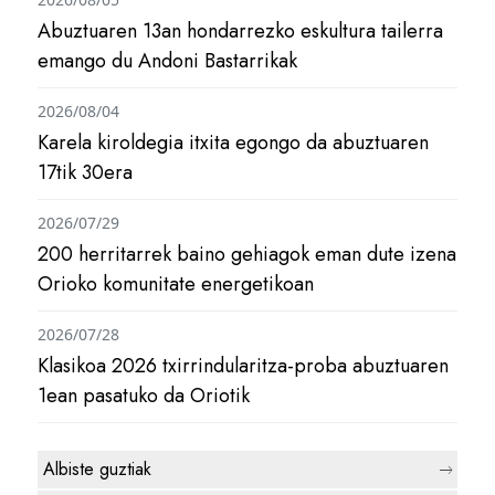
Abuztuaren 13an hondarrezko eskultura tailerra
emango du Andoni Bastarrikak
2026/08/04
Karela kiroldegia itxita egongo da abuztuaren
17tik 30era
2026/07/29
200 herritarrek baino gehiagok eman dute izena
Orioko komunitate energetikoan
2026/07/28
Klasikoa 2026 txirrindularitza-proba abuztuaren
1ean pasatuko da Oriotik
Albiste guztiak