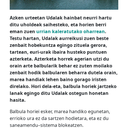
Azken urteetan Udalak hainbat neurri hartu
ditu uholdeak saihesteko, eta horien berri
eman zuen
urrian kaleratutako oharrean
.
Testu hartan, Udalak aurreikusi zuen beste
zenbait hobekuntza egingo zituela gerora,
tartean, euri-urak ibaira husteko puntuen
azterketa. Azterketa horrek agerian utzi du
orain arte balbularik behar ez zuten moilako
zenbait hodik balbularen beharra dutela orain,
marea handiak lehen baino gorago iristen
direlako. Hori dela-eta, balbula horiek jartzeko
lanak egingo ditu Udalak ostegun honetan
hasita.
Balbula horiei esker, marea handiko egunetan,
errioko ura ez da sartzen hodietara, eta ez du
saneamendu–sistema blokeatzen.