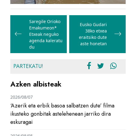
Bidalketetan
zehar
Saregile Orioko
Eusko Gudari
Emakumeon*
nabigatu
38ko etxea
Etxeak neguko
eraitsiko dute
agenda kaleratu
aste honetan
du
PARTEKATU!
Azken albisteak
2026/08/07
‘Azerik eta erbik basoa salbatzen dute’ filma
ikusteko gonbitak astelehenean jarriko dira
eskuragai
2026/08/05