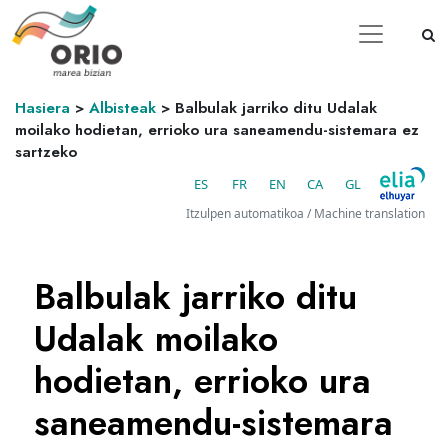
Hasiera
>
Albisteak
>
Balbulak jarriko ditu Udalak
moilako hodietan, errioko ura saneamendu-sistemara ez
sartzeko
ES
FR
EN
CA
GL
Itzulpen automatikoa / Machine translation
Balbulak jarriko ditu
Udalak moilako
hodietan, errioko ura
saneamendu-sistemara