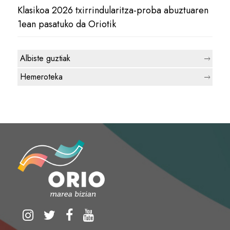
Klasikoa 2026 txirrindularitza-proba abuztuaren
1ean pasatuko da Oriotik
Albiste guztiak
Hemeroteka