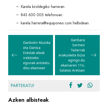
Karela kiroldegiko harreran.
843 600 005 telefonoan.
karela.harrera@equiponeo.com helbidean.
Bidalketetan
zehar
Ganbara
Danbolin Musika
Sormen
nabigatu
eta Dantza
Tailerrak
Eskolak ateak
erakusketa bizia
irekitzeko
egingo du
egunak antolatu
ekainaren 11n,
ditu ekainean
Salatxo Aretoan
PARTEKATU!
Azken albisteak