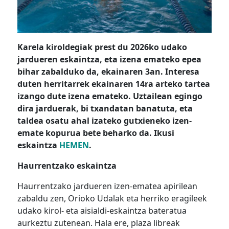
Karela kiroldegiak prest du 2026ko udako
jardueren eskaintza, eta izena emateko epea
bihar zabalduko da, ekainaren 3an. Interesa
duten herritarrek ekainaren 14ra arteko tartea
izango dute izena emateko. Uztailean egingo
dira jarduerak, bi txandatan banatuta, eta
taldea osatu ahal izateko gutxieneko izen-
emate kopurua bete beharko da. Ikusi
eskaintza
HEMEN
.
Haurrentzako eskaintza
Haurrentzako jardueren izen-ematea apirilean
zabaldu zen, Orioko Udalak eta herriko eragileek
udako kirol- eta aisialdi-eskaintza bateratua
aurkeztu zutenean. Hala ere, plaza libreak