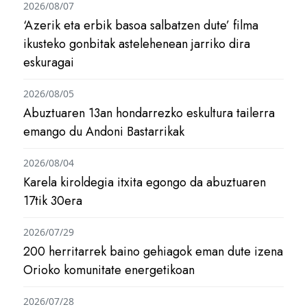
2026/08/07
‘Azerik eta erbik basoa salbatzen dute’ filma
ikusteko gonbitak astelehenean jarriko dira
eskuragai
2026/08/05
Abuztuaren 13an hondarrezko eskultura tailerra
emango du Andoni Bastarrikak
2026/08/04
Karela kiroldegia itxita egongo da abuztuaren
17tik 30era
2026/07/29
200 herritarrek baino gehiagok eman dute izena
Orioko komunitate energetikoan
2026/07/28