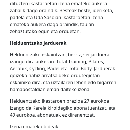
dituzten ikastaroetan izena emateko aukera
zabalik dago oraindik. Besteak beste, igeriketa,
padela eta Uda Sasoian ikastaroetan izena
emateko aukera dago oraindik, taulan
zehaztutako egun eta orduetan.
Helduentzako jarduerak
Helduentzako eskaintzan, berriz, sei jarduera
izango dira aukeran: Total Training, Pilates,
Aerobik, Cycling, Padel eta Total Body. Jarduerak
goizeko nahiz arratsaldeko ordutegietan
eskainiko dira, eta uztailaren lehen edo bigarren
hamabostaldian eman daiteke izena.
Helduentzako ikastaroen prezioa 27 eurokoa
izango da Karela kiroldegiko abonatuentzat, eta
49 eurokoa, abonatuak ez direnentzat.
Izena emateko bideak: