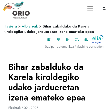
Hasiera
>
Albisteak
>
Bihar zabalduko da Karela
kiroldegiko udako jardueretan izena emateko epea
ES
FR
EN
CA
GL
Itzulpen automatikoa / Machine translation
Bihar zabalduko da
Karela kiroldegiko
udako jardueretan
izena emateko epea
Ekainak / 02 . 2026