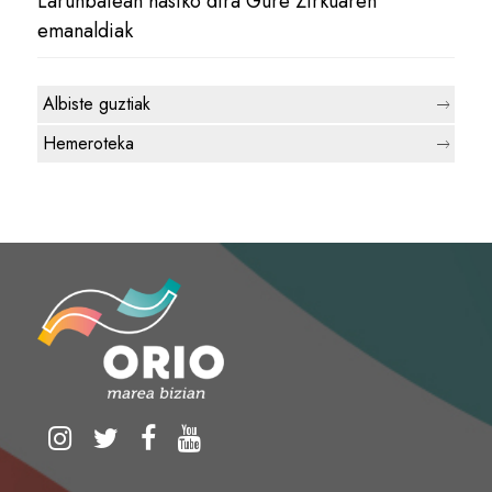
Larunbatean hasiko dira Gure Zirkuaren
emanaldiak
Albiste guztiak
Hemeroteka