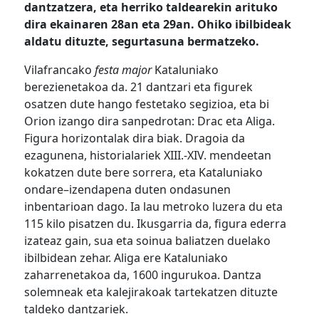
dantzatzera, eta herriko taldearekin arituko
dira ekainaren 28an eta 29an. Ohiko ibilbideak
aldatu dituzte, segurtasuna bermatzeko.
Vilafrancako
festa
major
Kataluniako
berezienetakoa da. 21 dantzari eta figurek
osatzen dute
hango
festetako segizioa, eta bi
Orion izango dira
sanpedrotan
: Drac eta Aliga.
Figura horizontalak dira biak
. D
ragoia da
ezagunena, historialariek XIII.-XIV. mendeetan
kokatzen dute bere sorrera, eta
Kataluniako
ondare
–
izendapena duten ondasunen
inbentarioan dago. Ia lau metroko luzera du eta
115 kilo pisatzen
du
. Ikusgarria da, figura ederra
izateaz gain
,
sua eta soinua baliatzen duelako
ibilbidean zehar. Aliga ere
Kataluniako
zaharrenetakoa da, 1600 ingurukoa. Dantza
solemneak eta
kalejirakoak
tartekatzen dituzte
taldeko dantzariek.