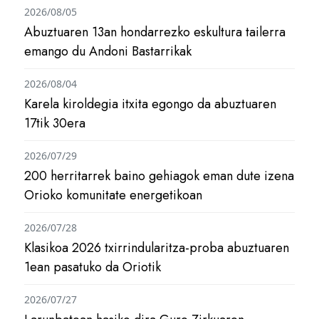
2026/08/05
Abuztuaren 13an hondarrezko eskultura tailerra
emango du Andoni Bastarrikak
2026/08/04
Karela kiroldegia itxita egongo da abuztuaren
17tik 30era
2026/07/29
200 herritarrek baino gehiagok eman dute izena
Orioko komunitate energetikoan
2026/07/28
Klasikoa 2026 txirrindularitza-proba abuztuaren
1ean pasatuko da Oriotik
2026/07/27