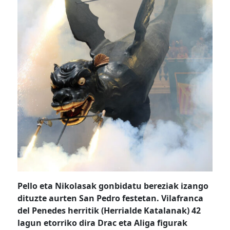
Pello eta Nikolasak gonbidatu bereziak izango
dituzte aurten San Pedro festetan. Vilafranca
del Penedes herritik (Herrialde Katalanak) 42
lagun etorriko dira Drac eta Aliga figurak