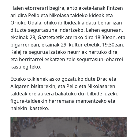
Haien etorrerari begira, antolaketa-lanak fintzen
ari dira Pello eta Nikolasa taldeko kideak eta
Orioko Udala: ohiko ibilbideak aldatu behar izan
dituzte
segurtasuna indartzeko. Lehen egunean,
ekainak 28, Gaztetxetik aterako dira 18:30ean, eta
bigarrenean, ekainak 29, kultur etxetik, 19:30ean.
Kalejira segurua izateko neurriak hartuko dira,
eta herritarrei eskatzen zaie segurtasun
–
oharrei
kasu egiteko.
Etxeko txikienek asko gozatuko dute Drac eta
Aligaren bisitarekin, eta Pello eta Nikolasaren
taldeak ere
aukera baliatuko du ibilbide luzeko
figura-taldeekin harremana mantentzeko eta
haiekin ikasteko.