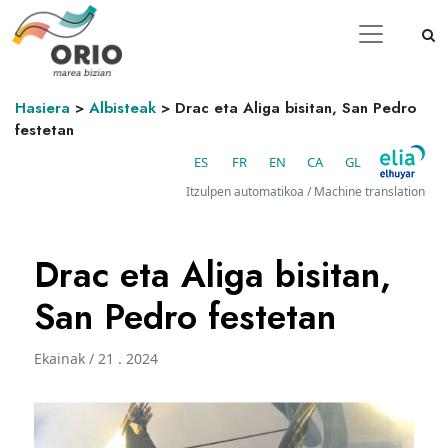
Hasiera
>
Albisteak
>
Drac eta Aliga bisitan, San Pedro
festetan
ES
FR
EN
CA
GL
Itzulpen automatikoa / Machine translation
Drac eta Aliga bisitan,
San Pedro festetan
Ekainak / 21 . 2024