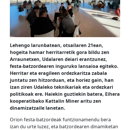
Lehengo larunbatean, otsailaren 21ean,
hogeita hamar herritarretik gora bildu zen
Arraunetxen, Udalaren deiari erantzunez,
festa-batzordearen inguruko lansaioa egiteko.
Herritar eta eragileen ordezkaritza zabala
juntatu zen hitzorduan, eta horiez gain, han
izan ziren Udaleko teknikariak eta ordezkari
politikoak ere. Haiekin guztiekin batera, Eihera
kooperatibako Kattalin Miner aritu zen
dinamizatzaile lanetan.
Orion festa-batzordeak funtzionamendu bera
izan du urte luzez, eta batzordearen dinamiketan