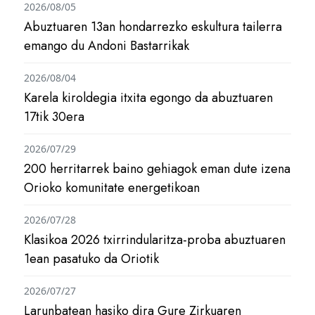
2026/08/05
Abuztuaren 13an hondarrezko eskultura tailerra
emango du Andoni Bastarrikak
2026/08/04
Karela kiroldegia itxita egongo da abuztuaren
17tik 30era
2026/07/29
200 herritarrek baino gehiagok eman dute izena
Orioko komunitate energetikoan
2026/07/28
Klasikoa 2026 txirrindularitza-proba abuztuaren
1ean pasatuko da Oriotik
2026/07/27
Larunbatean hasiko dira Gure Zirkuaren