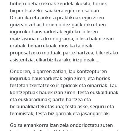
hobetu-beharrekoak zeudela ikusita, horiek
birpentsatzeko saiakera egin zen saioan.
Dinamika eta ariketa praktikoak egin ziren
goizean zehar, horien bidez gai-konkretuen
inguruko hausnarketak egiteko: bileren
maiztasuna eta kronograma, bilera bakoitzean
erabaki beharrekoak, musika taldeak
proposatzeko moduak, parte-hartzea, bileretako
asistentzia, elkarbizitzarako irizpideak,…
Ondoren, bigarren zatian, lau kontzepturen
inguruko hausnarketak egin ziren, eta horiek
festetan txertatzeko irizpideak eta oinarriak. Lau
kontzeptuak hauek izan ziren: festa euskaldunak
eta euskaradunak; parte-hartzea eta
belaunaldiartekotasuna; festa aske, seguru eta
feministak; festa bizigarriak eta jasangarriak.
Goiza emankorra izan zela ondorioztatu zuten