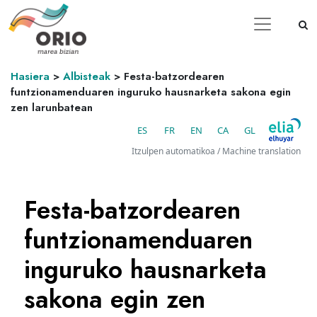
Hasiera
>
Albisteak
>
Festa-batzordearen
funtzionamenduaren inguruko hausnarketa sakona egin
zen larunbatean
ES
FR
EN
CA
GL
Itzulpen automatikoa / Machine translation
Festa-batzordearen
funtzionamenduaren
inguruko hausnarketa
sakona egin zen