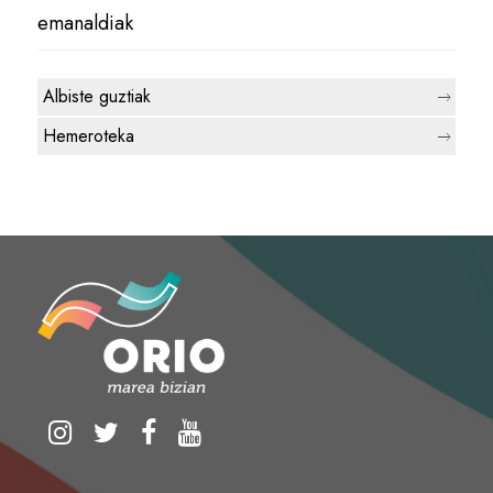
emanaldiak
Albiste guztiak
Hemeroteka