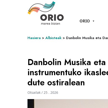
ORIO
Hasiera
>
Albisteak
>
Danbolin Musika eta Dan
Danbolin Musika eta
instrumentuko ikasl
dute ostiralean
Otsailak / 25 . 2026