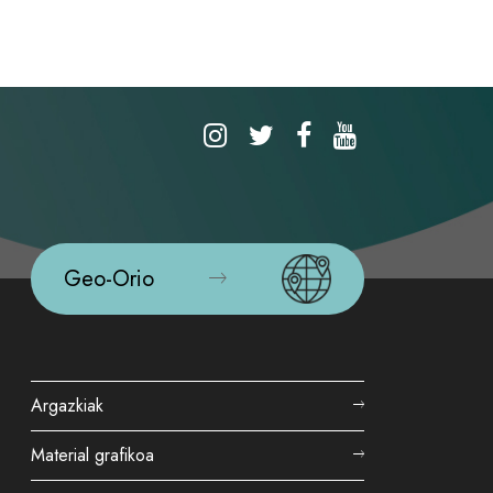
Geo-Orio
Argazkiak
Material grafikoa