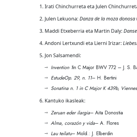
Irati Chinchurreta eta Julen Chinchurret
Julen Lekuona:
Danza de la moza donosa
Maddi Etxeberria eta Martin Daly:
Danse
Andoni Lertxundi eta Lierni Irizar:
Liebes
Jon Salsamendi:
Invention 1
in C Major BWV 772 – J. S. B
Estude
Op. 29, n. 11
– H. Bertini
Sonatina n. 1 in C Major K 439b, Vienne
Kantuko ikasleak:
Zeruan eder ilargia
– Aita Donostia
Alma, corazón y vida
– A. Flores
Lau teilatu
– Mold.: J. Elberdin