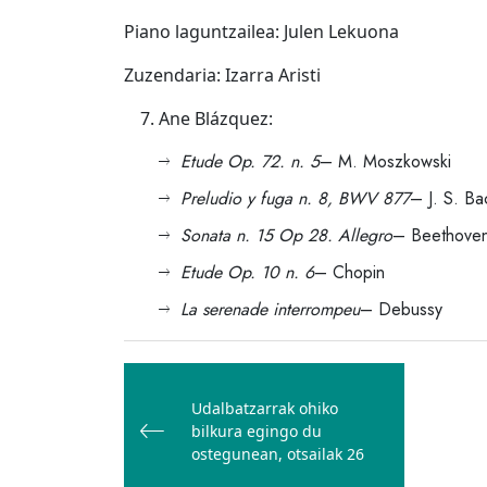
Piano laguntzailea: Julen Lekuona
Zuzendaria: Izarra Aristi
Ane Blázquez:
Etude Op. 72. n. 5
– M. Moszkowski
Preludio y fuga n. 8, BWV 877
– J. S. Ba
Sonata n. 15 Op 28. Allegro
– Beethove
Etude Op. 10 n. 6
– Chopin
La serenade interrompeu
– Debussy
Bidalketetan
zehar
Udalbatzarrak ohiko
nabigatu
bilkura egingo du
ostegunean, otsailak 26