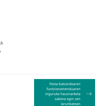
ch
n
Festa-batzordearen
funtzionamenduaren
inguruko hausnarketa
sakona egin zen
larunbatean