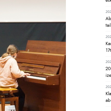
es
20
Ab
ta
20
Ka
17
20
20
iz
20
Kl
ab