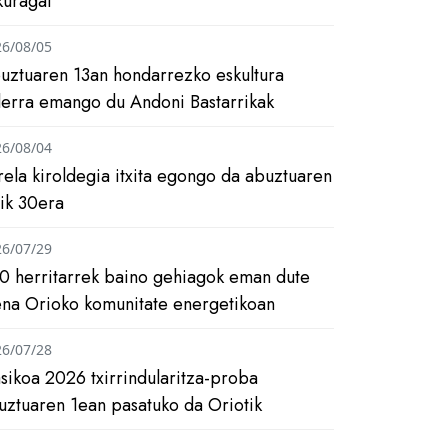
kuragai
26/08/05
uztuaren 13an hondarrezko eskultura
ilerra emango du Andoni Bastarrikak
26/08/04
rela kiroldegia itxita egongo da abuztuaren
tik 30era
26/07/29
0 herritarrek baino gehiagok eman dute
ena Orioko komunitate energetikoan
26/07/28
asikoa 2026 txirrindularitza-proba
uztuaren 1ean pasatuko da Oriotik