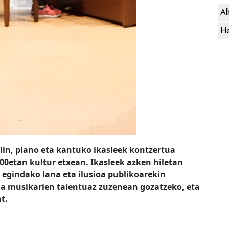
Al
He
lin, piano eta kantuko ikasleek kontzertua
9:00etan kultur etxean. Ikasleek azken hiletan
 egindako lana eta ilusioa publikoarekin
a musikarien talentuaz zuzenean gozatzeko, eta
t.