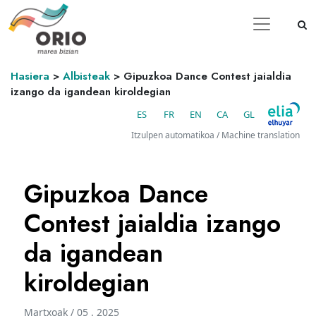
Hasiera
>
Albisteak
>
Gipuzkoa Dance Contest jaialdia
izango da igandean kiroldegian
ES
FR
EN
CA
GL
Itzulpen automatikoa / Machine translation
Gipuzkoa Dance
Contest jaialdia izango
da igandean
kiroldegian
Martxoak / 05 . 2025