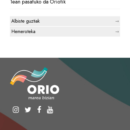
1ean pasatuko da Oriotik
Albiste guztiak
Hemeroteka