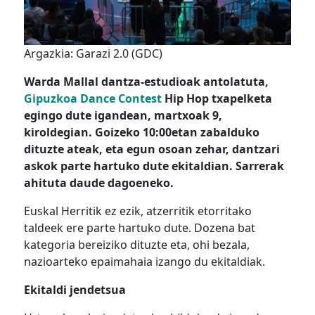
Argazkia: Garazi 2.0 (GDC)
Warda Mallal dantza-estudioak antolatuta,
Gipuzkoa Dance Contest
Hip Hop txapelketa
egingo dute igandean, martxoak 9,
kiroldegian. Goizeko 10:00etan zabalduko
dituzte ateak, eta egun osoan zehar, dantzari
askok parte hartuko dute ekitaldian. Sarrerak
ahituta daude dagoeneko.
Euskal Herritik ez ezik, atzerritik etorritako
taldeek ere parte hartuko dute. Dozena bat
kategoria bereiziko dituzte eta, ohi bezala,
nazioarteko epaimahaia izango du ekitaldiak.
Ekitaldi jendetsua