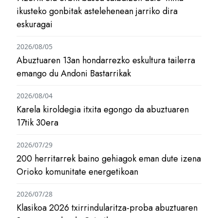
ikusteko gonbitak astelehenean jarriko dira
eskuragai
2026/08/05
Abuztuaren 13an hondarrezko eskultura tailerra
emango du Andoni Bastarrikak
2026/08/04
Karela kiroldegia itxita egongo da abuztuaren
17tik 30era
2026/07/29
200 herritarrek baino gehiagok eman dute izena
Orioko komunitate energetikoan
2026/07/28
Klasikoa 2026 txirrindularitza-proba abuztuaren