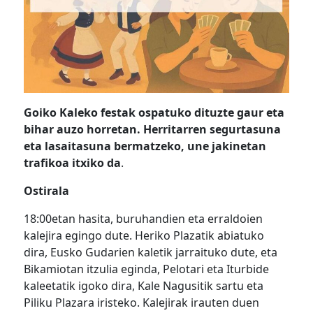
Goiko Kaleko festak ospatuko dituzte gaur eta
bihar auzo horretan. Herritarren segurtasuna
eta lasaitasuna bermatzeko, une jakinetan
trafikoa itxiko da
.
Ostirala
18:00etan hasita, buruhandien eta erraldoien
kalejira egingo dute. Heriko Plazatik abiatuko
dira, Eusko Gudarien kaletik jarraituko dute, eta
Bikamiotan itzulia eginda, Pelotari eta Iturbide
kaleetatik igoko dira
, Kale Nagusitik sartu eta
Piliku Plazara iristeko.
Kalejirak irauten duen