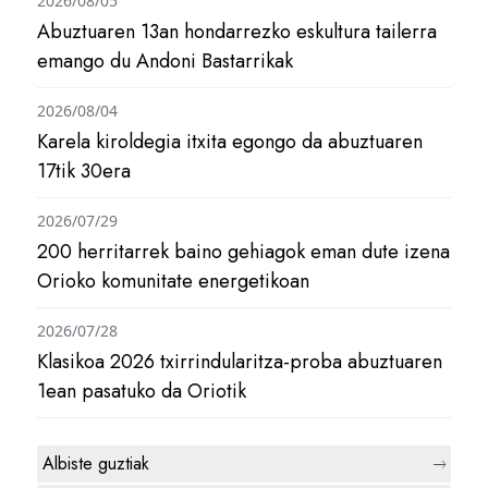
2026/08/05
Abuztuaren 13an hondarrezko eskultura tailerra
emango du Andoni Bastarrikak
2026/08/04
Karela kiroldegia itxita egongo da abuztuaren
17tik 30era
2026/07/29
200 herritarrek baino gehiagok eman dute izena
Orioko komunitate energetikoan
2026/07/28
Klasikoa 2026 txirrindularitza-proba abuztuaren
1ean pasatuko da Oriotik
Albiste guztiak