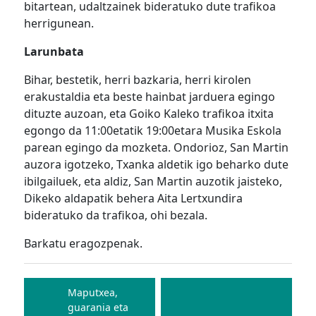
bitartean, udaltzainek bideratuko dute trafikoa
herrigunean.
Larunbata
Biha
r, bestetik, herri bazkaria, herri kirolen
erakustaldia eta beste hainbat jarduera egingo
dituzte auzoan, eta Goiko Kaleko trafikoa itxita
egongo da 11:00etatik 19:00etara
Musika Eskola
parean egingo da mozketa
. Ondorioz, San Martin
auzora igotzeko,
Txanka aldetik igo
beharko dute
ibilgailuek, eta
aldiz, San Martin auzotik jaisteko,
Dikeko aldapatik behera Aita Lertxundira
bideratuko da trafikoa, ohi bezala.
Barkatu eragozpenak.
Bidalketetan
zehar
Maputxea,
guarania eta
nabigatu