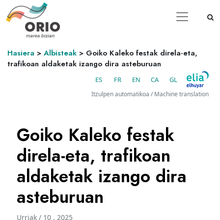
Hasiera
>
Albisteak
>
Goiko Kaleko festak direla-eta,
trafikoan aldaketak izango dira asteburuan
ES
FR
EN
CA
GL
Itzulpen automatikoa / Machine translation
Goiko Kaleko festak
direla-eta, trafikoan
aldaketak izango dira
asteburuan
Urriak / 10 . 2025