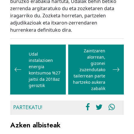
buruzko erabakia hartuta, Udalak behin betiko
zerrenda argitaratuko du eta zozketaren data
iragarriko du. Zozketa horretan, partzelen
adjudikazioak eta itxaron-zerrendaren
hurrenkera definituko dira.
Bidalketetan
zehar
Zaintzaren
Udal
alorrean,
nabigatu
instalazioen
gizonei
energia
zuzendutako
kontsumoa %27
tailerrean parte
jaitsi da 2018az
hartzeko aukera
geroztik
zabalik
PARTEKATU!
Azken albisteak