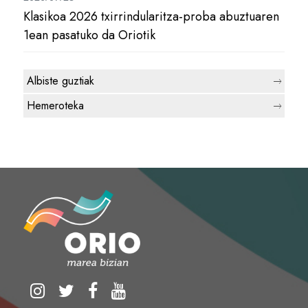
Klasikoa 2026 txirrindularitza-proba abuztuaren
1ean pasatuko da Oriotik
Albiste guztiak
Hemeroteka