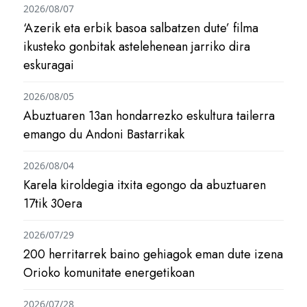
2026/08/07
‘Azerik eta erbik basoa salbatzen dute’ filma
ikusteko gonbitak astelehenean jarriko dira
eskuragai
2026/08/05
Abuztuaren 13an hondarrezko eskultura tailerra
emango du Andoni Bastarrikak
2026/08/04
Karela kiroldegia itxita egongo da abuztuaren
17tik 30era
2026/07/29
200 herritarrek baino gehiagok eman dute izena
Orioko komunitate energetikoan
2026/07/28