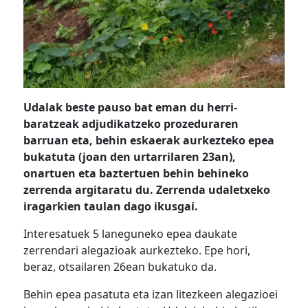
Udalak beste pauso bat eman du herri-
baratzeak adjudikatzeko prozeduraren
barruan eta, behin eskaerak aurkezteko epea
bukatuta (joan den urtarrilaren 23an),
onartuen eta baztertuen behin behineko
zerrenda argitaratu du. Zerrenda udaletxeko
iragarkien taulan dago ikusgai.
Interesatuek 5 laneguneko epea daukate
zerrendari alegazioak aurkezteko. Epe hori,
beraz, otsailaren 26ean bukatuko da.
Behin epea pasatuta eta izan litezkeen alegazioei