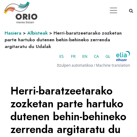
Hasiera
>
Albisteak
>
Herri-baratzeetarako zozketan
parte hartuko dutenen behin-behineko zerrenda
argitaratu du Udalak
ES
FR
EN
CA
GL
Itzulpen automatikoa / Machine translation
Herri-baratzeetarako
zozketan parte hartuko
dutenen behin-behineko
zerrenda argitaratu du