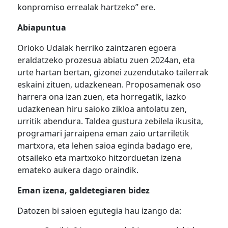
konpromiso errealak hartzeko” ere.
Abiapuntua
Orioko Udalak herriko zaintzaren egoera
eraldatzeko prozesua abiatu zuen 2024an, eta
urte hartan bertan, gizonei zuzendutako tailerrak
eskaini zituen, udazkenean. Proposamenak oso
harrera ona izan zuen, eta horregatik, iazko
udazkenean hiru saioko zikloa antolatu zen,
urritik abendura. Taldea gustura zebilela ikusita,
programari jarraipena eman zaio urtarriletik
martxora, eta lehen saioa eginda badago ere,
otsaileko eta martxoko hitzorduetan izena
emateko aukera dago oraindik.
Eman izena, galdetegiaren bidez
Datozen bi saioen egutegia hau izango da: