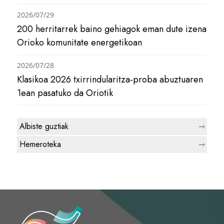
2026/07/29
200 herritarrek baino gehiagok eman dute izena
Orioko komunitate energetikoan
2026/07/28
Klasikoa 2026 txirrindularitza-proba abuztuaren
1ean pasatuko da Oriotik
Albiste guztiak
Hemeroteka