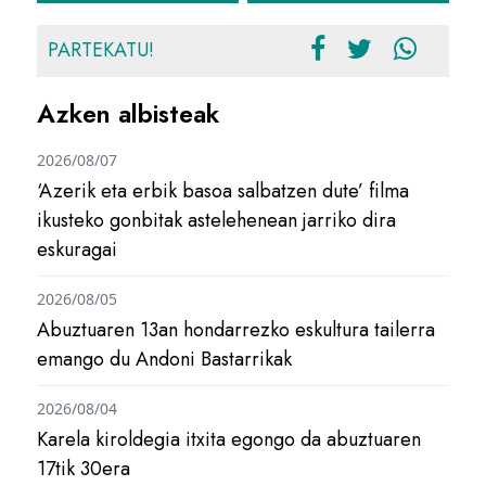
PARTEKATU!
Azken albisteak
2026/08/07
‘Azerik eta erbik basoa salbatzen dute’ filma
ikusteko gonbitak astelehenean jarriko dira
eskuragai
2026/08/05
Abuztuaren 13an hondarrezko eskultura tailerra
emango du Andoni Bastarrikak
2026/08/04
Karela kiroldegia itxita egongo da abuztuaren
17tik 30era