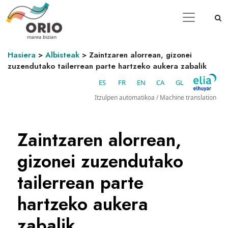
Hasiera
>
Albisteak
>
Zaintzaren alorrean, gizonei
zuzendutako tailerrean parte hartzeko aukera zabalik
ES
FR
EN
CA
GL
Itzulpen automatikoa / Machine translation
Zaintzaren alorrean,
gizonei zuzendutako
tailerrean parte
hartzeko aukera
zabalik