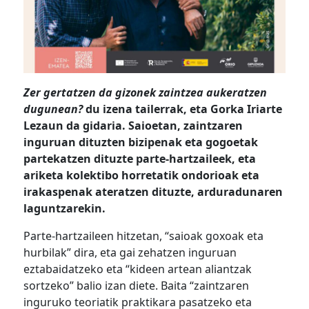
Zer gertatzen da gizonek zaintzea aukeratzen
dugunean?
du izena tailerrak, eta Gorka Iriarte
Lezaun da gidaria. Saioetan, zaintzaren
inguruan dituzten bizipenak eta gogoetak
partekatzen dituzte parte-hartzaileek, eta
ariketa kolektibo horretatik ondorioak eta
irakaspenak ateratzen dituzte, arduradunaren
laguntzarekin.
Parte-hartzaileen hitzetan, “saioak goxoak eta
hurbilak” dira, eta gai zehatzen inguruan
eztabaidatzeko eta “kideen artean aliantzak
sortzeko” balio izan diete. Baita “zaintzaren
inguruko teoriatik praktikara pasatzeko eta