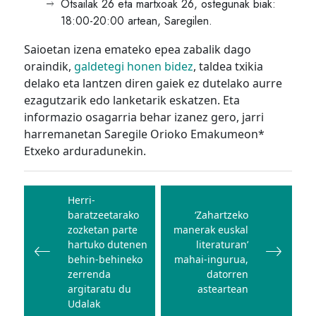
Otsailak 26 eta martxoak 26, ostegunak biak:
18:00-20:00 artean, Saregilen.
Saioetan izena emateko epea zabalik dago
oraindik,
galdetegi honen bidez
, taldea txikia
delako eta lantzen diren gaiek ez dutelako aurre
ezagutzarik edo lanketarik eskatzen. Eta
informazio osagarria behar izanez gero, jarri
harremanetan Saregile Orioko Emakumeon*
Etxeko arduradunekin.
Bidalketetan
zehar
Herri-
baratzeetarako
‘Zahartzeko
nabigatu
zozketan parte
manerak euskal
hartuko dutenen
literaturan’
behin-behineko
mahai-ingurua,
zerrenda
datorren
argitaratu du
asteartean
Udalak