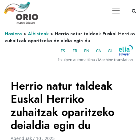
Hasiera
>
Albisteak
>
Herrio natur taldeak Euskal Herriko
zuhaitzak oparitzeko deialdia egin du
ES
FR
EN
CA
GL
Itzulpen automatikoa / Machine translation
Herrio natur taldeak
Euskal Herriko
zuhaitzak oparitzeko
deialdia egin du
Abenduak / 10 . 2025