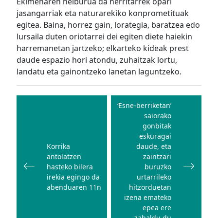
Ekimenaren helburua da herritarrek opari
jasangarriak eta naturarekiko konprometituak
egitea. Baina, horrez gain, lorategia, baratzea edo
lursaila duten oriotarrei dei egiten diete haiekin
harremanetan jartzeko; elkarteko kideak prest
daude espazio hori atondu, zuhaitzak lortu,
landatu eta gainontzeko lanetan laguntzeko.
Bidalketetan
zehar
‘Esne-berriketan’
saiorako
nabigatu
gonbitak
eskuragai
Korrika
daude, eta
antolatzen
zaintzari
hasteko bilera
buruzko
irekia egingo da
urtarrileko
abenduaren 11n
hitzorduetan
izena emateko
epea ere
zabaldu du