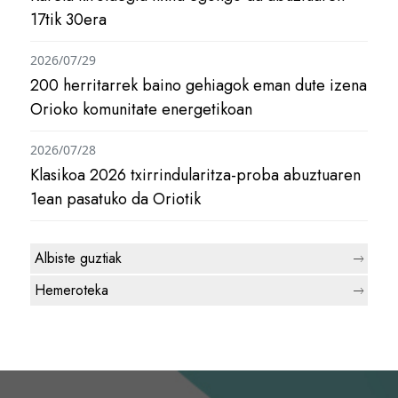
17tik 30era
2026/07/29
200 herritarrek baino gehiagok eman dute izena
Orioko komunitate energetikoan
2026/07/28
Klasikoa 2026 txirrindularitza-proba abuztuaren
1ean pasatuko da Oriotik
Albiste guztiak
Hemeroteka