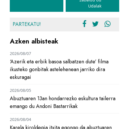
Udalak
PARTEKATU!
Azken albisteak
2026/08/07
‘Azerik eta erbik basoa salbatzen dute’ filma
ikusteko gonbitak astelehenean jarriko dira
eskuragai
2026/08/05
Abuztuaren 13an hondarrezko eskultura tailerra
emango du Andoni Bastarrikak
2026/08/04
Karela kiroldegia itxita egongo da abuztuaren