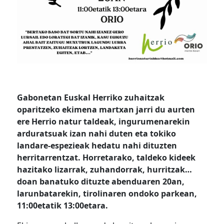
Gabonetan Euskal Herriko zuhaitzak
oparitzeko ekimena martxan jarri du aurten
ere Herrio natur taldeak, ingurumenarekin
arduratsuak izan nahi duten eta tokiko
landare-espezieak hedatu nahi dituzten
herritarrentzat. Horretarako, taldeko kideek
hazitako lizarrak, zuhandorrak, hurritzak…
doan banatuko dituzte abenduaren 20an,
larunbatarekin, tirolinaren ondoko parkean,
11:00etatik 13:00etara.