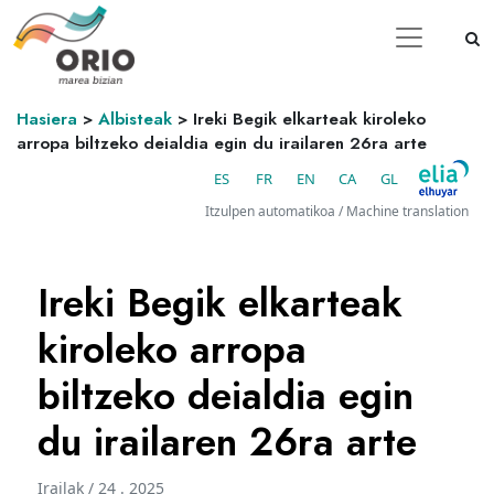
Hasiera
>
Albisteak
>
Ireki Begik elkarteak kiroleko
arropa biltzeko deialdia egin du irailaren 26ra arte
ES
FR
EN
CA
GL
Itzulpen automatikoa / Machine translation
Ireki Begik elkarteak
kiroleko arropa
biltzeko deialdia egin
du irailaren 26ra arte
Irailak / 24 . 2025