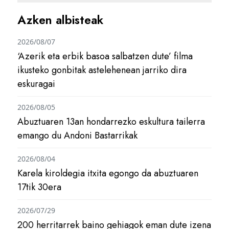
Azken albisteak
2026/08/07
‘Azerik eta erbik basoa salbatzen dute’ filma
ikusteko gonbitak astelehenean jarriko dira
eskuragai
2026/08/05
Abuztuaren 13an hondarrezko eskultura tailerra
emango du Andoni Bastarrikak
2026/08/04
Karela kiroldegia itxita egongo da abuztuaren
17tik 30era
2026/07/29
200 herritarrek baino gehiagok eman dute izena