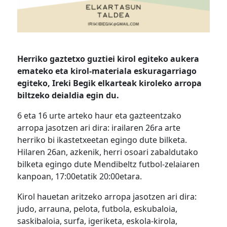
Herriko gaztetxo guztiei kirol egiteko aukera
emateko eta kirol-materiala eskuragarriago
egiteko, Ireki Begik elkarteak kiroleko arropa
biltzeko deialdia egin du.
6 eta 16 urte arteko haur eta gazteentzako
arropa jasotzen ari dira: irailaren 26ra arte
herriko bi ikastetxeetan egingo dute bilketa.
Hilaren 26an, azkenik, herri osoari zabaldutako
bilketa egingo dute Mendibeltz futbol-zelaiaren
kanpoan, 17:00etatik 20:00etara.
Kirol hauetan aritzeko arropa jasotzen ari dira:
judo, arrauna, pelota, futbola, eskubaloia,
saskibaloia, surfa, igeriketa, eskola-kirola,