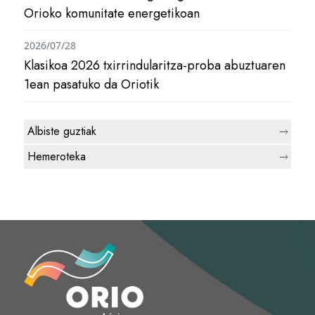
Orioko komunitate energetikoan
2026/07/28
Klasikoa 2026 txirrindularitza-proba abuztuaren
1ean pasatuko da Oriotik
Albiste guztiak
Hemeroteka