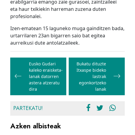
erabilgarria emango zaie gurasoei, zaintzaileei
eta haur txikiekin harreman zuzena duten
profesionalei.
Izen-ematean 15 laguneko muga gainditzen bada,
urtarrilaren 23an bigarren saio bat egitea
aurreikusi dute antolatzaileek.
Bidalketetan
zehar
Eusko Gudari
Bukatu dituzte
kaleko eraisketa-
Itxaspe bideko
nabigatu
lanak datorren
lastrak
astera atzeratu
egonkortzeko
dira
lanak
PARTEKATU!
Azken albisteak