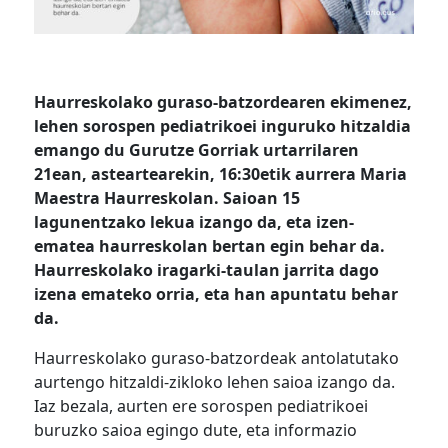
Haurreskolako guraso-batzordearen ekimenez,
lehen sorospen pediatrikoei inguruko hitzaldia
emango du Gurutze Gorriak urtarrilaren
21ean, asteartearekin, 16:30etik aurrera Maria
Maestra Haurreskolan. Saioan 15
lagunentzako lekua izango da, eta izen-
ematea haurreskolan bertan egin behar da.
Haurreskolako iragarki-taulan jarrita dago
izena emateko orria, eta han apuntatu behar
da.
Haurreskolako guraso-batzordeak antolatutako
aurtengo hitzaldi-zikloko lehen saioa izango da.
Iaz bezala, aurten ere sorospen pediatrikoei
buruzko saioa egingo dute, eta informazio