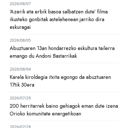
2026/08/07
‘Azerik eta erbik basoa salbatzen dute’ filma
ikusteko gonbitak astelehenean jarriko dira
eskuragai
2026/08/05
Abuztuaren 13an hondarrezko eskultura tailerra
emango du Andoni Bastarrikak
2026/08/04
Karela kiroldegia itxita egongo da abuztuaren
17tik 30era
2026/07/29
200 herritarrek baino gehiagok eman dute izena
Orioko komunitate energetikoan
2026/07/28