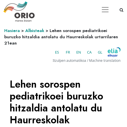
Hasiera
>
Albisteak
>
Lehen sorospen pediatrikoei
buruzko hitzaldia antolatu du Haurreskolak urtarrilaren
21ean
ES
FR
EN
CA
GL
Itzulpen automatikoa / Machine translation
Lehen sorospen
pediatrikoei buruzko
hitzaldia antolatu du
Haurreskolak