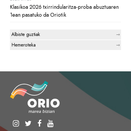
Klasikoa 2026 txirrindularitza-proba abuztuaren
1ean pasatuko da Oriotik
Albiste guztiak
Hemeroteka