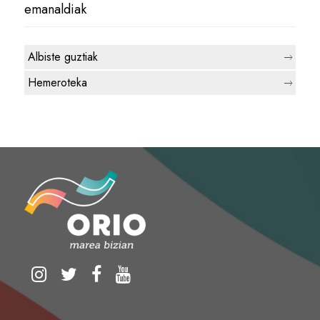
emanaldiak
Albiste guztiak
Hemeroteka