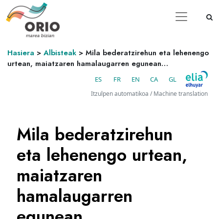
Hasiera
>
Albisteak
>
Mila bederatzirehun eta lehenengo
urtean, maiatzaren hamalaugarren egunean…
ES
FR
EN
CA
GL
Itzulpen automatikoa / Machine translation
Mila bederatzirehun
eta lehenengo urtean,
maiatzaren
hamalaugarren
egunean…