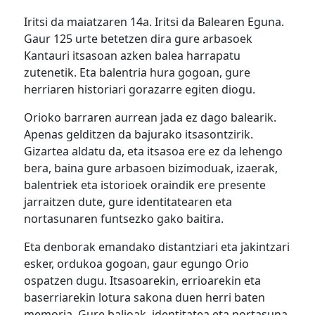
Iritsi da maiatzaren 14a. Iritsi da Balearen Eguna.
Gaur 125 urte betetzen dira gure arbasoek
Kantauri itsasoan azken balea harrapatu
zutenetik. Eta balentria hura gogoan, gure
herriaren historiari gorazarre egiten diogu.
Orioko barraren aurrean jada ez dago balearik.
Apenas gelditzen da bajurako itsasontzirik.
Gizartea aldatu da, eta itsasoa ere ez da lehengo
bera, baina gure arbasoen bizimoduak, izaerak,
balentriek eta istorioek oraindik ere presente
jarraitzen dute, gure identitatearen eta
nortasunaren funtsezko gako baitira.
Eta denborak emandako distantziari eta jakintzari
esker, ordukoa gogoan, gaur egungo Orio
ospatzen dugu. Itsasoarekin, errioarekin eta
baserriarekin lotura sakona duen herri baten
memoria. Gure balioak, identitatea eta nortasuna.