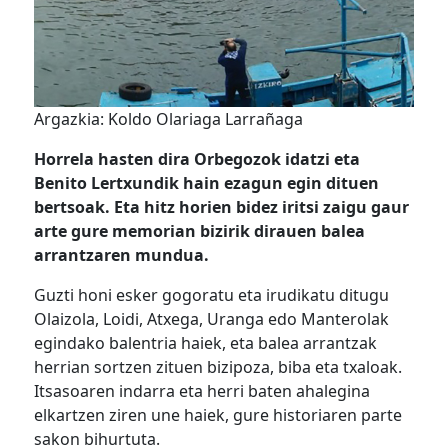
Argazkia: Koldo Olariaga Larrañaga
Horrela hasten dira Orbegozok idatzi eta
Benito Lertxundik hain ezagun egin dituen
bertsoak. Eta hitz horien bidez iritsi zaigu gaur
arte gure memorian bizirik dirauen balea
arrantzaren mundua.
Guzti honi esker gogoratu eta irudikatu ditugu
Olaizola, Loidi, Atxega, Uranga edo Manterolak
egindako balentria haiek, eta balea arrantzak
herrian sortzen zituen bizipoza, biba eta txaloak.
Itsasoaren indarra eta herri baten ahalegina
elkartzen ziren une haiek, gure historiaren parte
sakon bihurtuta.