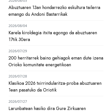
2026/08/05
Abuztuaren 13an hondarrezko eskultura tailerra
emango du Andoni Bastarrikak
2026/08/04
Karela kiroldegia itxita egongo da abuztuaren
17tik 30era
2026/07/29
200 herritarrek baino gehiagok eman dute izena
Orioko komunitate energetikoan
2026/07/28
Klasikoa 2026 txirrindularitza-proba abuztuaren
1ean pasatuko da Oriotik
2026/07/27
Larunbatean hasiko dira Gure Zirkuaren