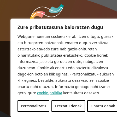
Zure pribatutasuna baloratzen dugu
Webgune honetan cookie-ak erabiltzen ditugu, gureak
eta hirugarren batzuenak, ematen dugun zerbitzua
aztertzeko eta/edo zure nabigazio-ohituretan
ORIOKO UDALA
oinarritutako publizitatea erakusteko. Cookie horiek
Herriko plaza,1
informazioa jaso eta gordetzen dute, nabigatzen
20810 Orio (Gipuzkoa)
duzunean. Cookie-ak onartu edo baztertu ditzakezu
T. 943 83 03 46
dagokion botoian klik eginez. «Pertsonalizatu» aukeran
klik eginez, bestalde, aukeratu dezakezu zein cookie
bulegoak@orio.eus
onartu nahi dituzun. Informazio gehiago nahi izanez
gero, gure
cookie-politika
kontsultatu dezakezu.
Pertsonalizatu
Ezeztatu denak
Onartu denak
Pribatutasun Politika
Lege oharra
Cookie politika
© 