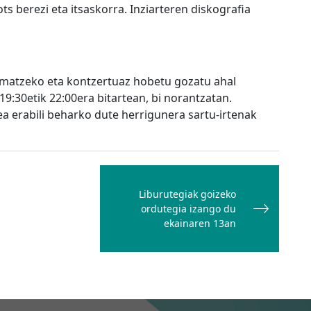
s berezi eta itsaskorra. Inziarteren diskografia
matzeko eta kontzertuaz hobetu gozatu ahal
19:30etik 22:00era bitartean, bi norantzatan.
ea erabili beharko dute herrigunera sartu-irtenak
Liburutegiak goizeko
ordutegia izango du
ekainaren 13an