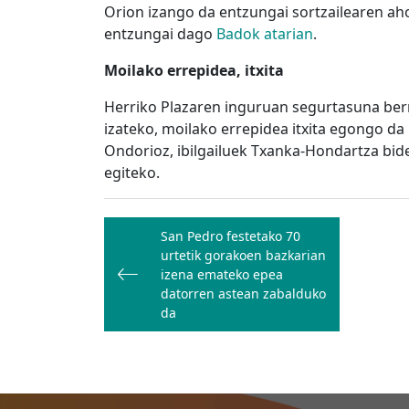
Orion izango da entzungai sortzailearen ahot
entzungai dago
Badok atarian
.
Moilako errepidea, itxita
Herriko Plazaren inguruan segurtasuna ber
izateko,
moilako errepidea itxita egongo da 
Ondorioz,
ibilgailuek Txanka-Hondartza bid
egiteko.
Bidalketetan
San Pedro festetako 70
zehar
urtetik gorakoen bazkarian
nabigatu
izena emateko epea
datorren astean zabalduko
da