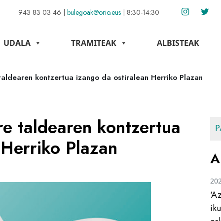
943 83 03 46
|
bulegoak@orio.eus
|
8:30-14:30
UDALA
TRAMITEAK
ALBISTEAK
 taldearen kontzertua izango da ostiralean Herriko Plazan
ere taldearen kontzertua
P
 Herriko Plazan
A
20
‘A
ik