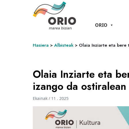
ORIO
Hasiera
>
Albisteak
>
Olaia Inziarte eta bere
Olaia Inziarte eta b
izango da ostiralean
Ekainak / 11 . 2025