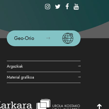
Geo-Orio
Argazkiak
Material grafikoa