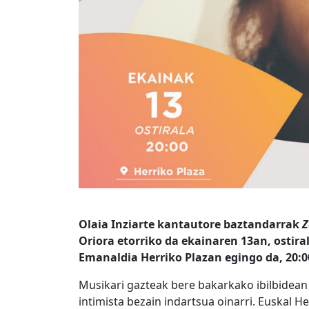
Olaia Inziarte kantautore baztandarrak
Z
Oriora etorriko da ekainaren 13an, ostira
Emanaldia Herriko Plazan egingo da, 20:0
Musikari gazteak bere bakarkako ibilbidean
intimista bezain indartsua oinarri. Euskal H