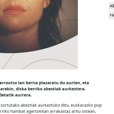
Al
He
errautsa
lan berria plazaratu du aurten, eta
larekin, diska berriko abestiak aurkeztera.
0etatik aurrera.
 sortutako abestiak aurkeztuko ditu, euskarazko pop
erriko hainbat agertokitan arrakastaz aritu ostean,