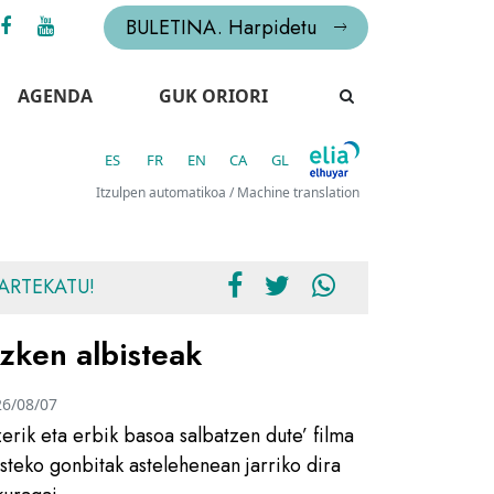
BULETINA. Harpidetu
AGENDA
GUK ORIORI
ES
FR
EN
CA
GL
Itzulpen automatikoa / Machine translation
ARTEKATU!
zken albisteak
26/08/07
zerik eta erbik basoa salbatzen dute’ filma
usteko gonbitak astelehenean jarriko dira