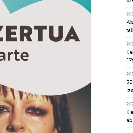
es
20
Ab
ta
20
Ka
17
20
20
iz
20
Kl
ab