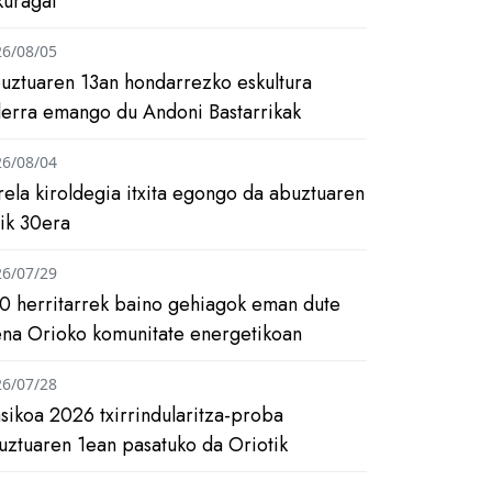
kuragai
26/08/05
uztuaren 13an hondarrezko eskultura
ilerra emango du Andoni Bastarrikak
26/08/04
rela kiroldegia itxita egongo da abuztuaren
tik 30era
26/07/29
0 herritarrek baino gehiagok eman dute
ena Orioko komunitate energetikoan
26/07/28
asikoa 2026 txirrindularitza-proba
uztuaren 1ean pasatuko da Oriotik