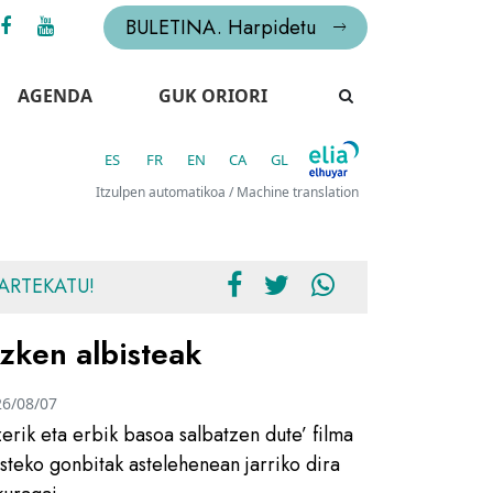
BULETINA. Harpidetu
AGENDA
GUK ORIORI
ES
FR
EN
CA
GL
Itzulpen automatikoa / Machine translation
ARTEKATU!
zken albisteak
26/08/07
zerik eta erbik basoa salbatzen dute’ filma
usteko gonbitak astelehenean jarriko dira