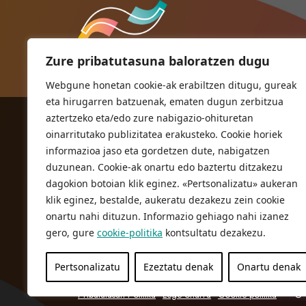
Zure pribatutasuna baloratzen dugu
Webgune honetan cookie-ak erabiltzen ditugu, gureak
eta hirugarren batzuenak, ematen dugun zerbitzua
aztertzeko eta/edo zure nabigazio-ohituretan
ORIOKO UDALA
oinarritutako publizitatea erakusteko. Cookie horiek
Herriko plaza,1
informazioa jaso eta gordetzen dute, nabigatzen
20810 Orio (Gipuzkoa)
duzunean. Cookie-ak onartu edo baztertu ditzakezu
T. 943 83 03 46
dagokion botoian klik eginez. «Pertsonalizatu» aukeran
klik eginez, bestalde, aukeratu dezakezu zein cookie
bulegoak@orio.eus
onartu nahi dituzun. Informazio gehiago nahi izanez
gero, gure
cookie-politika
kontsultatu dezakezu.
Pertsonalizatu
Ezeztatu denak
Onartu denak
Pribatutasun Politika
Lege oharra
Cookie politika
© 