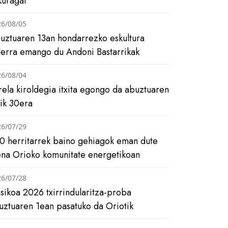
kuragai
26/08/05
uztuaren 13an hondarrezko eskultura
ilerra emango du Andoni Bastarrikak
26/08/04
rela kiroldegia itxita egongo da abuztuaren
tik 30era
26/07/29
0 herritarrek baino gehiagok eman dute
ena Orioko komunitate energetikoan
26/07/28
asikoa 2026 txirrindularitza-proba
uztuaren 1ean pasatuko da Oriotik