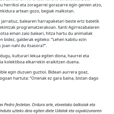
tu herrikoi eta zoragarrei gorazarre egin genien atzo,
nkidura artean gozo, begiak malkotan.
jarraituz, balearen harrapaketari beste ertz batetik
r ekintzak programatzerakoan. Xanti Agirrezabalaren
otsa eman zaio baleari, hitza hartu du animaliak
n bidez, galderak egiteko: “Lehen kabitu ezin
 joan nahi du itsasora?”.
 dugu, kulturari lekua egiten diona, haurrei eta
a kolektiboa elkarrekin eraikitzen duena.
ible egin duzuen guztioi. Bidean aurrera goaz,
gogoan hartuta: “Onenak ez gara baina, bistan dago
n Pedro festetan. Ordura arte, etxeetako balkoiak eta
nduta uzteko deia egiten diete Udalak eta ospakizunaren