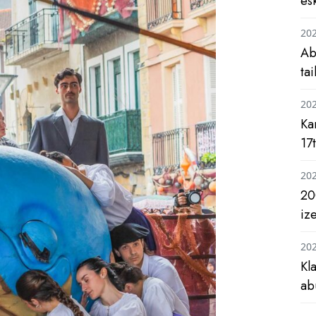
es
20
Ab
ta
20
Ka
17
20
20
iz
20
Kl
ab