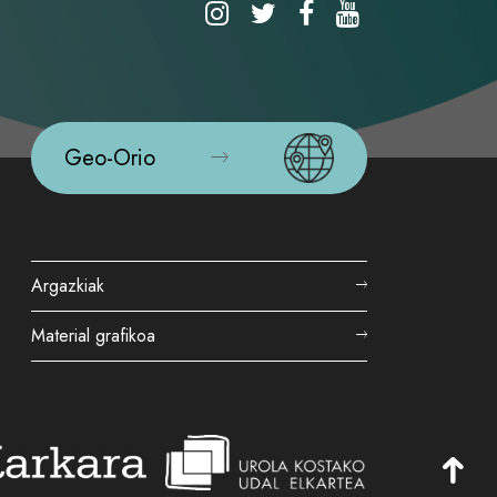
Geo-Orio
Argazkiak
Material grafikoa