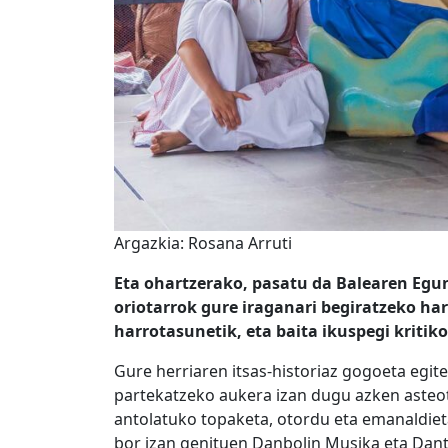
Argazkia: Rosana Arruti
Eta ohartzerako, pasatu da Balearen Egu
oriotarrok gure iraganari begiratzeko har
harrotasunetik, eta baita ikuspegi kritiko
Gure herriaren itsas-historiaz gogoeta egit
partekatzeko aukera izan dugu azken asteo
antolatuko topaketa, otordu eta emanaldie
bor izan genituen Danbolin Musika eta Dant