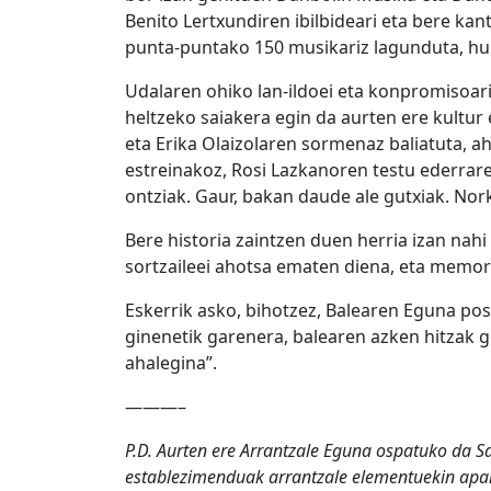
Benito Lertxundiren ibilbideari eta bere kan
punta-puntako 150 musikariz lagunduta, hu
Udalaren ohiko lan-ildoei eta konpromisoari 
heltzeko saiakera egin da aurten ere kultu
eta Erika Olaizolaren sormenaz baliatuta, ah
estreinakoz, Rosi Lazkanoren testu ederrare
ontziak. Gaur, bakan daude ale gutxiak. Nork
Bere historia zaintzen duen herria izan nahi
sortzaileei ahotsa ematen diena, eta memori
Eskerrik asko, bihotzez, Balearen Eguna pos
ginenetik garenera, balearen azken hitzak 
ahalegina”.
———–
P.D. Aurten ere Arrantzale Eguna ospatuko da Sa
establezimenduak arrantzale elementuekin apai