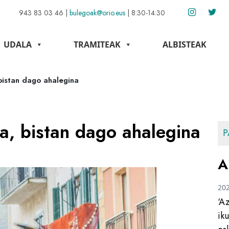
943 83 03 46
|
bulegoak@orio.eus
|
8:30-14:30
UDALA
TRAMITEAK
ALBISTEAK
bistan dago ahalegina
a, bistan dago ahalegina
P
A
20
‘A
ik