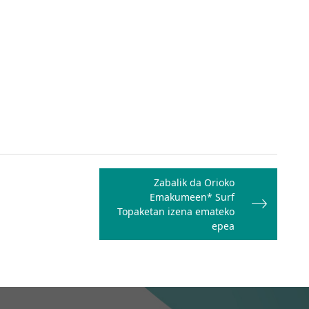
Zabalik da Orioko
Emakumeen* Surf
Topaketan izena emateko
epea