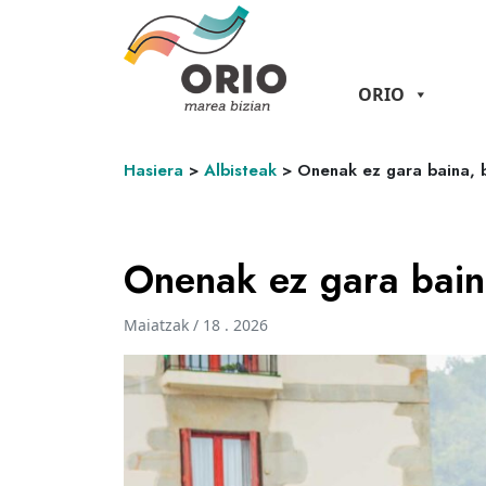
ORIO
Hasiera
>
Albisteak
>
Onenak ez gara baina, 
Onenak ez gara bain
Maiatzak / 18 . 2026