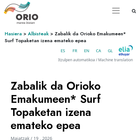
Hasiera
>
Albisteak
>
Zabalik da Orioko Emakumeen*
Surf Topaketan izena emateko epea
ES
FR
EN
CA
GL
Itzulpen automatikoa / Machine translation
Zabalik da Orioko
Emakumeen* Surf
Topaketan izena
emateko epea
Maiatzak / 19 . 2026