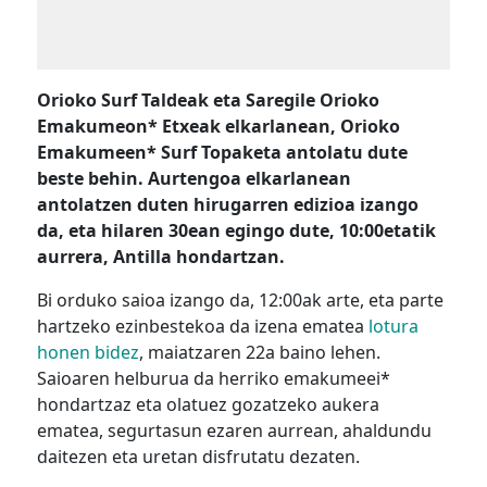
Orioko Surf Taldeak eta Saregile Orioko
Emakumeon* Etxeak elkarlanean, Orioko
Emakumeen* Surf Topaketa antolatu dute
beste behin. Aurtengoa elkarlanean
antolatzen duten hirugarren edizioa izango
da, eta hilaren 30ean egingo dute, 10:00etatik
aurrera, Antilla hondartzan.
Bi orduko saioa izango da, 12:00ak arte, eta parte
hartzeko ezinbestekoa da izena ematea
lotura
honen bidez
, maiatzaren 22a baino lehen.
Saioaren helburua da herriko emakumeei*
hondartzaz eta olatuez gozatzeko aukera
ematea, segurtasun ezaren aurrean, ahaldundu
daitezen eta uretan disfrutatu dezaten.