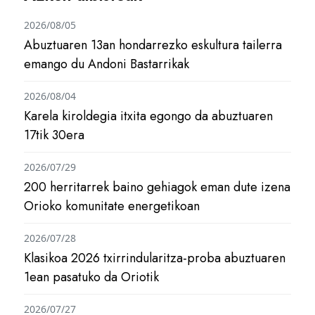
2026/08/05
Abuztuaren 13an hondarrezko eskultura tailerra
emango du Andoni Bastarrikak
2026/08/04
Karela kiroldegia itxita egongo da abuztuaren
17tik 30era
2026/07/29
200 herritarrek baino gehiagok eman dute izena
Orioko komunitate energetikoan
2026/07/28
Klasikoa 2026 txirrindularitza-proba abuztuaren
1ean pasatuko da Oriotik
2026/07/27