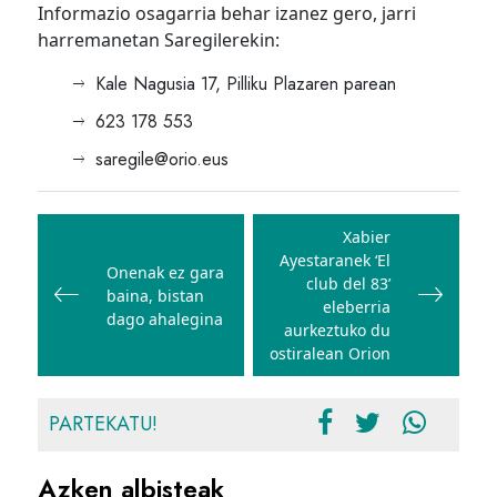
Informazio osagarria behar izanez gero, jarri
harremanetan Saregilerekin:
Kale Nagusia 17, Pilliku Plazaren parean
623 178 553
saregile@orio.eus
Bidalketetan
zehar
Xabier
Ayestaranek ‘El
nabigatu
Onenak ez gara
club del 83’
baina, bistan
eleberria
dago ahalegina
aurkeztuko du
ostiralean Orion
PARTEKATU!
Azken albisteak