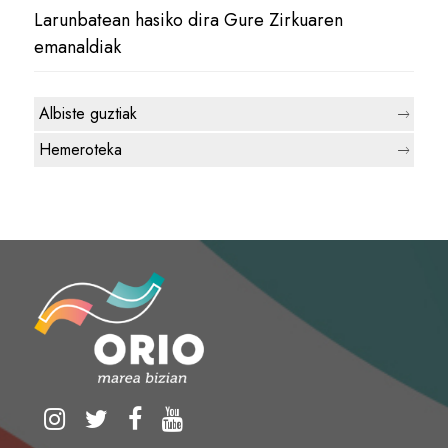
Larunbatean hasiko dira Gure Zirkuaren
emanaldiak
Albiste guztiak
Hemeroteka