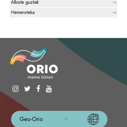
Albiste guztiak
Hemeroteka
Geo-Orio