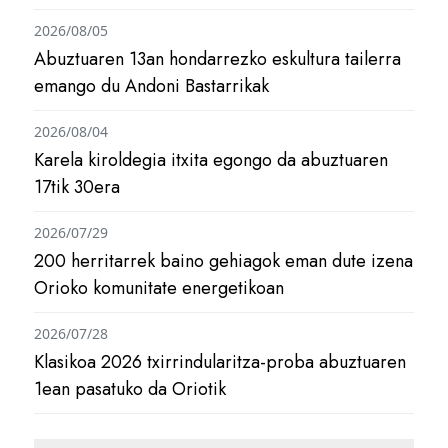
2026/08/05
Abuztuaren 13an hondarrezko eskultura tailerra
emango du Andoni Bastarrikak
2026/08/04
Karela kiroldegia itxita egongo da abuztuaren
17tik 30era
2026/07/29
200 herritarrek baino gehiagok eman dute izena
Orioko komunitate energetikoan
2026/07/28
Klasikoa 2026 txirrindularitza-proba abuztuaren
1ean pasatuko da Oriotik