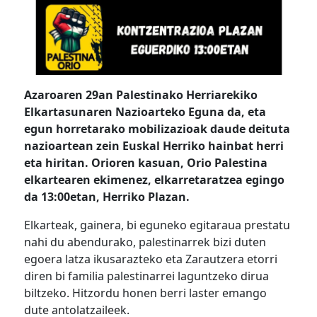
Azaroaren 29an Palestinako Herriarekiko
Elkartasunaren Nazioarteko Eguna da, eta
egun horretarako mobilizazioak daude deituta
nazioartean zein Euskal Herriko hainbat herri
eta hiritan. Orioren kasuan, Orio Palestina
elkartearen ekimenez, elkarretaratzea egingo
da 13:00etan, Herriko Plazan.
Elkarteak, gainera, bi eguneko egitaraua prestatu
nahi du abendurako, palestinarrek bizi duten
egoera latza ikusarazteko eta Zarautzera etorri
diren bi familia palestinarrei laguntzeko dirua
biltzeko. Hitzordu honen berri laster emango
dute antolatzaileek.