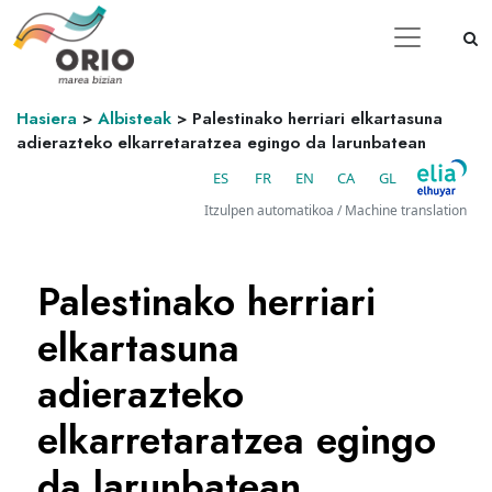
Hasiera
>
Albisteak
>
Palestinako herriari elkartasuna
adierazteko elkarretaratzea egingo da larunbatean
ES
FR
EN
CA
GL
Itzulpen automatikoa / Machine translation
Palestinako herriari
elkartasuna
adierazteko
elkarretaratzea egingo
da larunbatean