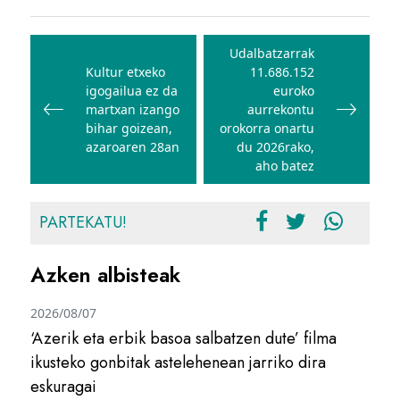
Bidalketetan
zehar
Udalbatzarrak
Kultur etxeko
11.686.152
nabigatu
igogailua ez da
euroko
martxan izango
aurrekontu
bihar goizean,
orokorra onartu
azaroaren 28an
du 2026rako,
aho batez
PARTEKATU!
Azken albisteak
2026/08/07
‘Azerik eta erbik basoa salbatzen dute’ filma
ikusteko gonbitak astelehenean jarriko dira
eskuragai