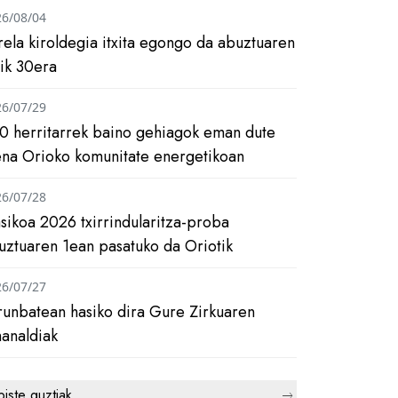
26/08/04
rela kiroldegia itxita egongo da abuztuaren
tik 30era
26/07/29
0 herritarrek baino gehiagok eman dute
ena Orioko komunitate energetikoan
26/07/28
asikoa 2026 txirrindularitza-proba
uztuaren 1ean pasatuko da Oriotik
26/07/27
runbatean hasiko dira Gure Zirkuaren
analdiak
biste guztiak