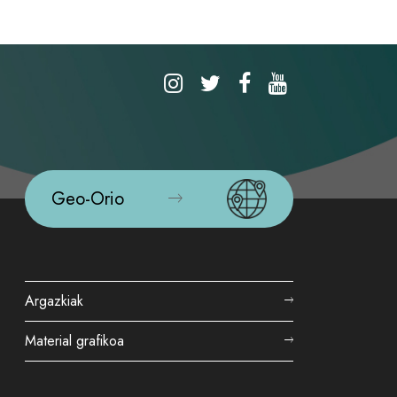
Geo-Orio
Argazkiak
Material grafikoa