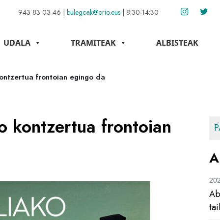
943 83 03 46
|
bulegoak@orio.eus
|
8:30-14:30
UDALA
TRAMITEAK
ALBISTEAK
ontzertua frontoian egingo da
o kontzertua frontoian
P
A
20
Ab
ta