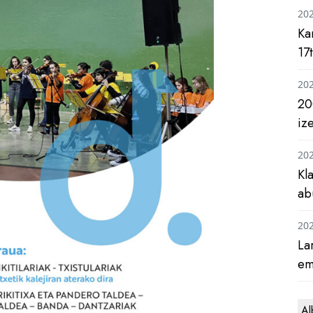
20
Ka
17
20
20
iz
20
Kl
ab
20
La
em
Al