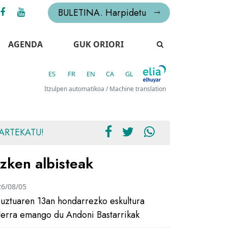
BULETINA. Harpidetu
AGENDA
GUK ORIORI
ES
FR
EN
CA
GL
Itzulpen automatikoa / Machine translation
ARTEKATU!
zken albisteak
26/08/05
uztuaren 13an hondarrezko eskultura
ilerra emango du Andoni Bastarrikak