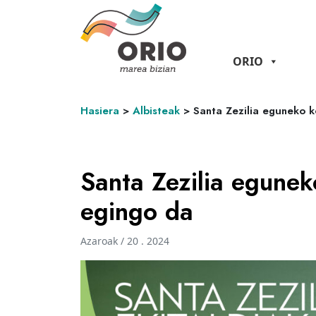
ORIO
Hasiera
>
Albisteak
>
Santa Zezilia eguneko k
Santa Zezilia egunek
egingo da
Azaroak / 20 . 2024