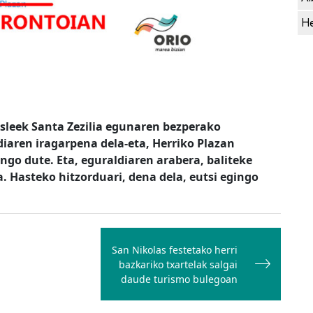
He
sleek Santa Zezilia egunaren bezperako
diaren iragarpena dela-eta, Herriko Plazan
go dute. Eta, eguraldiaren arabera, baliteke
a. Hasteko hitzorduari, dena dela, eutsi egingo
San Nikolas festetako herri
bazkariko txartelak salgai
daude turismo bulegoan