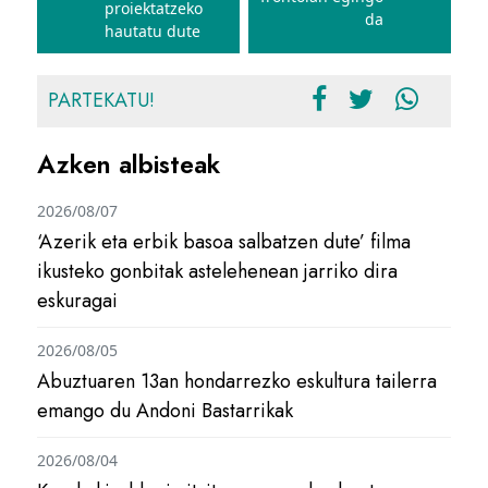
proiektatzeko
da
hautatu dute
PARTEKATU!
Azken albisteak
2026/08/07
‘Azerik eta erbik basoa salbatzen dute’ filma
ikusteko gonbitak astelehenean jarriko dira
eskuragai
2026/08/05
Abuztuaren 13an hondarrezko eskultura tailerra
emango du Andoni Bastarrikak
2026/08/04