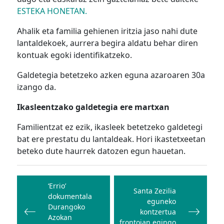
ESTEKA HONETAN.
Ahalik eta familia gehienen iritzia jaso nahi dute
lantaldekoek, aurrera begira aldatu behar diren
kontuak egoki identifikatzeko.
Galdetegia betetzeko azken eguna azaroaren 30a
izango da.
Ikasleentzako galdetegia ere martxan
Familientzat ez ezik, ikasleek betetzeko galdetegi
bat ere prestatu du lantaldeak. Hori ikastetxeetan
beteko dute haurrek datozen egun hauetan.
Bidalketetan
zehar
‘Errio’
Santa Zezilia
dokumentala
nabigatu
eguneko
Durangoko
kontzertua
Azokan
frontoian egingo