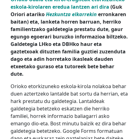
eskola-kirolaren eredua lantzen ari dira
(Guk
Oriori atariko
Hezkuntza elkarrekin
erronkaren
baitan) eta, lanketa horren barruan, herriko
familientzako galdetegia prestatu dute, gaur
egungo egoerari buruzko informazioa biltzeko.
Galdetegia LHko eta DBHko haur eta
gaztetxoak dituzten familia guztiei zuzenduta
dago eta adin horretako ikasleak dauden
etxeetako guraso eta tutoreek bete behar
dute.
Orioko etorkizuneko eskola-kirola nolakoa behar
duen aztertzeko lantalde bat sortu da herrian, eta
hark prestatu du galdetegia. Lantaldeak
galdetegia betetzeko eskatzen die herriko
familiei, horrek informazio baliagarri asko
emango dio-eta. Bost minutu baizik ez dira behar
galdetegia betetzeko. Google Forms formatuan
dago eta euskaraz zein gaztelaniaz bete daiteke