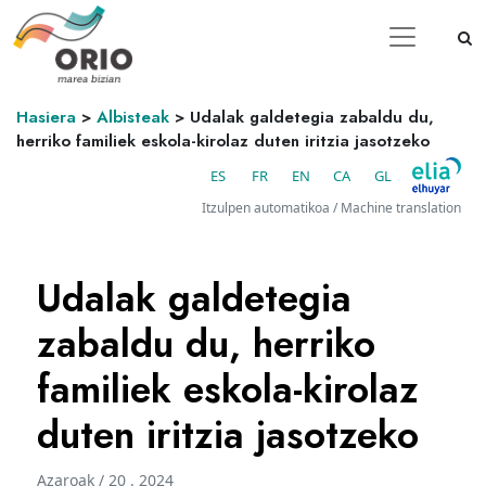
Hasiera
>
Albisteak
>
Udalak galdetegia zabaldu du,
herriko familiek eskola-kirolaz duten iritzia jasotzeko
ES
FR
EN
CA
GL
Itzulpen automatikoa / Machine translation
Udalak galdetegia
zabaldu du, herriko
familiek eskola-kirolaz
duten iritzia jasotzeko
Azaroak / 20 . 2024