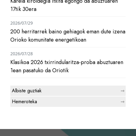
Karela kiroldegia itxita egongo da abuztuaren
17tik 30era
2026/07/29
200 herritarrek baino gehiagok eman dute izena
Orioko komunitate energetikoan
2026/07/28
Klasikoa 2026 txirrindularitza-proba abuztuaren
1ean pasatuko da Oriotik
Albiste guztiak
Hemeroteka