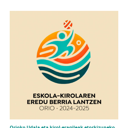
Orioko Udala eta kirol-eragileak etorkizuneko