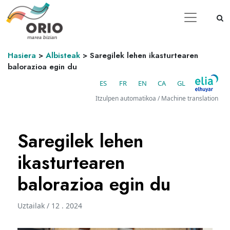
Hasiera
>
Albisteak
>
Saregilek lehen ikasturtearen
balorazioa egin du
ES
FR
EN
CA
GL
Itzulpen automatikoa / Machine translation
Saregilek lehen
ikasturtearen
balorazioa egin du
Uztailak / 12 . 2024