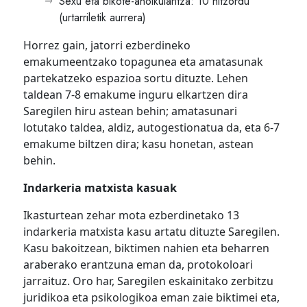
Sexu eta bikote-aholkularitza: 10 hitzordu
(urtarriletik aurrera)
Horrez gain, jatorri ezberdineko
emakumeentzako topagunea eta amatasunak
partekatzeko espazioa sortu dituzte. Lehen
taldean 7-8 emakume inguru elkartzen dira
Saregilen hiru astean behin; amatasunari
lotutako taldea, aldiz, autogestionatua da, eta 6-7
emakume biltzen dira; kasu honetan, astean
behin.
Indarkeria matxista kasuak
Ikasturtean zehar mota ezberdinetako 13
indarkeria matxista kasu artatu dituzte Saregilen.
Kasu bakoitzean, biktimen nahien eta beharren
araberako erantzuna eman da, protokoloari
jarraituz. Oro har, Saregilen eskainitako zerbitzu
juridikoa eta psikologikoa eman zaie biktimei eta,