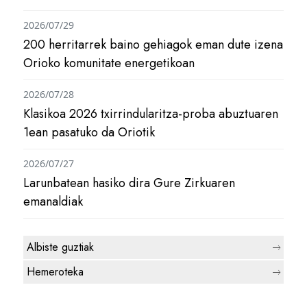
2026/07/29
200 herritarrek baino gehiagok eman dute izena
Orioko komunitate energetikoan
2026/07/28
Klasikoa 2026 txirrindularitza-proba abuztuaren
1ean pasatuko da Oriotik
2026/07/27
Larunbatean hasiko dira Gure Zirkuaren
emanaldiak
Albiste guztiak
Hemeroteka