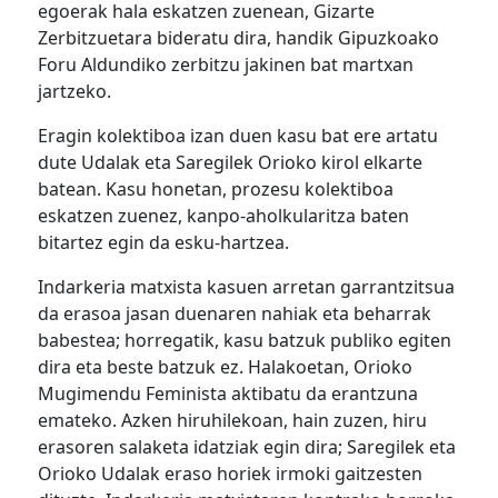
egoerak hala eskatzen zuenean, Gizarte
Zerbitzuetara bideratu dira, handik Gipuzkoako
Foru Aldundiko zerbitzu jakinen bat martxan
jartzeko.
Eragin kolektiboa izan duen kasu bat ere artatu
dute Udalak eta Saregilek Orioko kirol elkarte
batean. Kasu honetan, prozesu kolektiboa
eskatzen zuenez, kanpo-aholkularitza baten
bitartez egin da esku-hartzea.
Indarkeria matxista kasuen arretan garrantzitsua
da erasoa jasan duenaren nahiak eta beharrak
babestea; horregatik, kasu batzuk publiko egiten
dira eta beste batzuk ez. Halakoetan, Orioko
Mugimendu Feminista aktibatu da erantzuna
emateko. Azken hiruhilekoan, hain zuzen, hiru
erasoren salaketa idatziak egin dira; Saregilek eta
Orioko Udalak eraso horiek irmoki gaitzesten