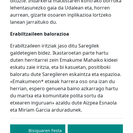
dituzte. Indarkeria matxistaren kontrako borroka
lehentasunezko gaia da Udalean eta, horren
aurrean, gizarte osoaren inplikazioa lortzeko
lanean jarraituko du.
Erabiltzaileen balorazioa
Erabiltzaileen iritziak jaso ditu Saregilek
galdetegien bidez. Ikastaroetan parte hartu
duten herritarrei zein Emakume Mahaiko kideei
eskatu zaie iritzia, eta bi kasuetan, positiboki
baloratu dute Saregileren eskaintza eta espazioa.
«Emakumeon* etxeak harrera oso ona izan du
herrian, espero genuena baino azkarrago hartu
du martxa eta komunitate polita sortu da
etxearen inguruan» azaldu dute Aizpea Esnaola
eta Miriam Garcia arduradunek.
Bidalketetan
zehar
Bisiguaren Festa