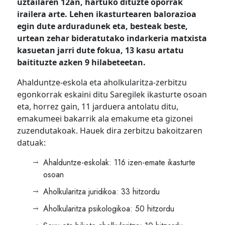
uztailaren 12an, hartuko dituzte oporrak
irailera arte. Lehen ikasturtearen balorazioa
egin dute arduradunek eta, besteak beste,
urtean zehar bideratutako indarkeria matxista
kasuetan jarri dute fokua, 13 kasu artatu
baitituzte azken 9 hilabeteetan.
Ahalduntze-eskola eta aholkularitza-zerbitzu
egonkorrak eskaini ditu Saregilek ikasturte osoan
eta, horrez gain, 11 jarduera antolatu ditu,
emakumeei bakarrik ala emakume eta gizonei
zuzendutakoak. Hauek dira zerbitzu bakoitzaren
datuak:
Ahalduntze-eskolak: 116 izen-emate ikasturte
osoan
Aholkularitza juridikoa: 33 hitzordu
Aholkularitza psikologikoa: 50 hitzordu