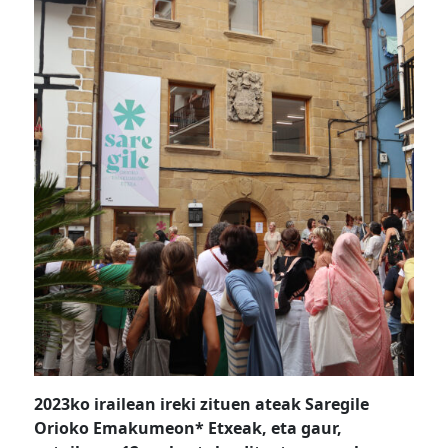
2023ko irailean ireki zituen ateak Saregile
Orioko Emakumeon* Etxeak, eta gaur,