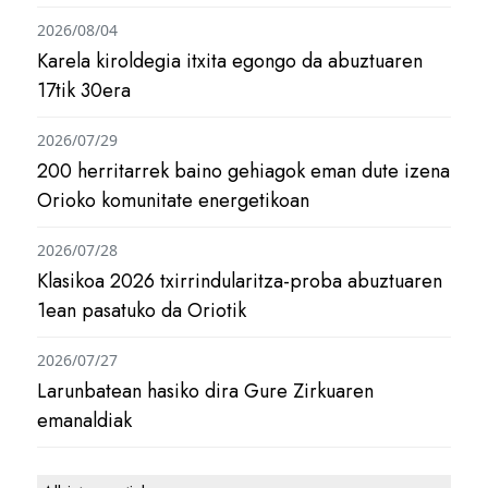
2026/08/04
Karela kiroldegia itxita egongo da abuztuaren
17tik 30era
2026/07/29
200 herritarrek baino gehiagok eman dute izena
Orioko komunitate energetikoan
2026/07/28
Klasikoa 2026 txirrindularitza-proba abuztuaren
1ean pasatuko da Oriotik
2026/07/27
Larunbatean hasiko dira Gure Zirkuaren
emanaldiak