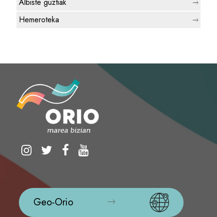
Albiste guztiak
Hemeroteka
Geo-Orio