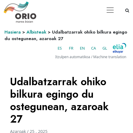
Hasiera
>
Albisteak
>
Udalbatzarrak ohiko bilkura egingo
du ostegunean, azaroak 27
ES
FR
EN
CA
GL
Itzulpen automatikoa / Machine translation
Udalbatzarrak ohiko
bilkura egingo du
ostegunean, azaroak
27
Azaroak / 25 . 2025