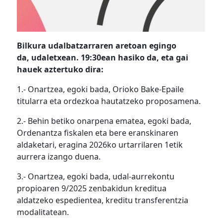
Bilkura udalbatzarraren aretoan egingo
da, udaletxean. 19:30ean hasiko da, eta gai
hauek aztertuko dira:
1.- Onartzea, egoki bada, Orioko Bake-Epaile
titularra eta ordezkoa hautatzeko proposamena.
2.- Behin betiko onarpena ematea, egoki bada,
Ordenantza fiskalen eta bere eranskinaren
aldaketari, eragina 2026ko urtarrilaren 1etik
aurrera izango duena.
3.- Onartzea, egoki bada, udal-aurrekontu
propioaren 9/2025 zenbakidun kreditua
aldatzeko espedientea, kreditu transferentzia
modalitatean.