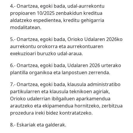
4.- Onartzea, egoki bada, udal-aurrekontu
propioaren 10/2025 zenbakidun kreditua
aldatzeko espedientea, kreditu gehigarria
modalitatean.
5.- Onartzea, egoki bada, Orioko Udalaren 2026ko
aurrekontu orokorra eta aurrekontuaren
exekuzioari buruzko udal-araua.
6.- Onartzea, egoki bada, Udalaren 2026 urterako
plantilla organikoa eta lanpostuen zerrenda.
7.- Onartzea, egoki bada, klausula administratibo
partikularren eta klausula teknikoen agiriak,
Orioko udalerrian ibilgailuen aparkamendua
arautzeko eta ekipamendua hornitzeko, zerbitzua
prozedura ireki bidez kontratatzeko.
8.- Eskariak eta galderak.